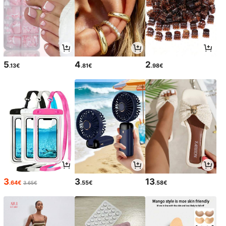
5
4
2
.13€
.81€
.98€
3
3
13
.64€
.55€
.58€
3.65€