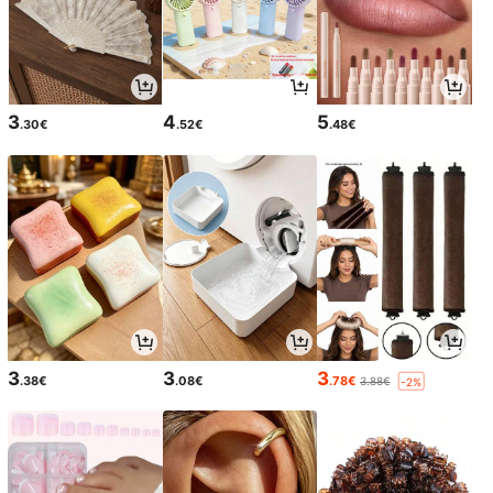
3
4
5
.30€
.52€
.48€
3
3
3
.38€
.08€
.78€
3.88€
-2%