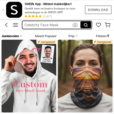
Katoen
SHEIN App - Winkel makkelijker!
×
Furry Masks
Ontdek meer exclusieve kortingen en extra
DOWNLOAD
aanbiedingen in de SHEIN APP!
Mask Halloween
(5,417)
Celebrity Face Mask
قناع وجه
Aanbevolen
Meest Populair
Prijs
Filteren
Katoen
Furry Masks