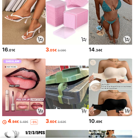
16
3
14
.01€
.05€
.34€
3.08€
4
3
10
.94€
.60€
.49€
5.48€
3.63€
-9%