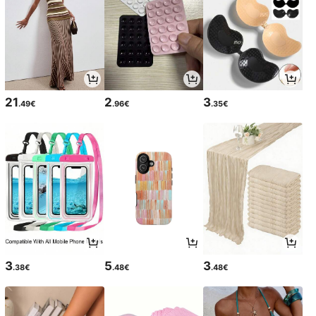
21
2
3
.49€
.96€
.35€
3
5
3
.38€
.48€
.48€