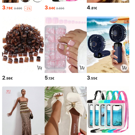
3
3
4
.78€
.64€
.81€
3.88€
3.65€
-2%
2
5
3
.98€
.13€
.55€