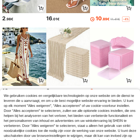
2
16
10
.98€
.01€
.89€
11.41€
-4%
18
3
3
.99€
.48€
.05€
3.08€
We gebruiken cookies en vergelijkbare technologieën op onze website om de dienst te
leveren die u aanvraagt, en om u de best mogelijke website-ervaring te bieden. U kunt
op elk moment "Alles weigeren", "Alles accepteren" of uw cookie-voorkeur instellen.
Door "Alles accepteren" te selecteren, zullen we alle optionele cookies instellen, die ons
helpen bij het analyseren van het verkeer, het bieden van verbeterde functionaliteit en
het personaliseren van inhoud en advertenties om uw winkelervaring bij SHEIN te
verbeteren. Door "Alles weigeren" te selecteren, staat u alleen het gebruik van strikt
noodzakelijke cookies toe die nodig zijn voor de werking van onze website. U kunt deze
uitschakelen door uw browserinstellingen te wijzigen, maar dit kan van invloed zijn op