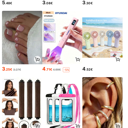
5
3
3
.48€
.08€
.30€
3
4
4
.25€
.71€
.52€
3.27€
4.99€
-5%