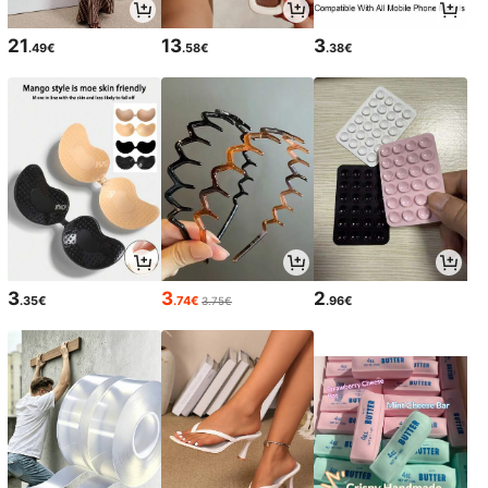
21
13
3
.49€
.58€
.38€
3
3
2
.35€
.74€
.96€
3.75€