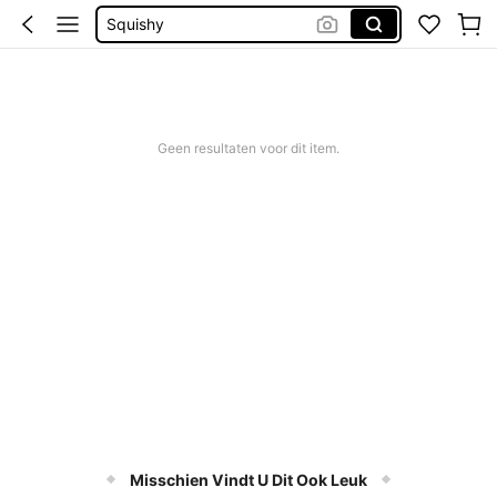
Bikini
Trouwjurk
Unghi Personalizate
Geen resultaten voor dit item.
Misschien Vindt U Dit Ook Leuk