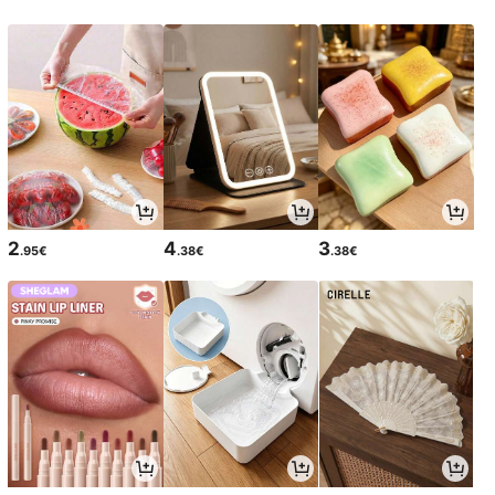
2
4
3
.95€
.38€
.38€