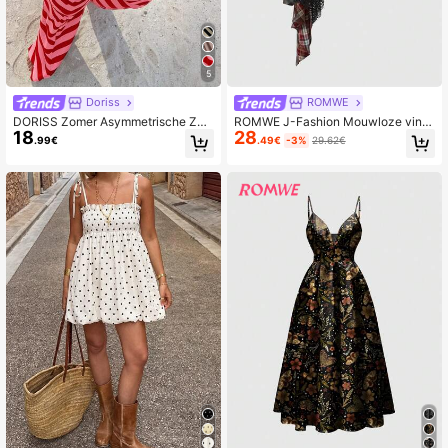
5
Doriss
ROMWE
DORISS Zomer Asymmetrische Zee
ROMWE J-Fashion Mouwloze vinta
18
28
meermin Gestreept Slipjurk Kleurblo
ge geruite patchwork kant mesh Y2
.99€
.49€
-3%
29.62€
k Gestreept Jurk Elegant
K asymmetrische zoom lage taille st
reetwear jurk, geschikt voor zomers
trand, afstuderen, Pasen, concerte
n, vakanties in Nashville