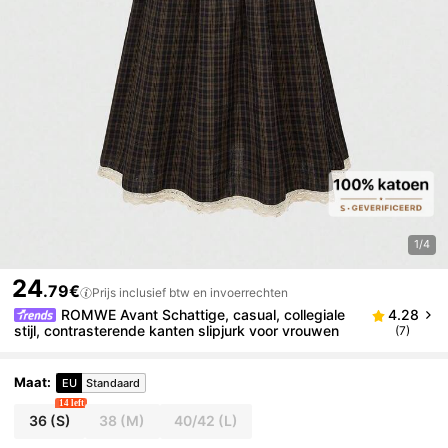
1/4
24
.79€
Prijs inclusief btw en invoerrechten
ROMWE Avant Schattige, casual, collegiale
4.28
stijl, contrasterende kanten slipjurk voor vrouwen
(7)
Maat
:
EU
Standaard
14 left
36
(S)
38
(M)
40/42
(L)