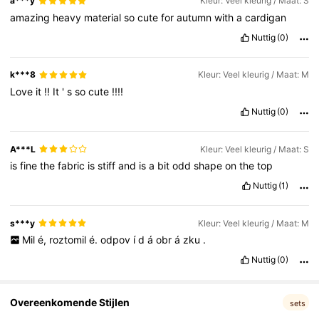
a***y
Kleur: Veel kleurig / Maat: S
4.2M Volgers
4.86
amazing
heavy
material
so
cute
for
autumn
with
a
cardigan
Nuttig
(0)
4.2M Volgers
4.86
k***8
Kleur: Veel kleurig / Maat: M
Love
it
!!
It
'
s
so
cute
!!!!
4.2M Volgers
4.86
Nuttig
(0)
A***L
Kleur: Veel kleurig / Maat: S
is
fine
the
fabric
is
stiff
and
is
a
bit
odd
shape
on
the
top
Nuttig
(1)
s***y
Kleur: Veel kleurig / Maat: M
Mil
é,
roztomil
é.
odpov
í
d
á
obr
á
zku
.
Nuttig
(0)
Overeenkomende Stijlen
sets