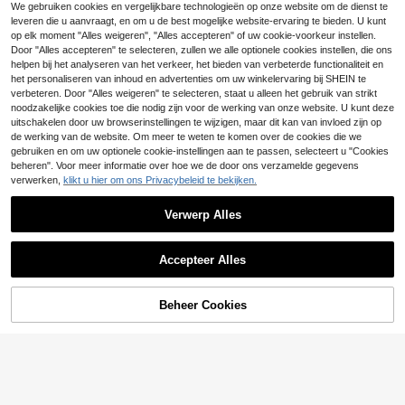
We gebruiken cookies en vergelijkbare technologieën op onze website om de dienst te
erp, gemaakt van zeer elastische st
1 stuk dameskousen met holle klink
leveren die u aanvraagt, en om u de best mogelijke website-ervaring te bieden. U kunt
of, comfortabel om te dragen.
4
nagels tot aan de dijen, sexy doorsc
#1 Bestseller
in Carnavals Vrouwen over de knie sokken
op elk moment "Alles weigeren", "Alles accepteren" of uw cookie-voorkeur instellen.
ROMWE
hijnende overkneesokken, niet-plu
5
1 paar comfortabele, witte over-de-
.74€
5.78€
Door "Alles accepteren" te selecteren, zullen we alle optionele cookies instellen, die ons
smaten, comfortabel
ROMWE Kawaii 1 paar Vrouwen Ge
knie sokken met contrasterend kan
#1 Bestseller
in Contrasterende kant Vrouwen over de knie sokken
helpen bij het analyseren van het verkeer, het bieden van verbeterde functionaliteit en
6
streept Sokken
.58€
t voor dames (geschikt voor person
4
het personaliseren van inhoud en advertenties om uw winkelervaring bij SHEIN te
.73€
4.75€
en tot 60 kg), veelzijdig voor dagelij
verbeteren. Door "Alles weigeren" te selecteren, staat u alleen het gebruik van strikt
ks gebruik.
noodzakelijke cookies toe die nodig zijn voor de werking van onze website. U kunt deze
uitschakelen door uw browserinstellingen te wijzigen, maar dit kan van invloed zijn op
de werking van de website. Om meer te weten te komen over de cookies die we
gebruiken en om uw optionele cookie-instellingen aan te passen, selecteert u "Cookies
beheren". Voor meer informatie over hoe we de door ons verzamelde gegevens
verwerken,
klikt u hier om ons Privacybeleid te bekijken.
Verwerp Alles
1 paar ultradunne glanzende dijhog
Toon vergelijkbare artikelen die op voorraad zijn
Zie alle
4
e sokken, geschikt voor feestjes, m
.92€
-1%
4.98€
ode, gezellig
Accepteer Alles
Sorry, dit product is uitverkocht.
1 paar kattenpootprint over-de-kni
e sokken, schattige cosplay JK ove
30 over
Beheer Cookies
UITVERKOCHT
r-de-knie sokken, meisjessokken e
4
.74€
n kousen
1 paar sexy kanten top & doorschijn
ende mesh panty met hoge taille se
#5 Bestseller
in Dagelijks Vrouwen over de knie sokken
1 paar dikke, effen katoenen overk
t, exotische feestoutfit
4
4
nee sokken, schattige schoolstijl vo
.66€
.68€