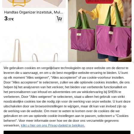
inimalistische effen haarelastiek, g
osmetica, essentieel voor vrouwen,
eschikt voor reizen, fitness, hardlop
handig voor uitstapjes
en, vakantie, feestjes en buitenacti
Handtas Organizer Inzetstuk, Multi
viteiten.
-Pocket Vilt Handtas Opbergtas, Bi
3
.17€
nnentas met Rits, Reisessentieel, M
ulti-Pocket Vilt Stof Tas, Portemon
nee Organizer Inzetstuk, Multifunct
ionele Grote Capaciteit Vilt Stof Bin
nenvoering Make-uptas, Binnenta
s, Multi-Pocket Vilt Tas, Draagbare
Binnentas voor Reizen, Met Rits, Af
neembare Opbergtas, Afneembare
Minimalistische Opbergtas (Ritsstijl
18-32 inch duurzame universele ba
Willekeurig Verzonden), Terug naar
gagehoes, stofvrij en krasbestendig
39 over
School
met elastische randen, geschikt vo
1 stuk nylon opvouwbare boodscha
3
or vluchten, huwelijksreis, luchthav
We gebruiken cookies en vergelijkbare technologieën op onze website om de dienst te
.28€
ppentas, grote capaciteit, waterdic
4
en, cruise, zakenreis, unisex reisac
leveren die u aanvraagt, en om u de best mogelijke website-ervaring te bieden. U kunt
.52€
hte schoudertas met trekkoord, ver
cessoire, geschikt voor familie, vrie
op elk moment "Alles weigeren", "Alles accepteren" of uw cookie-voorkeur instellen.
stelbare riem, lekvrije herbruikbare
nden, moeder, leraar, past op de me
8 stuks kofferwielhoezen, bureaust
Door "Alles accepteren" te selecteren, zullen we alle optionele cookies instellen, die ons
boodschappentas, verkrijgbaar in v
este rolkoffers, handbagage, koffer
oelwielhoezen, beschermhoezen v
erschillende kleuren voor dagelijks
38 over
helpen bij het analyseren van het verkeer, het bieden van verbeterde functionaliteit en
s, terug naar school
oor reiskofferwielen, kleurrijke silic
gebruik in de supermarkt
het personaliseren van inhoud en advertenties om uw winkelervaring bij SHEIN te
3
onen kofferwielhoezen, wielhoezen
.18€
verbeteren. Door "Alles weigeren" te selecteren, staat u alleen het gebruik van strikt
voor koffers met zwenkwielen, gelu
noodzakelijke cookies toe die nodig zijn voor de werking van onze website. U kunt deze
idsreducerende wielhoezen, bureau
uitschakelen door uw browserinstellingen te wijzigen, maar dit kan van invloed zijn op
stoelwielhoezen, reisaccessoires, g
de werking van de website. Om meer te weten te komen over de cookies die we
eschikt voor de meeste kofferwiele
1 stuk herbruikbare draagbare bood
n, past op wielen met een diameter
gebruiken en om uw optionele cookie-instellingen aan te passen, selecteert u "Cookies
schappentas, opbergtas voor fruit e
4
van 5-6,5 cm, universele stille, gelui
beheren". Voor meer informatie over hoe we de door ons verzamelde gegevens
.78€
n groenten - betaalbare DIY-boods
dsreducerende en slijtvaste wielho
verwerken,
klikt u hier om ons Privacybeleid te bekijken.
chappentas, wasbare opbergtas va
ezen.
n mesh-touw, tas met handvat, ges