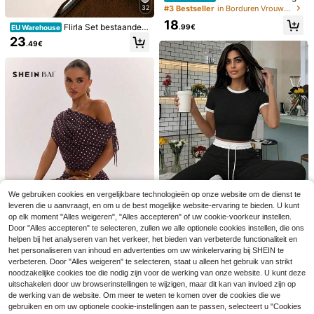
borduurde 2-delige set voor dames,
#3 Bestseller
in Borduren Vrouwen Coördinaten
32
verfrissende mouwloze top en shor
18
tset met linnenlook, geborduurde m
Flirla Set bestaande u
.99€
EU Warehouse
ouwloze top met opstaande kraag
it een haltertop met plooien van ge
23
.49€
2-delige set, casual outfit voor dag
structureerde stof en een wijde bro
elijks woon-werkverkeer
ek.
We gebruiken cookies en vergelijkbare technologieën op onze website om de dienst te
leveren die u aanvraagt, en om u de best mogelijke website-ervaring te bieden. U kunt
6
op elk moment "Alles weigeren", "Alles accepteren" of uw cookie-voorkeur instellen.
Dames gestreepte ge
#Riviera Romantiek
EU Warehouse
Door "Alles accepteren" te selecteren, zullen we alle optionele cookies instellen, die ons
4
haakte 2-delige set, losse top met k
23
helpen bij het analyseren van het verkeer, het bieden van verbeterde functionaliteit en
SHEIN Holidaya Dames woon-werk
.27€
23.48€
noopkraag en short, geschikt voor c
8
Elia
verkeer streetwear college minimali
het personaliseren van inhoud en advertenties om uw winkelervaring bij SHEIN te
23
asual zomerse kleding
.99€
stische mode casual veelzijdig, bes
verbeteren. Door "Alles weigeren" te selecteren, staat u alleen het gebruik van strikt
2-delige casual streetstyle set best
SHEIN BAE
tverkochte linnen stof donker patro
aande uit een geribbelde top met c
noodzakelijke cookies toe die nodig zijn voor de werking van onze website. U kunt deze
23
SHEIN BAE Casual se
on abrikoos ronde hals vijf-punt mo
.75€
EU Warehouse
ontrasterende kleuren, ronde hals,
uitschakelen door uw browserinstellingen te wijzigen, maar dit kan van invloed zijn op
t bestaande uit een top met stippen
uw blauwe manchet contrastkleur t
#1 Bestseller
in Dames Tweedelige Outfits
korte mouwen en een bijpassende
de werking van de website. Om meer te weten te komen over de cookies die we
print, asymmetrische halslijn en ee
op marineblauw abrikoos gestreept
broek, zwart, zomers en elegant.
27
gebruiken en om uw optionele cookie-instellingen aan te passen, selecteert u "Cookies
n minirok, gecombineerd met een g
e wijde pijpen broek tweedelig set
.99€