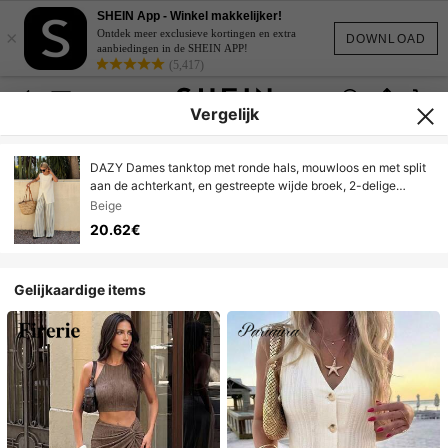
SHEIN App - Winkel makkelijker!
×
Ontdek meer exclusieve kortingen en extra
DOWNLOAD
aanbiedingen in de SHEIN APP!
(5,417)
Vergelijk
DAZY Dames tanktop met ronde hals, mouwloos en met split
aan de achterkant, en gestreepte wijde broek, 2-delige
vakantieset/loungeset voor dames
Beige
20.62€
Gelijkaardige items