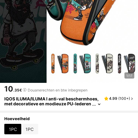
1/17
10
.35€
Douanerechten en btw inbegrepen
IQOS ILUMA/ILUMA I anti-val beschermhoes,
4.99
(
100+
)
met decoratieve en modieuze PU-lederen
eigenschappen, ideaal als cadeau. Biedt u
itgebreide bescherming, schokabsorptie en a
ntislipwerking.
Hoeveelheid
1PC
1PC