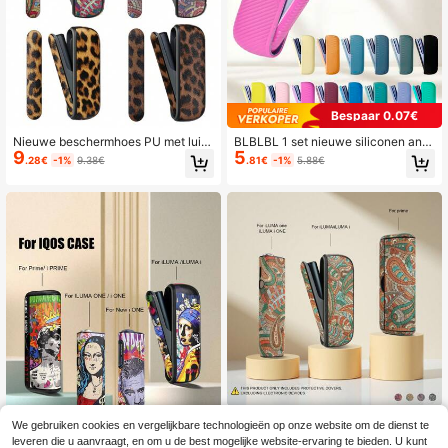
Bespaar 0.07€
Nieuwe beschermhoes PU met luip
BLBLBL 1 set nieuwe siliconen anti
9
5
aardprint en zijbescherming, geschi
slip- en valbeschermhoes met dubb
.28€
-1%
9.38€
.81€
-1%
5.88€
kt voor IQOS ILUMA. De zijbescher
ele diagonale strepen voor IQOS IL
ming is vervangbaar en de hoes wo
UMA & ILUMA I, 1 beschermhoes +
rdt geleverd in een geschenkverpa
1 zijpaneel, geschikt als dagelijks a
kking.
ccessoire voor de IQOS ILUMA I, e-
sigaret.
1 stuk decoratieve schokbestendig
We gebruiken cookies en vergelijkbare technologieën op onze website om de dienst te
e beschermhoes voor IQOS ILUMA
22 over
leveren die u aanvraagt, en om u de best mogelijke website-ervaring te bieden. U kunt