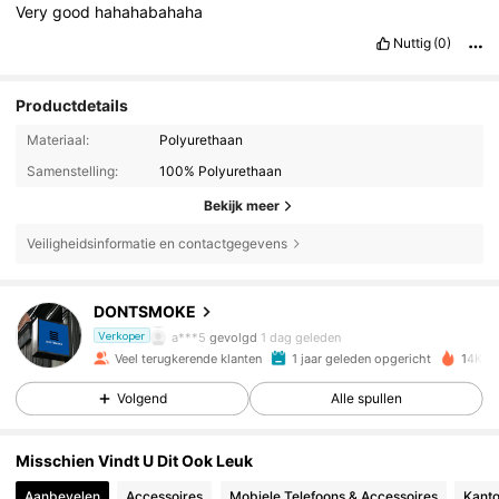
Very
good
hahahabahaha
Nuttig
(0)
Productdetails
Materiaal:
Polyurethaan
Samenstelling:
100% Polyurethaan
Bekijk meer
561 Volgers
4.93
Veiligheidsinformatie en contactgegevens
561 Volgers
4.93
DONTSMOKE
a***5
gevolgd
1 dag geleden
Verkoper
561 Volgers
4.93
Veel terugkerende klanten
1 jaar geleden opgericht
14K On
Volgend
Alle spullen
561 Volgers
4.93
Misschien Vindt U Dit Ook Leuk
561 Volgers
4.93
Aanbevelen
Accessoires
Mobiele Telefoons & Accessoires
Kanto