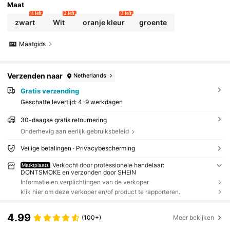
Maat
4 left
2 left
3 left
zwart
Wit
oranje kleur
groente
Maatgids
Verzenden naar
Netherlands
Gratis verzending
Geschatte levertijd:
4-9 werkdagen
30-daagse gratis retournering
Onderhevig aan eerlijk gebruiksbeleid
Veilige betalingen · Privacybescherming
Verkocht door professionele handelaar:
Marktplaats
DONTSMOKE en verzonden door SHEIN
Informatie en verplichtingen van de verkoper
klik hier om deze verkoper en/of product te rapporteren.
4.99
(100+)
Meer bekijken