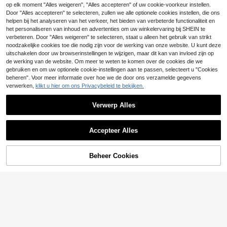
I/ILUMA ONE/ILUMA I ONE/ILUMAP
7
op elk moment "Alles weigeren", "Alles accepteren" of uw cookie-voorkeur instellen.
.18€
-9%
7.94€
RIME, modeaccessoire, meerkleurig
Door "Alles accepteren" te selecteren, zullen we alle optionele cookies instellen, die ons
PU-leren oppervlak, 360 graden vo
helpen bij het analyseren van het verkeer, het bieden van verbeterde functionaliteit en
lledige bescherming, schokabsorbe
1 st. beschermhoes voor IQOS ILUM
7
rend en antislip, geschikt voor man
A ONE/I One/New Iluma I One, ILUM
het personaliseren van inhoud en advertenties om uw winkelervaring bij SHEIN te
.81€
nen en vrouwen, vakantiecadeau
A/Iluma I, ILUMA PRIME/Iluma I Prim
verbeteren. Door "Alles weigeren" te selecteren, staat u alleen het gebruik van strikt
e, volledige bescherming, anti-val,
noodzakelijke cookies toe die nodig zijn voor de werking van onze website. U kunt deze
modieus gepersonaliseerd graffiti-l
uitschakelen door uw browserinstellingen te wijzigen, maar dit kan van invloed zijn op
eren hoesje, anti-kras, anti-wrijvin
de werking van de website. Om meer te weten te komen over de cookies die we
g, anti-druk, anti-schok, PU+PC ha
gebruiken en om uw optionele cookie-instellingen aan te passen, selecteert u "Cookies
rde shell met splicing, nauwkeurige
beheren". Voor meer informatie over hoe we de door ons verzamelde gegevens
gatpositie, leren hoesje in koppelstij
l, meerdere kleuren beschikbaar, ca
verwerken,
klikt u hier om ons Privacybeleid te bekijken.
deau voor eigen gebruik, opbergdo
os
Verwerp Alles
Accepteer Alles
Beheer Cookies
TOEVOEGEN AAN WINKELWAGEN