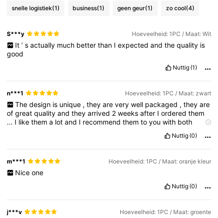
snelle logistiek
(1)
business
(1)
geen geur
(1)
zo cool
(4)
S***y
Hoeveelheid: 1PC / Maat: Wit
It
’
s
actually
much
better
than
I
expected
and
the
quality
is
good
Nuttig
(1)
n***1
Hoeveelheid: 1PC / Maat: zwart
The
design
is
unique
,
they
are
very
well
packaged
,
they
are
of
great
quality
and
they
arrived
2
weeks
after
I
ordered
them
...
I
like
them
a
lot
and
I
recommend
them
to
you
with
both
hands
❤️
Nuttig
(0)
m***1
Hoeveelheid: 1PC / Maat: oranje kleur
Nice
one
Nuttig
(0)
j***v
Hoeveelheid: 1PC / Maat: groente