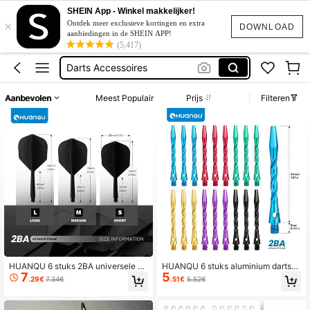
Darts Flight
SHEIN App - Winkel makkelijker!
×
Dart
Ontdek meer exclusieve kortingen en extra
DOWNLOAD
aanbiedingen in de SHEIN APP!
Darts
(5,417)
Darts Accessoires
Dart Flight
Aanbevolen
Meest Populair
Prijs
Filteren
Darts Flight
Dart
HUANQU 6 stuks 2BA universele pr
HUANQU 6 stuks aluminium dartsc
7
5
ofessionele dartflights met schroefd
hachten | Nauwkeurig gebalanceer
.29€
7.34€
.51€
5.52€
raad, set uit één stuk, professionele
d, 51 mm lange, duurzame vervang
dartflights, anti-botsing, buigt niet g
ende dartschachten, 2BA schroefbe
emakkelijk, dartaccessoires, univer
vestiging, compatibel met soft/hard