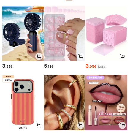
3
5
3
.55€
.13€
.05€
3.08€