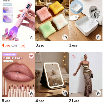
sdag, Vaderdag, Verjaardag, Etc. is,
het is een Praktische en Doordacht
e Keuze.
4
3
3
.71€
.38€
.08€
4.99€
-5%
5
4
21
.48€
.38€
.49€