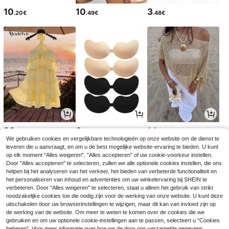
10
10
3
.20€
.49€
.48€
20
3
14
.49€
.08€
.35€
14.49€
We gebruiken cookies en vergelijkbare technologieën op onze website om de dienst te
leveren die u aanvraagt, en om u de best mogelijke website-ervaring te bieden. U kunt
op elk moment "Alles weigeren", "Alles accepteren" of uw cookie-voorkeur instellen.
Door "Alles accepteren" te selecteren, zullen we alle optionele cookies instellen, die ons
helpen bij het analyseren van het verkeer, het bieden van verbeterde functionaliteit en
het personaliseren van inhoud en advertenties om uw winkelervaring bij SHEIN te
verbeteren. Door "Alles weigeren" te selecteren, staat u alleen het gebruik van strikt
noodzakelijke cookies toe die nodig zijn voor de werking van onze website. U kunt deze
uitschakelen door uw browserinstellingen te wijzigen, maar dit kan van invloed zijn op
de werking van de website. Om meer te weten te komen over de cookies die we
gebruiken en om uw optionele cookie-instellingen aan te passen, selecteert u "Cookies
beheren". Voor meer informatie over hoe we de door ons verzamelde gegevens