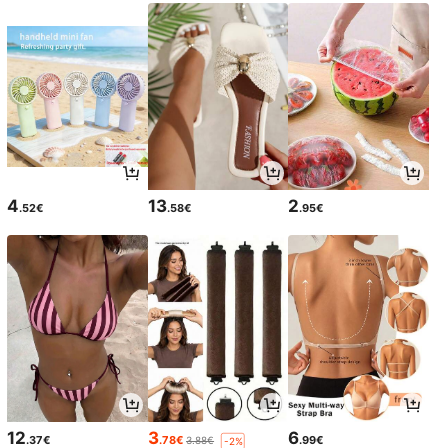
4
13
2
.52€
.58€
.95€
12
3
6
.37€
.78€
.99€
3.88€
-2%