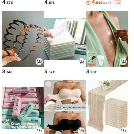
4
4
4
.57€
.81€
.94€
5.48€
-9%
3
5
3
.74€
.52€
.29€