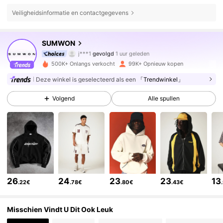
Veiligheidsinformatie en contactgegevens
1M Volgers
4.83
SUMWON
j***1
gevolgd
1 uur geleden
l***3
is aan het browsen
1M Volgers
4.83
500K+ Onlangs verkocht
99K+ Opnieuw kopen
Deze winkel is geselecteerd als een
「Trendwinkel」
1M Volgers
4.83
Volgend
Alle spullen
1M Volgers
4.83
1M Volgers
4.83
26
24
23
23
13
.22€
.78€
.80€
.43€
1M Volgers
4.83
Misschien Vindt U Dit Ook Leuk