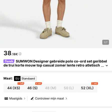
1/7
38
.18€
SUMWON Designer gebreide polo co-ord set geribbel
de trui korte mouw top casual zomer lente retro atletisch
e loungewear streetwear set
Maat
:
EU
Standaard
1 left
4 left
5 left
44
(XS)
46
(S)
48
(M)
50
(L)
52
(XL)
Maatgids
Controleer mijn maat