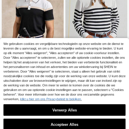
We gebruiken cookies en vergelijkbare technologieën op onze website om de dienst te
leveren die u aanvraagt, en om u de best mogelijke website-ervaring te bieden. U kunt
VeloEdit
op elk moment "Alles weigeren", "Alles accepteren" of uw cookie-voorkeur instellen.
VeloEdit Heren gestreept patro
Courvante
Door "Alles accepteren" te selecteren, zullen we alle optionele cookies instellen, die ons
NEW
on grafische kleur blok trui casual l
helpen bij het analyseren van het verkeer, het bieden van verbeterde functionaliteit en
22
Courvante Heren Slim Fit Polo
NEW
.49€
ange mouw trui, voor uitgaan, vrien
shirt met Korte Mouwen, Gestreept
het personaliseren van inhoud en advertenties om uw winkelervaring bij SHEIN te
24
den, herfst winter
.99€
e Kleurblokken en Gebreid
verbeteren. Door "Alles weigeren" te selecteren, staat u alleen het gebruik van strikt
noodzakelijke cookies toe die nodig zijn voor de werking van onze website. U kunt deze
uitschakelen door uw browserinstellingen te wijzigen, maar dit kan van invloed zijn op
de werking van de website. Om meer te weten te komen over de cookies die we
gebruiken en om uw optionele cookie-instellingen aan te passen, selecteert u "Cookies
beheren". Voor meer informatie over hoe we de door ons verzamelde gegevens
verwerken,
klikt u hier om ons Privacybeleid te bekijken.
Verwerp Alles
Accepteer Alles