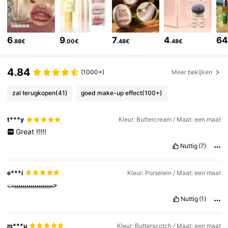
4.7M Volgers
4.91
6
9
7
4
6
.88€
.00€
.48€
.48€
4.7M Volgers
4.91
4.84
(1000+)
Meer bekijken
zal terugkopen
(41)
goed make-up effect
(100+)
4.7M Volgers
4.91
t***y
Kleur: Buttercream / Maat: een maat
4.7M Volgers
4.91
Great
!!!!!
Nuttig
(7)
4.7M Volgers
4.91
e***i
Kleur: Porselein / Maat: een maat
حبييييييييييييييييييت
4.7M Volgers
4.91
Nuttig
(1)
m***u
Kleur: Butterscotch / Maat: een maat