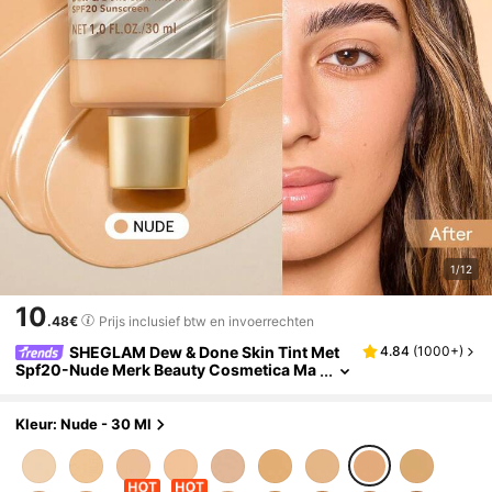
1/12
10
.48€
Prijs inclusief btw en invoerrechten
SHEGLAM Dew & Done Skin Tint Met
4.84
(
1000+
)
Spf20-Nude Merk Beauty Cosmetica Ma
ke-Up Voor Vrouwen En Meisjes
Kleur: Nude - 30 Ml