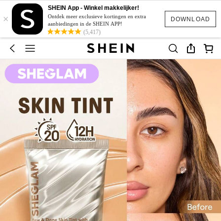
SHEIN App - Winkel makkelijker!
×
Ontdek meer exclusieve kortingen en extra
DOWNLOAD
aanbiedingen in de SHEIN APP!
(5,417)