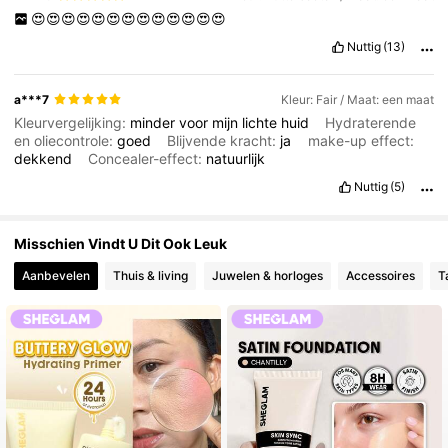
4.7M Volgers
4.91
😍😍😍😍😍😍😍😍😍😍😍😍😍
Nuttig
(13)
a***7
Kleur: Fair / Maat: een maat
Kleurvergelijking:
minder
voor
mijn
lichte
huid
Hydraterende
en oliecontrole:
goed
Blijvende kracht:
ja
make-up effect:
dekkend
Concealer-effect:
natuurlijk
Nuttig
(5)
Misschien Vindt U Dit Ook Leuk
Aanbevelen
Thuis & living
Juwelen & horloges
Accessoires
T