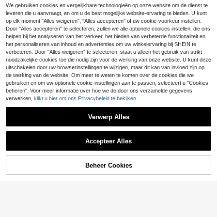
SHEGLAM
We gebruiken cookies en vergelijkbare technologieën op onze website om de dienst te
SHEGLAM Complexion Boost Conc
leveren die u aanvraagt, en om u de best mogelijke website-ervaring te bieden. U kunt
4
ealer-Chantilly Merk Beauty Cosm
5
op elk moment "Alles weigeren", "Alles accepteren" of uw cookie-voorkeur instellen.
.00€
etica Make-Up Voor Vrouwen En M
SHEGLAM
Door "Alles accepteren" te selecteren, zullen we alle optionele cookies instellen, die ons
eisjes
helpen bij het analyseren van het verkeer, het bieden van verbeterde functionaliteit en
SHEGLAM Wake Up Call Kleurcorre
het personaliseren van inhoud en advertenties om uw winkelervaring bij SHEIN te
ctor Voor Onder De Ogen-Peach M
5
.88€
erk Beauty Cosmetica Make-Up Vo
verbeteren. Door "Alles weigeren" te selecteren, staat u alleen het gebruik van strikt
or Vrouwen En Meisjes
noodzakelijke cookies toe die nodig zijn voor de werking van onze website. U kunt deze
uitschakelen door uw browserinstellingen te wijzigen, maar dit kan van invloed zijn op
de werking van de website. Om meer te weten te komen over de cookies die we
gebruiken en om uw optionele cookie-instellingen aan te passen, selecteert u "Cookies
beheren". Voor meer informatie over hoe we de door ons verzamelde gegevens
verwerken,
klikt u hier om ons Privacybeleid te bekijken.
Verwerp Alles
Accepteer Alles
Beheer Cookies
TOEVOEGEN AAN WINKELWAGEN
SHEGLAM
SHEGLAM Lock'D In Fixerende Spr
21
ay Merk Beauty Cosmetica Make-
#2 Bestseller
in Gezichtsmake-up
Up Voor Vrouwen En Meisjes
(1000+)
SHEGLAM