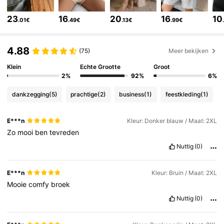
400K Volgers
4.80
23
16
20
16
10
.01€
.49€
.13€
.99€
4.88
400K Volgers
4.80
(75)
Meer bekijken
Klein
Echte Grootte
Groot
2%
92%
6%
400K Volgers
4.80
dankzegging
(5)
prachtige
(2)
business
(1)
feestkleding
(1)
400K Volgers
4.80
E***n
Kleur: Donker blauw / Maat: 2XL
Zo
mooi
ben
tevreden
Nuttig
(0)
400K Volgers
4.80
E***n
Kleur: Bruin / Maat: 2XL
400K Volgers
4.80
Mooie
comfy
broek
Nuttig
(0)
400K Volgers
4.80