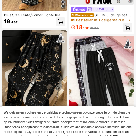
EURMUSE
Plus Size Lente/Zomer Lichte Klass
SHEIN 3-delige set ge
EU Warehouse
ieke Geruite Lange Broek - Minimal
ribbelde gebreide lange broek met v
#5 Bestseller
in 3-delige set Plus Size Slaapbroeken
19
.49€
istisch, Casual, Losse Pasvorm Huis
eelkleurige nep-trekdetails, comfort
18
broek (Geschikt voor Buitengebrui
abele casual huisbroek voor dames
.13€
18.15€
k)
in grote maten, geschikt voor de zo
mer.
We gebruiken cookies en vergelijkbare technologieën op onze website om de dienst te
leveren die u aanvraagt, en om u de best mogelijke website-ervaring te bieden. U kunt
Dames plus size pyjamabroek, sterr
op elk moment "Alles weigeren", "Alles accepteren" of uw cookie-voorkeur instellen.
enprint, lange huisbroek, plus size l
15
3-delige casual pyjamaset voor da
Door "Alles accepteren" te selecteren, zullen we alle optionele cookies instellen, die ons
.12€
osse comfortabele casual, geschikt
mes in grote maten, cropped model,
36 over
helpen bij het analyseren van het verkeer, het bieden van verbeterde functionaliteit en
voor alle seizoenen
met de letter "LOSANGELES" in ruitj