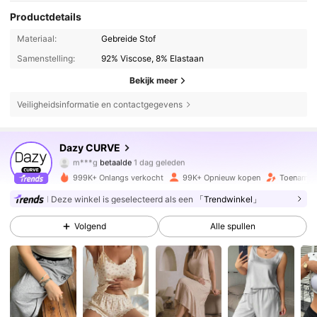
Productdetails
Materiaal:
Gebreide Stof
Samenstelling:
92% Viscose, 8% Elastaan
Bekijk meer
Veiligheidsinformatie en contactgegevens
Dazy CURVE
400K Volgers
4.80
m***g
betaalde
1 dag geleden
l***n
gevolgd
30 minuten geleden
999K+ Onlangs verkocht
99K+ Opnieuw kopen
Toename v
400K Volgers
4.80
Deze winkel is geselecteerd als een
「Trendwinkel」
Volgend
Alle spullen
400K Volgers
4.80
400K Volgers
4.80