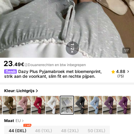
1/7
23
.49€
Douanerechten en btw inbegrepen
Dazy Plus Pyjamabroek met bloemenprint,
4.88
strik aan de voorkant, slim fit en rechte pijpen.
(75)
Kleur: Lichtgrijs
Maat
EU
1 left
44
(0XL)
46
(1XL)
48
(2XL)
50
(3XL)