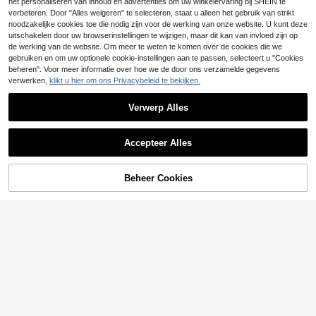
het personaliseren van inhoud en advertenties om uw winkelervaring bij SHEIN te
32
esprint en strik, comfortabele loung
.47€
verbeteren. Door "Alles weigeren" te selecteren, staat u alleen het gebruik van strikt
ebroek met elastische taille.
noodzakelijke cookies toe die nodig zijn voor de werking van onze website. U kunt deze
uitschakelen door uw browserinstellingen te wijzigen, maar dit kan van invloed zijn op
de werking van de website. Om meer te weten te komen over de cookies die we
gebruiken en om uw optionele cookie-instellingen aan te passen, selecteert u "Cookies
beheren". Voor meer informatie over hoe we de door ons verzamelde gegevens
verwerken,
klikt u hier om ons Privacybeleid te bekijken.
Verwerp Alles
Accepteer Alles
Beheer Cookies
TOEVOEGEN AAN WINKELWAGEN
Dazy CURVE
5
Dazy Plus Plus size dames pyjama
broek met stippenprint en patchwor
Plus Size Dames Set, Thermisch Ge
24
.99€
kdesign, losvallend, lang, casual, ge
voerde Casual Sweatpants met Tre
32
schikt voor lente, zomer en herfst, r
.79€
kkoord, Loungewear, Dames Sweat
oze pyjamabroek.
pants Pyjama, Warme Broek voor H
erfst/Winter, Geschikt voor Warmte
Thuis, Buitensport en Bijeenkomste
n