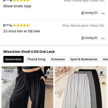
E***n
Kleur: Donker grijs / Maat: 2XL
Mooie
broek
topp
Nuttig
(0)
E***n
Kleur: Mauve paars / Maat: 2XL
Zo
mooi
ben
er
blij
mee
Nuttig
(0)
Misschien Vindt U Dit Ook Leuk
Aanbevelen
Thuis & living
Schoenen
Sport & Buitenleven
Hom