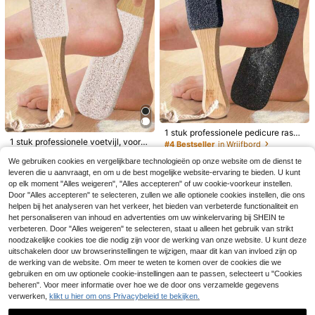
en, zelfzorgcadeau
Nano glazen voetvijl voor het verwi
jderen van harde en dode huidcelle
5
1 stuk professionele pedicure rasp,
.67€
n, antislip ergonomische handgree
1 stuk professionele voetvijl, voor h
voetreiniger pedicure, voetvijl puim
#4 Bestseller
in Wrijfbord
p, professionele pedicure- en eeltv
et verwijderen van dode huidcelle
steen, voor dode huid en gebarsten
3
(1000+)
erwijderaar voor thuisgebruik, voet
.86€
n, kloven en eelt, beukenhouten vo
hielen, beukenhouten voetvijl rasp,
We gebruiken cookies en vergelijkbare technologieën op onze website om de dienst te
verzorging, exfoliatie van droge, ge
etrasp, eeltverwijderaar, voetscrub
3
eeltverwijderaar, voetborstel, pedic
leveren die u aanvraagt, en om u de best mogelijke website-ervaring te bieden. U kunt
.05€
3.08€
barsten huid.
ber
uregereedschap, professionele ped
op elk moment "Alles weigeren", "Alles accepteren" of uw cookie-voorkeur instellen.
icurebenodigdheden, verwijdert do
1 set voetverzorgingspedicurekit, 1
Door "Alles accepteren" te selecteren, zullen we alle optionele cookies instellen, die ons
de huid en eelt
0-delige voetgereedschapset, exfol
2 over
helpen bij het analyseren van het verkeer, het bieden van verbeterde functionaliteit en
iërende voetverzorging, verwijdere
het personaliseren van inhoud en advertenties om uw winkelervaring bij SHEIN te
5
n van dode huid en eelt, voetschrap
.15€
verbeteren. Door "Alles weigeren" te selecteren, staat u alleen het gebruik van strikt
er, voetborstel, gereedschap voor h
noodzakelijke cookies toe die nodig zijn voor de werking van onze website. U kunt deze
et verwijderen van harde dode huid
uitschakelen door uw browserinstellingen te wijzigen, maar dit kan van invloed zijn op
de werking van de website. Om meer te weten te komen over de cookies die we
gebruiken en om uw optionele cookie-instellingen aan te passen, selecteert u "Cookies
beheren". Voor meer informatie over hoe we de door ons verzamelde gegevens
verwerken,
klikt u hier om ons Privacybeleid te bekijken.
Bespaar 0.01€