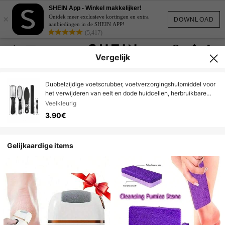
SHEIN App - Winkel makkelijker!
×
Ontdek meer exclusieve kortingen en extra
DOWNLOAD
aanbiedingen in de SHEIN APP!
(5,417)
Vergelijk
Dubbelzijdige voetscrubber, voetverzorgingshulpmiddel voor
het verwijderen van eelt en dode huidcellen, herbruikbare
voetvijl voor gladde en zachte voeten.
Veelkleurig
3.90€
Gelijkaardige items