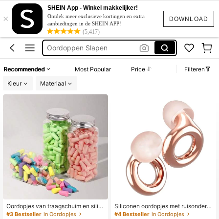
Oordopjes Slaap
SHEIN App - Winkel makkelijker!
×
Oordoppen
Ontdek meer exclusieve kortingen en extra
DOWNLOAD
aanbiedingen in de SHEIN APP!
Oordoppen Slapen
(5,417)
Noise Cancelling
Oordoppen Festival
Recommended
Most Popular
Price
Filteren
Oordopjes Slaap
Kleur
Materiaal
Oordopjes van traagschuim en silic
Siliconen oordopjes met ruisonderdr
onen, geluidsdichte kogelvormige o
ukking, gloednieuw, gegalvaniseer
#3 Bestseller
in Oordopjes
#4 Bestseller
in Oordopjes