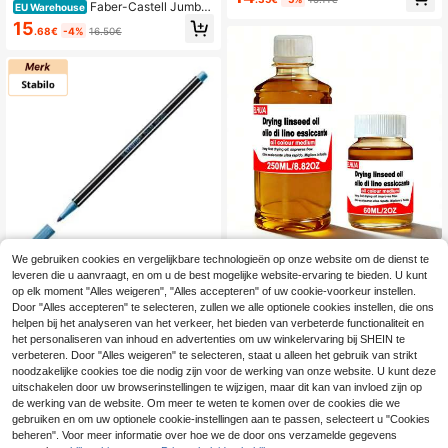
Faber-Castell Jumbo
EU Warehouse
Marker Pack van 24 brede puntmar
15
.68€
-4%
16.50€
kers - Uitwasbare inkt op waterbasi
s - Diverse kleuren
ELHUA Lijnolie droogmiddel, handg
We gebruiken cookies en vergelijkbare technologieën op onze website om de dienst te
emaakt snel drogend medium om h
24 over
leveren die u aanvraagt, en om u de best mogelijke website-ervaring te bieden. U kunt
et drogen van olieverf te versnellen
Stabilo
13
op elk moment "Alles weigeren", "Alles accepteren" of uw cookie-voorkeur instellen.
en de glans te verbeteren. Snel dro
.60€
Stabilo Kleurpotloden
Door "Alles accepteren" te selecteren, zullen we alle optionele cookies instellen, die ons
EU Warehouse
gend lijnolieverfmedium verbetert d
6 over
helpen bij het analyseren van het verkeer, het bieden van verbeterde functionaliteit en
e vloeibaarheid. Premium verfijnd ol
ieverf professioneel medium, verdu
het personaliseren van inhoud en advertenties om uw winkelervaring bij SHEIN te
22
.01€
-5%
23.17€
nt olieverf, verbetert de vloeibaarhe
verbeteren. Door "Alles weigeren" te selecteren, staat u alleen het gebruik van strikt
id, transparantie en glans - 60ml/25
noodzakelijke cookies toe die nodig zijn voor de werking van onze website. U kunt deze
0ml/500ml
uitschakelen door uw browserinstellingen te wijzigen, maar dit kan van invloed zijn op
de werking van de website. Om meer te weten te komen over de cookies die we
gebruiken en om uw optionele cookie-instellingen aan te passen, selecteert u "Cookies
beheren". Voor meer informatie over hoe we de door ons verzamelde gegevens