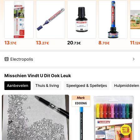
13
13
20
8
11
.17€
.27€
.73€
.70€
.12
Electropolis
Misschien Vindt U Dit Ook Leuk
Aanbevelen
Thuis & living
Speelgoed & Spelletjes
Hulpmiddelen 