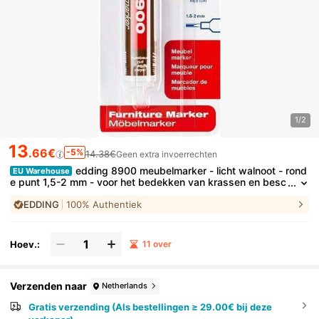
1/2
13
.66€
-5%
14.38€
Geen extra invoerrechten
edding 8900 meubelmarker - licht walnoot - rond
EU Warehouse
e punt 1,5-2 mm - voor het bedekken van krassen en besc
hadigingen op fineer, massief hout, tafels en bureaus
EDDING
100% Authentiek
Hoev.:
11 over
Verzenden naar
Netherlands
Gratis verzending (Als bestellingen ≥ 29.00€ bij deze