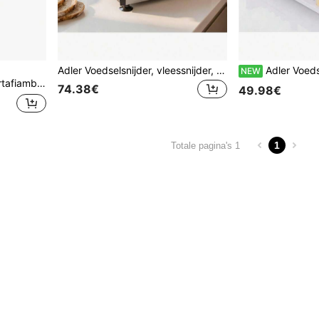
Adler Voedselsnijder, vleessnijder, snijder, broodsnijder - robuust ontwerp, roestvrijstalen mes, verstelbare dikte van 0-15 mm, 400W, opklapbare tafel, afneembare duwer, antislipvoeten
Adler Voedselsnijder, vleessnijder, snijder, broodsnijder - opvouwbaar ont
NEW
en-messen voor Professionele Resultaten bij Koude Schieterij, Brood en Kaas.
74.38€
49.98€
1
Totale pagina's 1