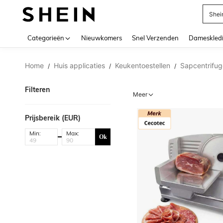
Shei
Use up 
Categorieën
Nieuwkomers
Snel Verzenden
Dameskled
Home
Huis applicaties
Keukentoestellen
Sapcentrifu
/
/
/
Filteren
Meer
Prijsbereik (EUR)
Min:
Max:
Ok