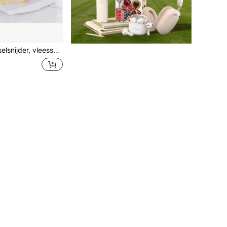
werp, 170 mm roestvrijstalen mes, verstelbare dikte van 0-15 mm, 150 W (max. 400 W), duimbeschermer, wit