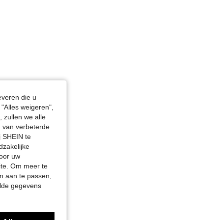
everen die u
"Alles weigeren",
 zullen we alle
en van verbeterde
j SHEIN te
dzakelijke
door uw
site. Om meer te
n aan te passen,
elde gegevens