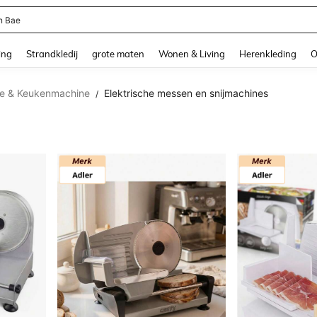
n Bae
and down arrow keys to navigate search Recente zoekopdracht and Zoeken en Vi
ing
Strandkledij
grote maten
Wonen & Living
Herenkleding
O
ge & Keukenmachine
Elektrische messen en snijmachines
/