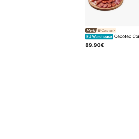
Cecotec
Cecotec Cortafiambres RocknCut Shuriken ProBlades 200W: Precisie en Kracht bij Elke Snede, met 2 Wisselbare Soling
EU Warehouse
89.90€