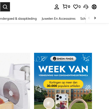
0
0
nden. Press Enter to select.
ndergoed & slaapkleding
Juwelen En Accessoires
Schoonheid & gezo