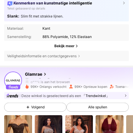
Kenmerken van kunstmatige intelligentie
Tekst gebaseerd op details
Slank:
Slim fit met strakke lijnen.
Materiaal:
Kant
Samenstelling:
88% Polyamide, 12% Elastaan
Bekijk meer
Veiligheidsinformatie en contactgegevens
673K Volgers
4.75
Glamrae
q***k
is aan het browsen
673K Volgers
4.75
99K+ Onlangs verkocht
99K+ Opnieuw kopen
Toename va
Deze winkel is geselecteerd als een
「Trendwinkel」
673K Volgers
4.75
Volgend
Alle spullen
673K Volgers
4.75