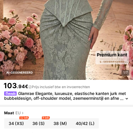
1/7
AI-GEGENEREERD
103
.94€
Prijs inclusief btw en invoerrechten
Glamrae Elegante, luxueuze, elastische kanten jurk met
bubbeldesign, off-shoulder model, zeemeerminstijl en afne
embare mouwen, geschikt voor bruiloften, feesten, vakanti
es, gala's en formele gelegenheden (versie met versieringen).
Maat
EU
12 left
9 left
34
(XS)
36
(S)
38
(M)
40/42
(L)