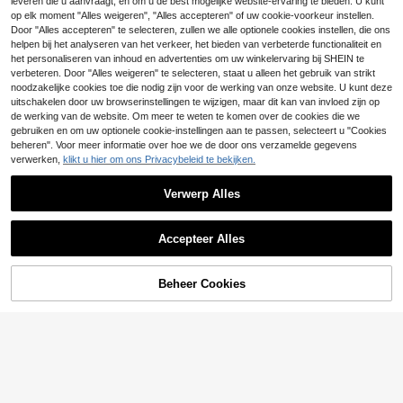
leveren die u aanvraagt, en om u de best mogelijke website-ervaring te bieden. U kunt
Aliao Plus Size Damesblouse met Bl
op elk moment "Alles weigeren", "Alles accepteren" of uw cookie-voorkeur instellen.
19
oemenprint en Lange Mouwen, Cas
.30€
Comfylo
Door "Alles accepteren" te selecteren, zullen we alle optionele cookies instellen, die ons
ual en Elegant voor Dagelijkse Kledi
helpen bij het analyseren van het verkeer, het bieden van verbeterde functionaliteit en
Comfylo Blouse met bloemenp
NEW
ng en Vakantieoutfits, Lente/Zomer
16
rint en lantaarnmouwen in grote ma
het personaliseren van inhoud en advertenties om uw winkelervaring bij SHEIN te
.49€
ten
verbeteren. Door "Alles weigeren" te selecteren, staat u alleen het gebruik van strikt
noodzakelijke cookies toe die nodig zijn voor de werking van onze website. U kunt deze
uitschakelen door uw browserinstellingen te wijzigen, maar dit kan van invloed zijn op
de werking van de website. Om meer te weten te komen over de cookies die we
gebruiken en om uw optionele cookie-instellingen aan te passen, selecteert u "Cookies
beheren". Voor meer informatie over hoe we de door ons verzamelde gegevens
verwerken,
klikt u hier om ons Privacybeleid te bekijken.
Verwerp Alles
Accepteer Alles
Beheer Cookies
TOEVOEGEN AAN WINKELWAGEN
24
Ceyna
Ceyna Elegante, effen
EU Warehouse
15
jacquard blouse met V-hals, raglan
.70€
Modelyn CURVE
mouwen en knoopdetails voor dam
Modelyn Blouse met geborduurde b
es in grote maten, perfect voor stra
23
loemenprint voor dames in grote ma
ndvakanties, lente/zomer 2025. Ve
.49€