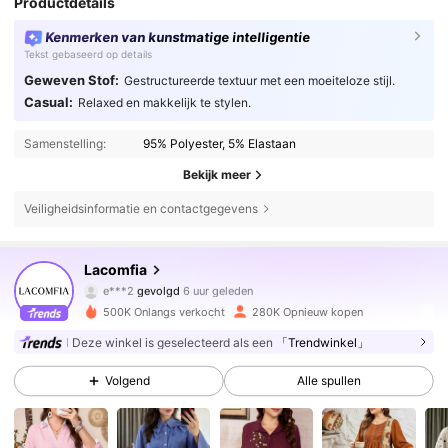
Productdetails
Kenmerken van kunstmatige intelligentie
Tekst gebaseerd op details
Geweven Stof:
Gestructureerde textuur met een moeiteloze stijl.
Casual:
Relaxed en makkelijk te stylen.
Samenstelling:
95% Polyester, 5% Elastaan
Bekijk meer
Veiligheidsinformatie en contactgegevens
143K Volgers
4.84
Lacomfia
e***2
gevolgd
6 uur geleden
‭***‬
is aan het browsen
143K Volgers
4.84
500K Onlangs verkocht
280K Opnieuw kopen
Deze winkel is geselecteerd als een
「Trendwinkel」
143K Volgers
4.84
Volgend
Alle spullen
143K Volgers
4.84