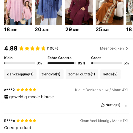
143K Volgers
4.84
18
20
29
25
18
.99€
.49€
.49€
.34€
143K Volgers
4.84
4.88
(100+)
Meer bekijken
Klein
Echte Grootte
Groot
143K Volgers
4.84
3%
92%
5%
dankzegging
(1)
trendvol
(1)
zomer outfits
(1)
liefde
(2)
143K Volgers
4.84
e***2
Kleur: Donker blauw / Maat: 4XL
geweldig
mooie
blouse
143K Volgers
4.84
Nuttig
(1)
143K Volgers
4.84
R***e
Kleur: Veel kleurig / Maat: 1XL
Goed
product