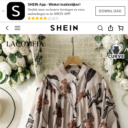
SHEIN App - Winkel makkelijker!
×
Ontdek meer exclusieve kortingen en extra
DOWNLOAD
aanbiedingen in de SHEIN APP!
(5,417)