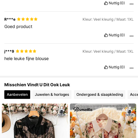
Nuttig
(0)
143K Volgers
4.84
R***e
Kleur: Veel kleurig / Maat: 1XL
Goed
product
Nuttig
(0)
j***9
Kleur: Veel kleurig / Maat: 1XL
hele
leuke
fijne
blouse
Nuttig
(0)
Misschien Vindt U Dit Ook Leuk
Aanbevelen
Juwelen & horloges
Ondergoed & slaapkleding
Acce