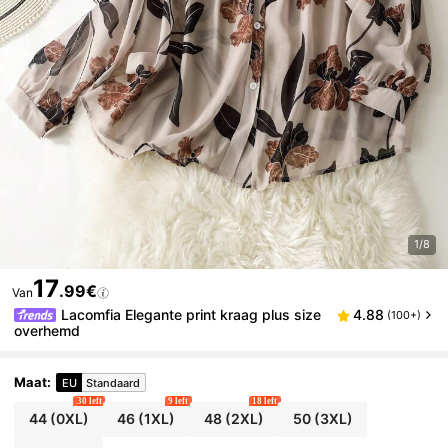
1/8
17
.99€
Van
Lacomfia Elegante print kraag plus size
4.88
(100+)
overhemd
Maat
:
EU
Standaard
30 left
9 left
18 left
44
(0XL)
46
(1XL)
48
(2XL)
50
(3XL)