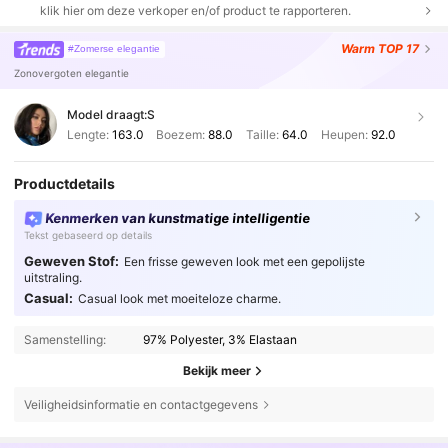
klik hier om deze verkoper en/of product te rapporteren.
Warm
TOP 17
#Zomerse elegantie
Zonovergoten elegantie
Model draagt:
S
Lengte:
163.0
Boezem:
88.0
Taille:
64.0
Heupen:
92.0
Productdetails
Kenmerken van kunstmatige intelligentie
Tekst gebaseerd op details
Geweven Stof:
Een frisse geweven look met een gepolijste
uitstraling.
Casual:
Casual look met moeiteloze charme.
Samenstelling:
97% Polyester, 3% Elastaan
Bekijk meer
Veiligheidsinformatie en contactgegevens