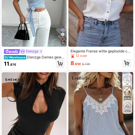
5
Elegante Franse witte geplooide ca
Elenzga
misole top, nieuwe mouwloze zome
12 over
Elenzga Dames gewe
EU Warehouse
rtop, slim fit, veelzijdig laagjesshirt
ven casual en elegante zomertop
8
11
.65€
8.73€
.87€