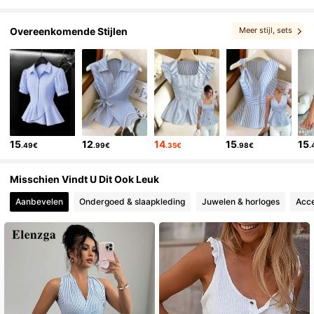
Overeenkomende Stijlen
Meer stijl
, sets
, Misschien vind je dit ook leuk
, Gerelateerde items
15
12
14
15
15
.49€
.99€
.35€
.98€
.
Misschien Vindt U Dit Ook Leuk
Aanbevelen
Ondergoed & slaapkleding
Juwelen & horloges
Acce