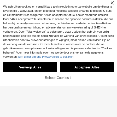
SHEIN Frenchy Sexy
EU Warehouse
We gebruiken cookies en vergelijkbare technologieën op onze website om de dienst te
effenkleurige blouse met open rug e
13
SHEIN VCAY Vrouwen
EU Warehouse
.85€
-1%
13.99€
n korte mouwen voor dames, zomer
leveren die u aanvraagt, en om u de best mogelijke website-ervaring te bieden. U kunt
Gestreept Blouses Met Geknoopt Z
12
op elk moment "Alles weigeren", "Alles accepteren" of uw cookie-voorkeur instellen.
.99€
oom
Door "Alles accepteren" te selecteren, zullen we alle optionele cookies instellen, die ons
helpen bij het analyseren van het verkeer, het bieden van verbeterde functionaliteit en
het personaliseren van inhoud en advertenties om uw winkelervaring bij SHEIN te
verbeteren. Door "Alles weigeren" te selecteren, staat u alleen het gebruik van strikt
noodzakelijke cookies toe die nodig zijn voor de werking van onze website. U kunt deze
uitschakelen door uw browserinstellingen te wijzigen, maar dit kan van invloed zijn op
de werking van de website. Om meer te weten te komen over de cookies die we
gebruiken en om uw optionele cookie-instellingen aan te passen, selecteert u "Cookies
beheren". Voor meer informatie over hoe we de door ons verzamelde gegevens
verwerken,
klikt u hier om ons Privacybeleid te bekijken.
Verwerp Alles
Accepteer Alles
TOEVOEGEN AAN
Beheer Cookies
SHOP NU
WINKELWAGEN
#Vintage
Sweetra Damesoverhemd met kort
Siren Gaze
e mouwen, geruite vierkante hals, k
9
Siren Gaze Casual mi
EU Warehouse
.89€
-1%
9.99€
noopjes, volantrand en strik, geschi
nimalistische mouwloze tanktop me
9
kt voor lente, zomer en herfst
.89€
t asymmetrische strepen in bruin, v
eelzijdige streetwear, zomerblouse