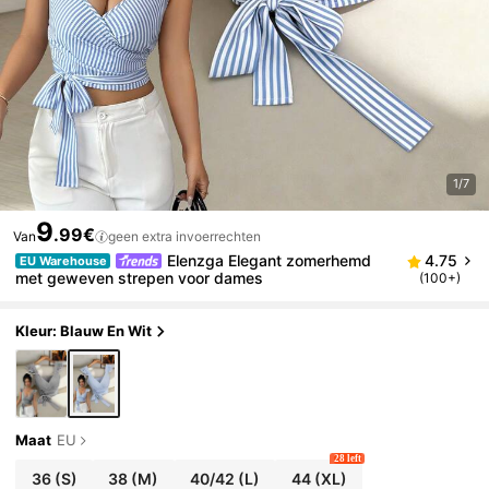
1/7
9
.99€
Van
geen extra invoerrechten
Elenzga Elegant zomerhemd
4.75
EU Warehouse
met geweven strepen voor dames
(100+)
Kleur: Blauw En Wit
Maat
EU
28 left
36
(S)
38
(M)
40/42
(L)
44
(XL)