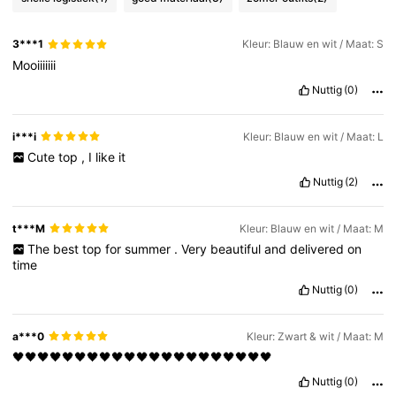
3M Volgers
4.77
3***1
Kleur: Blauw en wit / Maat: S
Mooiiiiiii
Nuttig
(0)
3M Volgers
4.77
i***i
Kleur: Blauw en wit / Maat: L
3M Volgers
4.77
Cute
top
,
I
like
it
Nuttig
(2)
3M Volgers
4.77
t***M
Kleur: Blauw en wit / Maat: M
The
best
top
for
summer
.
Very
beautiful
and
delivered
on
time
Nuttig
(0)
a***0
Kleur: Zwart & wit / Maat: M
‏🖤🖤🖤🖤🖤🖤🖤🖤🖤🖤🖤🖤🖤🖤🖤🖤🖤🖤🖤🖤🖤
Nuttig
(0)