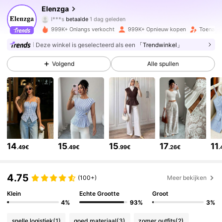
Elenzga
3M Volgers
4.77
l***s
betaalde
1 dag geleden
w***8
gevolgd
10 minuten geleden
999K+ Onlangs verkocht
999K+ Opnieuw kopen
Toename
3M Volgers
4.77
Deze winkel is geselecteerd als een
「Trendwinkel」
Volgend
Alle spullen
3M Volgers
4.77
3M Volgers
4.77
3M Volgers
4.77
14
15
15
17
11
.49€
.49€
.99€
.26€
.
3M Volgers
4.77
4.75
(100+)
Meer bekijken
Klein
Echte Grootte
Groot
4%
93%
3%
3M Volgers
4.77
snelle logistiek
(1)
goed materiaal
(3)
zomer outfits
(2)