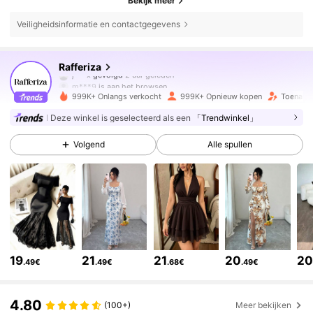
Bekijk meer
Veiligheidsinformatie en contactgegevens
947K Volgers
4.82
Rafferiza
m***9
is aan het browsen
947K Volgers
4.82
999K+ Onlangs verkocht
999K+ Opnieuw kopen
Toename
Deze winkel is geselecteerd als een
「Trendwinkel」
947K Volgers
4.82
Volgend
Alle spullen
947K Volgers
4.82
947K Volgers
4.82
19
21
21
20
2
.49€
.49€
.68€
.49€
947K Volgers
4.82
4.80
(100+)
Meer bekijken