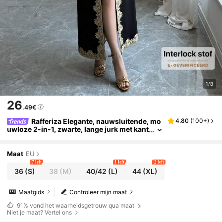
1/8
26
.49€
Rafferiza Elegante, nauwsluitende, mo
4.80
(
100+
)
uwloze 2-in-1, zwarte, lange jurk met kant
afwerking, geschikt voor de lente en zom
er
Maat
EU
7 left
1 left
2 left
36
(S)
38
(M)
40/42
(L)
44
(XL)
Maatgids
Controleer mijn maat
91%
vond het waarheidsgetrouw qua maat
Niet je maat? Vertel ons