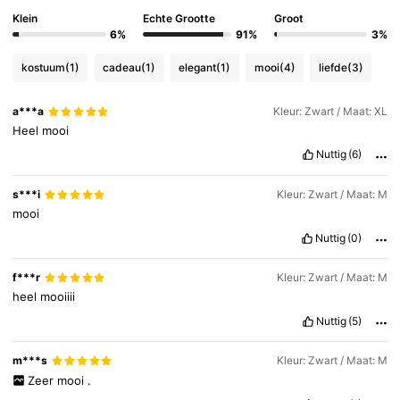
947K Volgers
4.82
Klein
Echte Grootte
Groot
6%
91%
3%
kostuum
(1)
cadeau
(1)
elegant
(1)
mooi
(4)
liefde
(3)
947K Volgers
4.82
a***a
Kleur: Zwart / Maat: XL
Heel
mooi
947K Volgers
4.82
Nuttig
(6)
s***i
Kleur: Zwart / Maat: M
947K Volgers
4.82
mooi
Nuttig
(0)
947K Volgers
4.82
f***r
Kleur: Zwart / Maat: M
heel
mooiiii
Nuttig
(5)
m***s
Kleur: Zwart / Maat: M
Zeer
mooi
.