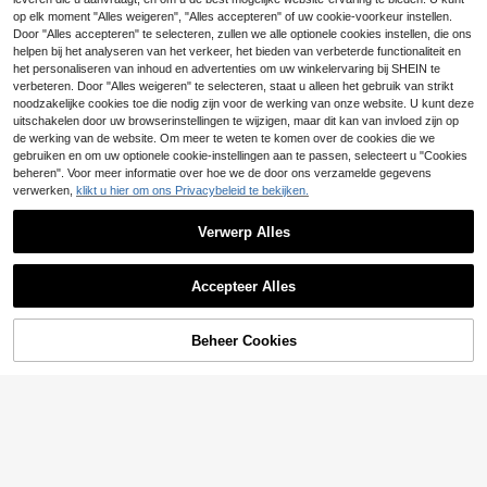
4
op elk moment "Alles weigeren", "Alles accepteren" of uw cookie-voorkeur instellen.
#Verfijnde allure
SOLERSUN
Door "Alles accepteren" te selecteren, zullen we alle optionele cookies instellen, die ons
helpen bij het analyseren van het verkeer, het bieden van verbeterde functionaliteit en
Rafferiza Elegante luxe mesh-jurk
SOLERSUN Elegante sexy vint
NEW
het personaliseren van inhoud en advertenties om uw winkelervaring bij SHEIN te
met één schouder en gouden bordu
age damesjurk met wilde luipaardpr
26
21
.49€
26.72€
.99€
urwerkapplicatie voor dames, A-lijn
int, strapless, gerimpeld en asymme
verbeteren. Door "Alles weigeren" te selecteren, staat u alleen het gebruik van strikt
trische zoom, geschikt voor de herf
noodzakelijke cookies toe die nodig zijn voor de werking van onze website. U kunt deze
st (willekeurige bloemen)
uitschakelen door uw browserinstellingen te wijzigen, maar dit kan van invloed zijn op
de werking van de website. Om meer te weten te komen over de cookies die we
gebruiken en om uw optionele cookie-instellingen aan te passen, selecteert u "Cookies
beheren". Voor meer informatie over hoe we de door ons verzamelde gegevens
verwerken,
klikt u hier om ons Privacybeleid te bekijken.
Verwerp Alles
Accepteer Alles
Beheer Cookies
TOEVOEGEN AAN WINKELWAGEN
5
#Off Shoulder Chic
Rafferiza
SHEIN Elenzya Elegante, romantisc
Rafferiza Elegante jurk met plooien,
he, off-shoulder jurk met ruches en
V-hals, getailleerde taille en split, se
17
21
.99€
.50€