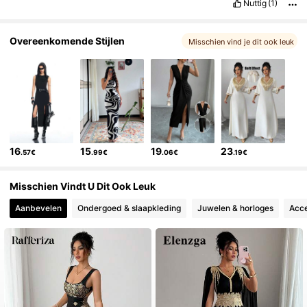
Nuttig
(1)
Overeenkomende Stijlen
Misschien vind je dit ook leuk
16
15
19
23
.57€
.99€
.06€
.19€
Misschien Vindt U Dit Ook Leuk
Aanbevelen
Ondergoed & slaapkleding
Juwelen & horloges
Acce