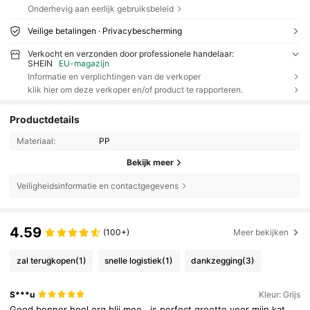
Onderhevig aan eerlijk gebruiksbeleid
Veilige betalingen · Privacybescherming
Verkocht en verzonden door professionele handelaar:
SHEIN
EU-magazijn
Informatie en verplichtingen van de verkoper
klik hier om deze verkoper en/of product te rapporteren.
Productdetails
Materiaal:
PP
Bekijk meer
Veiligheidsinformatie en contactgegevens
4.59
(100+)
Meer bekijken
zal terugkopen
(1)
snelle logistiek
(1)
dankzegging
(3)
S***u
Kleur: Grijs
Good
benner
heel
erg
blij
mee
,
is
perfect
grootte
voor
mijn
kat