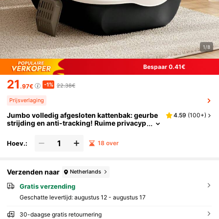
1/8
Bespaar 0.41€
21
-1%
22.38€
.97€
Prijsverlaging
Jumbo volledig afgesloten kattenbak: geurbe
4.59
(
100+
)
strijding en anti-tracking! Ruime privacyp
od met hangende schep. Geen rommel me
er!
Hoev.:
18 over
Verzenden naar
Netherlands
Gratis verzending
Geschatte levertijd:
augustus 12 - augustus 17
30-daagse gratis retournering