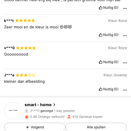
Nuttig
(0)
k***t
Kleur: Roze
Zeer
mooi
en
de
kleur
is
mooi
😍😻😻
Nuttig
(0)
v***0
Kleur: Roze
Gooooooood
Nuttig
(0)
J***e
Kleur: Groente
kleiner
dan
afbeelding
585 Volgers
4.68
Nuttig
(0)
585 Volgers
4.68
smart - home
3***0
gevolgd
1 dag geleden
585 Volgers
4.68
5.4K Onlangs verkocht
614 Opnieuw kopen
585 Volgers
4.68
Volgend
Alle spullen