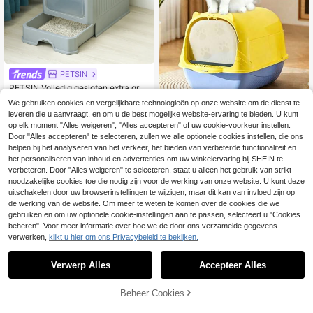
PETSIN
PETSIN Volledig gesloten extra grot
e kattenbak, geurverwijderend, spa
24
We gebruiken cookies en vergelijkbare technologieën op onze website om de dienst te
.49€
twaterdicht, lade met boveningang
Cartoon kattenoren volledig afgeslo
leveren die u aanvraagt, en om u de best mogelijke website-ervaring te bieden. U kunt
voor kattenbenodigdheden
ten kattenbak met deksel, grote rui
15
op elk moment "Alles weigeren", "Alles accepteren" of uw cookie-voorkeur instellen.
.08€
mte anti-spat anti-verstrooiing voor
Door "Alles accepteren" te selecteren, zullen we alle optionele cookies instellen, die ons
filterdeur, lekvrije gemakkelijk te rei
nigen kattenbak, inclusief kattenba
helpen bij het analyseren van het verkeer, het bieden van verbeterde functionaliteit en
kschep, geschikt voor kleine en mid
het personaliseren van inhoud en advertenties om uw winkelervaring bij SHEIN te
delgrote katten binnenshuis
verbeteren. Door "Alles weigeren" te selecteren, staat u alleen het gebruik van strikt
noodzakelijke cookies toe die nodig zijn voor de werking van onze website. U kunt deze
uitschakelen door uw browserinstellingen te wijzigen, maar dit kan van invloed zijn op
de werking van de website. Om meer te weten te komen over de cookies die we
gebruiken en om uw optionele cookie-instellingen aan te passen, selecteert u "Cookies
beheren". Voor meer informatie over hoe we de door ons verzamelde gegevens
verwerken,
klikt u hier om ons Privacybeleid te bekijken.
Verwerp Alles
Accepteer Alles
Beheer Cookies
TOEVOEGEN AAN WINKELWAGEN