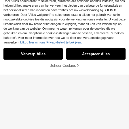
s en andere gelegenheden, elegant
Door "Alles accepteren" te selecteren, zullen we alle optionele cookies instellen, die ons
e zomeroutfit.
helpen bij het analyseren van het verkeer, het bieden van verbeterde functionaliteit en
het personaliseren van inhoud en advertenties om uw winkelervaring bij SHEIN te
verbeteren. Door "Alles weigeren" te selecteren, staat u alleen het gebruik van strikt
#Jurk met diepe V-hals
noodzakelijke cookies toe die nodig zijn voor de werking van onze website. U kunt deze
Wandoria Vrouwen V-
uitschakelen door uw browserinstellingen te wijzigen, maar dit kan van invloed zijn op
EU Warehouse
hals Hoge Split Zoom Jurk Met Cin
#4 Bestseller
in Satijn Lange jurken
de werking van de website. Om meer te weten te komen over de cookies die we
ching Taille Maxi Satijnen Dames O
gebruiken en om uw optionele cookie-instellingen aan te passen, selecteert u "Cookies
8
25
utfit
.49€
beheren". Voor meer informatie over hoe we de door ons verzamelde gegevens
Wandoria
verwerken,
klikt u hier om ons Privacybeleid te bekijken.
Toon vergelijkbare artikelen die op voorraad zijn
Zie alle
Wandoria Dames max
EU Warehouse
i-jurk met wikkelstrik in effen kleur,
#2 Bestseller
in Gordel Vrouwen Jurken
Verwerp Alles
Accepteer Alles
Sorry, dit product is uitverkocht.
perfect voor vakantie of strand.
22
.27€
Beheer Cookies
UITVERKOCHT
23
Cévolie
Cévolie Sexy, mouwlo
EU Warehouse
ze jurk met open rug en strik, minim
20
Damesjurk in vakantiestijl met ruch
.29€
alistische effen stijl voor strandvak
es, halterhals en mouwloos, losvalle
21
antie
.96€
nd en afslankend, zomerse zwarte
elegante resortwear
#Zomerse elegantie