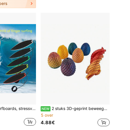
pers
8 stuks vinger-surfboards, stressverlichtend speelgoed, gemaakt van ABS-materiaal, drijvend in lucht en water, geschikt als beloning voor leerlingen en als cadeau voor diverse feestdagen.
2 stuks 3D-geprint beweegbaar drakenhuid draken-ei stressverlichtend bouwblok ornament, multi-kleur gradiënt, uitbreidbaar, monteerbaar vingertopspeeltje, stressverlichtende helende bureaudecoratie voor volwassenen en studenten, creatief verjaardags- en vakantiecadeau
NEW
5 over
4.88€