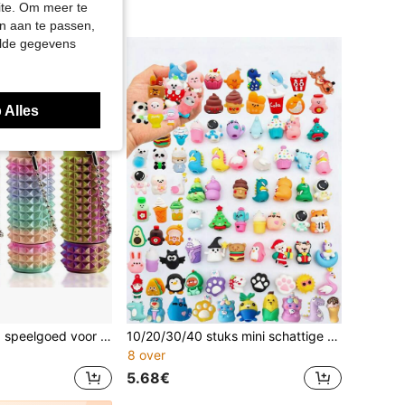
site. Om meer te
n aan te passen,
elde gegevens
 Alles
Stressverlichtend speelgoed voor volwassenen: draaiende stekelige grip, biedt sensorische stimulatie - verlicht angst, ADHD, autisme, geschikt voor kantoor, reizen, klaslokaal en meer - uniek cadeau voor vrienden (kleur en details willekeurig)
10/20/30/40 stuks mini schattige rubberen speelgoedjes in de vorm van eten en dieren, kunnen worden gebruikt als pendoppen, schattige bulkfeestcadeaus en prijsdoosvullers (willekeurig)
8 over
5.68€