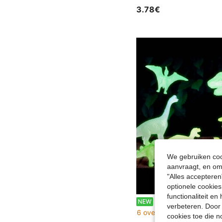
3.78€
We gebruiken cook
aanvraagt, en om 
"Alles accepteren
optionele cookies
functionaliteit e
2/6 stuks fluorescerende mini dinosaurusspeeltjes, kleurrijke realistische dinosaurusspeelgoedfiguren, cupcake toppers, dinosaurusthema feestcadeaus, verjaardagscadeau
NEW
verbeteren. Door 
6 over
cookies toe die n