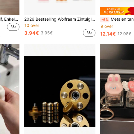
eyekan EDC Tactiele Schuif, Enkel/Dubbel Oscillerende Structuur EDC Metalen Schuif Bureaudecoratie, Compact Handmatig Bureauartikel voor Dagelijks Gebruik op het Bureau, Een Waardig Cadeau voor Vrienden, Vriendjes, Echtgenoten of Vaders
2026 Bestselling Wolfraam Zintuiglijke Steen, Stressverlichtend Hulpmiddel voor ADHD-training, Leuk Speelgoed, Anti-angst, Intellectuele Stimulatie Speelgoed, Jeugd Stressverlichtend Zintuiglijk Speelgoed, Bureaublad Knijpspeelgoed, Verjaardagscadeau, Perfect Cadeau
Metalen tankvormig EDC-bureauspeeltje - Draaiende mechanische ketting, gyroscoo
-6%
10 over
9 over
3.94€
3.95€
12.14€
12.98€
t