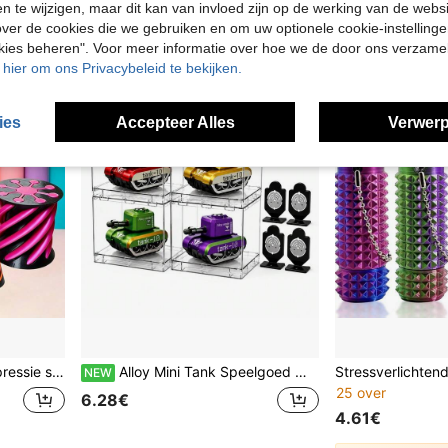
4.54€
en te wijzigen, maar dit kan van invloed zijn op de werking van de web
ver de cookies die we gebruiken en om uw optionele cookie-instellinge
okies beheren". Voor meer informatie over hoe we de door ons verzam
u hier om ons Privacybeleid te bekijken.
ies
Accepteer Alles
Verwerp
erstdecoratie, Valentijnsdag cadeau, terug naar school, angst, plezier
Alloy Mini Tank Speelgoed met Displaykasten & Doelen, Pull Back Die-Cast Tanks, Ejection Shell Launcher, Schietspel Speelgoed voor Tieners & Volwassenen Feestcadeau Pakken, Feestbenodigdheden, Halloween Cadeaus
NEW
25 over
6.28€
4.61€