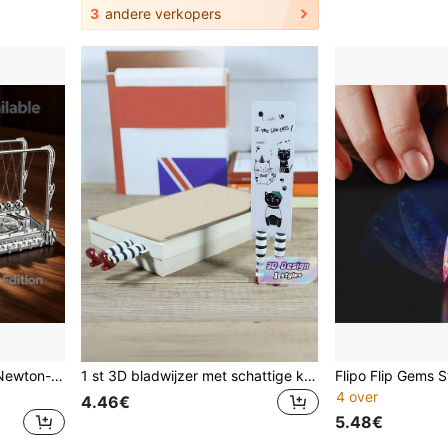
3
andere verkopers
1 stuk Gouden & Zilveren Newton-wiegen balansbal - kantoor bureau decoratie, student stressverlichting cadeau, Newton-wiegenbal, verjaardagscadeau, vakantiecadeau, stressverlichting bureauspeeltje, leuk wetenschappelijk natuurkunde leeraccessoire, kalmerende kit, decoratief cadeau, huisdecoratie, bureau decoratie, sfeerdecoratie, interessante decoratie, gouden ornament, zilveren ornament, high-end
1 st 3D bladwijzer met schattige kat bladwijzer voor het lezen van papier bladwijzer boekenliefhebbers, Kerstmis, Lentefestival, Valentijnsdag, cadeau, Kerstmis, Kat, Wicked
4 over
4.46€
5.48€