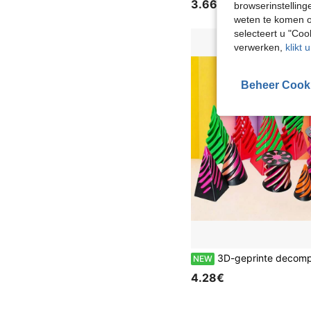
3.66€
browserinstelling
weten te komen o
selecteert u "Co
verwerken,
klikt 
Beheer Cook
3D-geprinte decompressie spiraalkegel speelgoed piramide sculptuur creatieve stressverlichting souvenir push-push speelgoed, geschikt voor Kerstmis, stressverlichting speelgoed, k
NEW
4.28€