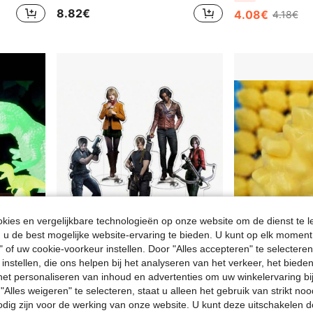
8.82€
4.08€
4.18€
ies en vergelijkbare technologieën op onze website om de dienst te l
u de best mogelijke website-ervaring te bieden. U kunt op elk moment 
" of uw cookie-voorkeur instellen. Door "Alles accepteren" te selecteren,
 instellen, die ons helpen bij het analyseren van het verkeer, het bied
n het personaliseren van inhoud en advertenties om uw winkelervaring bi
tasvullers, eierschaalvullers, prijzen, carnavalsgeschenken
RE4 Evil Castle 4 Remake Game Acryl Display Model, Kerstcadeau Sleutelhanger, Serie Game Personage Acryl Standbeeld
Grote handgemaakte knijpbal van durian-bouwblokken, g
NEW
"Alles weigeren" te selecteren, staat u alleen het gebruik van strikt noo
29 over
11.99€
odig zijn voor de werking van onze website. U kunt deze uitschakelen 