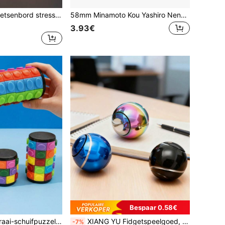
1 stuk schattig toetsenbord stressverlichtingsspeelgoed, decompressietoetsenbord, toetsenbord met enkele toets stressverlichting, toetsenbord sleutelhangerspeelgoed, toetsenbordkapje speelgoed voor vingerbewegingen, gebruikt om stress te verlichten en de tijd te doden, perfect voor kerstcadeaus en als klein cadeautje voor in de kerstsok.
58mm Minamoto Kou Yashiro Nene Toilet-Bound Hanako-Kun Anime Goods Character Badge Cosplay Cartoon Schattige Emaille Spelden Voor Rugzak Kleding Sieraden
3.93€
Bespaar 0.58€
rde herstellen/patronen creëren, 6-8 lagen, snel demonteerbaar, hersenkraker, sensorisch speelgoed
XIANG YU Fidgetspeelgoed, sensorisch speelgoed voor volwassenen, bureauspeelgoed, metalen vingerspinner, perfect cadeau voor verjaardagen en feestdagen
-7%