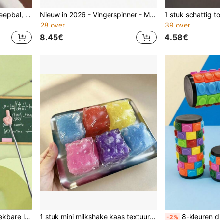
1 stuk squishy piepende zeepbal, volledig handgemaakt, geluidsgestuurd stressverlichtend speelgoed, kan angst verlichten, vingerspeeltje, handdrukverlichting, verjaardag-feest-kerstmis-Valentijnsdag-beste cadeau-ASMR speelgoed
Nieuw in 2026 - Vingerspinner - Metalen afneembare kogelvingerspinner - Mechanisch roterend ontspanningsspeelgoed, volledig metalen bureau-EDC-accessoire, creatief stressverlichtend uniek cadeau - Vakantiecadeau, creatieve verrassing, perfect cadeau
28 over
39 over
8.45€
4.58€
1 stuk/3 stuks/5 stuks intrekbare leesaanwijzer, aanwijsstok voor het onderwijs, verkrijgbaar in meerdere kleuren, intrekbare leesaanwijzer, elektronische leesaanwijzer, aanwijsstok voor het onderwijs, geschikt voor verjaardagscadeautjes, feestartikelen, beloningen in de klas en prijzen voor carnaval (willekeurige kleur)
1 stuk mini milkshake kaas textuur niet-terugspringende knapperige handgemaakte DIY squishy bal
8-kleuren draai-schuifpuzzel, puzzel, stressverlichtend speelgoed, o
-2%