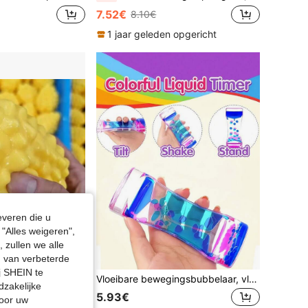
7.52€
8.10€
1 jaar geleden opgericht
everen die u
"Alles weigeren",
 zullen we alle
en van verbeterde
j SHEIN te
epersonaliseerd DIY-stressspeeltje met knapperig geluid, grensoverschrijdend
Vloeibare bewegingsbubbelaar, vloeibare bubbelaar, timer voor sensorisch spel, fidget-speeltje - stressmanagement - coole bureaudecoratie Halloween/Thanksgiving Day/kerstcadeau Paascadeau
dzakelijke
5.93€
door uw