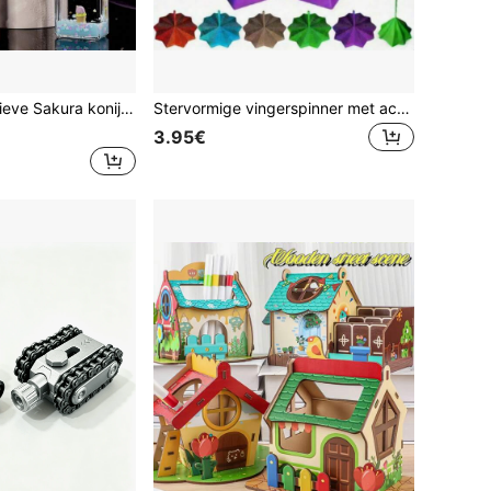
ijs, langzaam stromende vloeistof met kleurverloop, geluidloze meerkleurige opties, dient als zowel timer als bureaussierstuk, ideaal voor tieners, studenten, kantoormedewerkers, decoratie-enthousiastelingen, verzamelaars van stressverlichtend speelgoed
Stervormige vingerspinner met achthoekig decoratief handvat, uniek ontworpen stressverlichtend speeltje, geschikt als origineel nieuwjaarscadeau voor volwassenen, draagbaar bureau-stressverlichtend speeltje met helder en aangenaam geluid.
3.95€