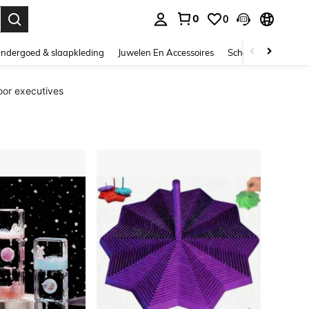
0
0
nden. Press Enter to select.
ndergoed & slaapkleding
Juwelen En Accessoires
Schoonheid & gezo
or executives