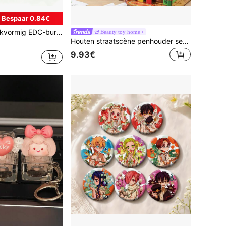
Bespaar 0.84€
pvliegwiel en tandwielontwerp, nauwkeurig vervaardigd hulpmiddel voor concentratie op kantoor en ideaal als cadeau
Beauty toy home
Houten straatscène penhouder serie, gemaakt van hoogwaardig houten materiaal, unieke structuur, stevig en duurzaam. Stressverlichtend handgemaakt cadeau, modieus verrassingscadeau voor grote feestdagen.
9.93€