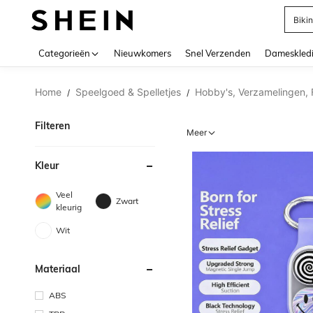
Biki
Use up 
Categorieën
Nieuwkomers
Snel Verzenden
Dameskled
Home
Speelgoed & Spelletjes
Hobby's, Verzamelingen, 
/
/
Filteren
Meer
Kleur
Veel
Zwart
kleurig
Wit
Materiaal
ABS