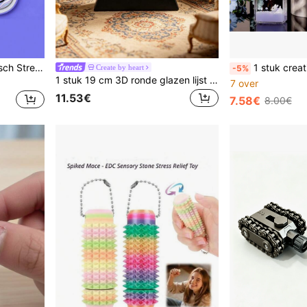
PopPuck Flexibel Magnetisch Stressverlichtend Duimspeeltje, Vingerspinner, Vingerspeeltje. Vingerschuifje. Magnetisch Speelgoed. Draagbaar Dagelijks Gebruik. Ring. Vingerspeeltje met Textuur. Draaien en Omdraaien. Stressverlichter voor op kantoor.
1 stuk creatieve Sakura konijn transparante vloeistofgevulde bureaudecoratie, gemaakt van hoogtransparant acryl, 3-laags kubusontwerp met schattige elementen zoals Sakura, konijn, 
Create by heart
-5%
1 stuk 19 cm 3D ronde glazen lijst met diepzeezandmotief, luxe lijst met stromend zandkunst, stressverlichtende decoratie voor thuis of op kantoor, boekenplankversiering, verkrijgbaar in meerdere kleuren, creatief meubelaccessoire
7 over
11.53€
7.58€
8.00€