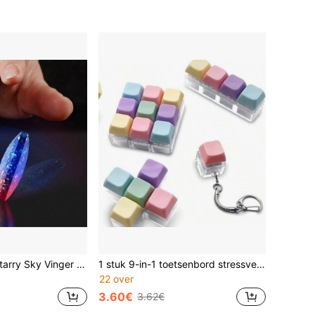
Flipo Flip Gems Starry Sky Vinger Spinner, Bureaublad Flip Kinetische Energie Stressverlichtingsspeelgoed, Kantoor Drukverlichtingsgadget, Leuk decompressiespeelgoed voor studenten in de klas om werkstress te verlichten, Kerstcadeau voor tieners
1 stuk 9-in-1 toetsenbord stressverlichtingsspeelgoed, toetsenbord stressverlichting sleutelhanger, anti-stress toetsenbordknoppen, vingerdrukspeelgoed, stressverlichtingsspeelgoed (macaron, morandi)
22 over
3.60€
3.62€