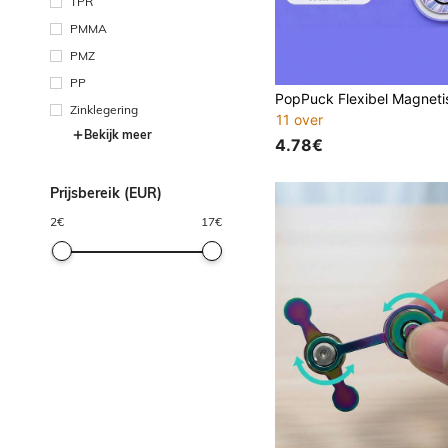
TPR
PMMA
PMZ
PP
Zinklegering
11 over
Bekijk meer
4.78€
Prijsbereik (EUR)
2
€
17
€