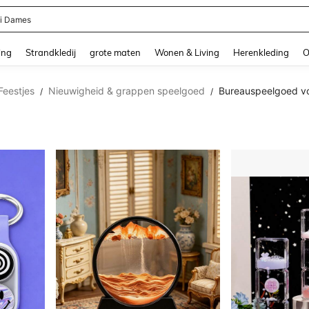
ni Dames
and down arrow keys to navigate search Recente zoekopdracht and Zoeken en Vi
ing
Strandkledij
grote maten
Wonen & Living
Herenkleding
O
Feestjes
Nieuwigheid & grappen speelgoed
Bureauspeelgoed vo
/
/