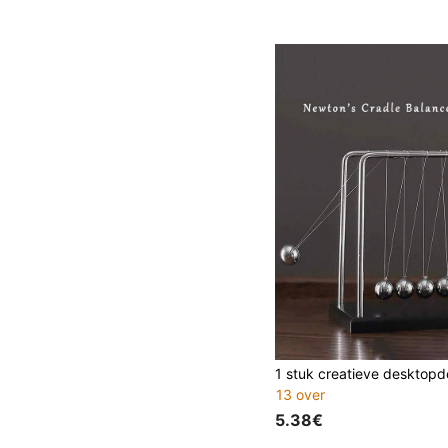
13 over
5.38€