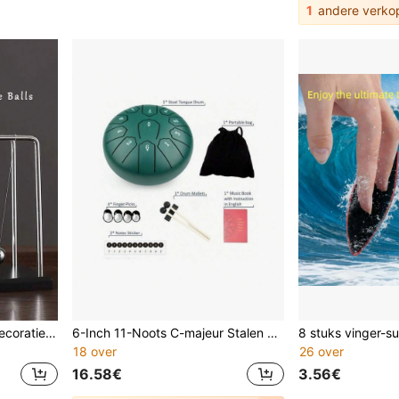
1
andere verko
1 stuk creatieve desktopdecoratie Physics Concept Perpetual Motion Ball, Alloy Newton's Cradle (niet-perpetueel)
6-Inch 11-Noots C-majeur Stalen Tongtrommel Handpan Etherische Trommel Genezende Trommel Percussie-instrument
18 over
26 over
16.58€
3.56€