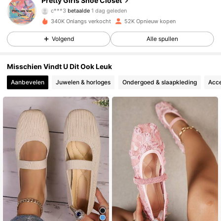
Pretty Girls Shoe Closet
c***3
betaalde
1 dag geleden
a***o
gevolgd
12 uur geleden
340K Onlangs verkocht
52K Opnieuw kopen
7.1K Volgers
4.74
Volgend
Alle spullen
7.1K Volgers
4.74
Misschien Vindt U Dit Ook Leuk
Aanbevelen
Juwelen & horloges
Ondergoed & slaapkleding
Acce
7.1K Volgers
4.74
7.1K Volgers
4.74
7.1K Volgers
4.74
7.1K Volgers
4.74