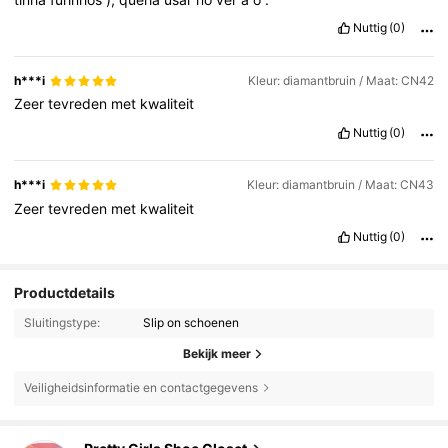
Nuttig
(0)
h***i
Kleur: diamantbruin / Maat: CN42
Zeer
tevreden
met
kwaliteit
Nuttig
(0)
h***i
Kleur: diamantbruin / Maat: CN43
Zeer
tevreden
met
kwaliteit
Nuttig
(0)
Productdetails
Sluitingstype:
Slip on schoenen
Bekijk meer
Veiligheidsinformatie en contactgegevens
7.1K Volgers
4.74