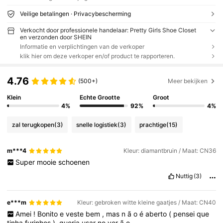
Veilige betalingen · Privacybescherming
Verkocht door professionele handelaar: Pretty Girls Shoe Closet
en verzonden door SHEIN
Informatie en verplichtingen van de verkoper
klik hier om deze verkoper en/of product te rapporteren.
4.76
(500+)
Meer bekijken
Klein
Echte Grootte
Groot
4%
92%
4%
zal terugkopen
(3)
snelle logistiek
(3)
prachtige
(15)
m***4
Kleur: diamantbruin / Maat: CN36
Super
mooie
schoenen
Nuttig
(3)
e***m
Kleur: gebroken witte kleine gaatjes / Maat: CN40
Amei
!
Bonito
e
veste
bem
,
mas
n
ã
o
é
aberto
(
pensei
que
tinha
furinhos
),
queria
usar
no
ver
ã
o
.