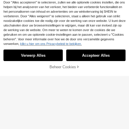
erkeer, ademende mesh schoenen
Door "Alles accepteren" te selecteren, zullen we alle optionele cookies instellen, die ons
voor de zomer
helpen bij het analyseren van het verkeer, het bieden van verbeterde functionaliteit en
het personaliseren van inhoud en advertenties om uw winkelervaring bij SHEIN te
verbeteren. Door "Alles weigeren" te selecteren, staat u alleen het gebruik van strikt
noodzakelijke cookies toe die nodig zijn voor de werking van onze website. U kunt deze
uitschakelen door uw browserinstellingen te wijzigen, maar dit kan van invloed zijn op
de werking van de website. Om meer te weten te komen over de cookies die we
gebruiken en om uw optionele cookie-instellingen aan te passen, selecteert u "Cookies
beheren". Voor meer informatie over hoe we de door ons verzamelde gegevens
verwerken,
klikt u hier om ons Privacybeleid te bekijken.
Verwerp Alles
Accepteer Alles
4
Beheer Cookies
TOEVOEGEN AAN WINKELWAGEN
Hollow Mesh Metal Decor Mary Ja
ne Flat Schoenen Voor Vrouwen, Vi
15
.24€
erkante Neus, Ademend, Lage Snit,
Forens, Veelzijdig, Casual
13
Vlakke Mary Jane bal
EU Warehouse
letjes voor dames met vierkante ne
#1 Bestseller
in Planten Vrouwen Flats
us, bloemenkant en mesh, modieus,
14
comfortabel, ademend, instappers,
.45€
casual/werk, zacht & elegant