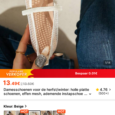
1/14
Bespaar 0.01€
13
.49€
13.50€
Damesschoenen voor de herfst/winter: holle platte
4.76
schoenen, effen mesh, ademende instapschoe
(500+)
nen, Mary Jane, ballerina's, zomerschoenen
Kleur: Beige