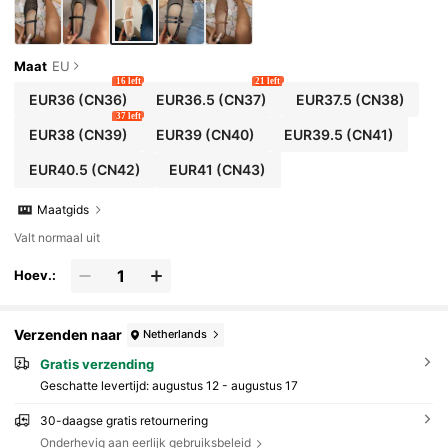
Maat
EU
16 left
21 left
EUR36
(CN36)
EUR36.5
(CN37)
EUR37.5
(CN38)
37 left
EUR38
(CN39)
EUR39
(CN40)
EUR39.5
(CN41)
EUR40.5
(CN42)
EUR41
(CN43)
Maatgids
Valt normaal uit
Hoev.:
Verzenden naar
Netherlands
Gratis verzending
Geschatte levertijd:
augustus 12 - augustus 17
30-daagse gratis retournering
Onderhevig aan eerlijk gebruiksbeleid