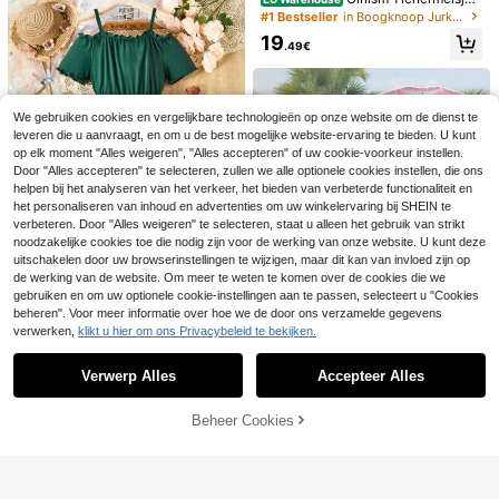
roze spaghettibandjes strik elegant
#1 Bestseller
in Boogknoop Jurken voor tienermeisjes
e en schattige geplooide taille gela
19
agde ruches ditsy bloemen mesh fe
.49€
estjurk, geschikt voor lente, zomer,
vakantie en feestdagen
Casual losse ronde hals jurk voor ti
enermeisjes met verlaagde schoud
26
DRMZ Kids
.49€
ers, thermisch gevoerd en gerimpel
We gebruiken cookies en vergelijkbare technologieën op onze website om de dienst te
SHEIN Minimalistische herfst/winter
de zoom, terug naar school, geschi
leveren die u aanvraagt, en om u de best mogelijke website-ervaring te bieden. U kunt
jurk met teddyfleeceborduursel voo
kt voor herfst/winter, lange jurk voo
38
op elk moment "Alles weigeren", "Alles accepteren" of uw cookie-voorkeur instellen.
.47€
r tienermeisjes
r meisjes, grijze jurk, lange jurk voor
Door "Alles accepteren" te selecteren, zullen we alle optionele cookies instellen, die ons
meisjes, casual jurk voor de herfst
helpen bij het analyseren van het verkeer, het bieden van verbeterde functionaliteit en
het personaliseren van inhoud en advertenties om uw winkelervaring bij SHEIN te
verbeteren. Door "Alles weigeren" te selecteren, staat u alleen het gebruik van strikt
noodzakelijke cookies toe die nodig zijn voor de werking van onze website. U kunt deze
uitschakelen door uw browserinstellingen te wijzigen, maar dit kan van invloed zijn op
de werking van de website. Om meer te weten te komen over de cookies die we
gebruiken en om uw optionele cookie-instellingen aan te passen, selecteert u "Cookies
Tienermeisjes tropisc
EU Warehouse
beheren". Voor meer informatie over hoe we de door ons verzamelde gegevens
he plantenprint open schouder kort
17
verwerken,
klikt u hier om ons Privacybeleid te bekijken.
Toon vergelijkbare artikelen die op voorraad zijn
.99€
Zie alle
e mouwen jurk, vakantie, zomer, rei
zen
8
Verwerp Alles
Accepteer Alles
Sorry, dit product is uitverkocht.
SHEIN Roze gestreep
EU Warehouse
te midi-jurk voor tienermeisjes, cas
14
Beheer Cookies
UITVERKOCHT
.84€
ual, sportieve collegestijl, nummer
86 graphic, geschikt voor zomerout
fits, comfortabel, herfstlaagjes voor
1. Marineblauwe ronde hals sweats
tienermeisjes, stijlvol tienermeisje,
hirtjurk, kanten sweatshirtjurk met s
4
casual kleding, grafische kleding v
28