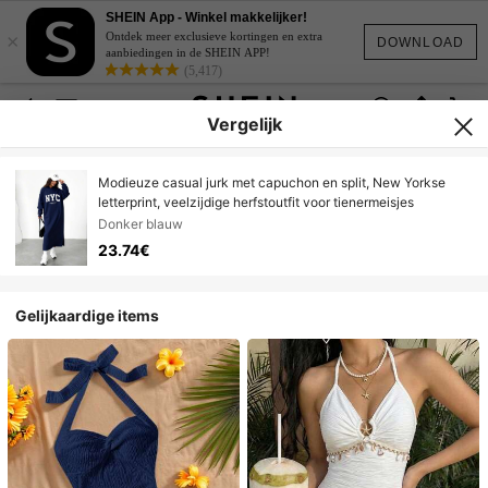
SHEIN App - Winkel makkelijker!
×
Ontdek meer exclusieve kortingen en extra
DOWNLOAD
aanbiedingen in de SHEIN APP!
(5,417)
Vergelijk
Modieuze casual jurk met capuchon en split, New Yorkse
letterprint, veelzijdige herfstoutfit voor tienermeisjes
Donker blauw
23.74€
Gelijkaardige items