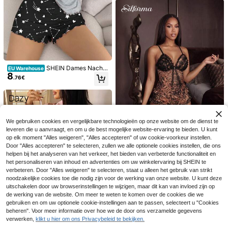
SHEIN Dames Nachtk
EU Warehouse
8
leding Set Pyjama Set Met Hart En
.76€
Galaxy Print
9
#Charmante patronen
#Ontspannen luxe
We gebruiken cookies en vergelijkbare technologieën op onze website om de dienst te
Moireta Reverskraag
LuxeNights Satijnen p
EU Warehouse
EU Warehouse
leveren die u aanvraagt, en om u de best mogelijke website-ervaring te bieden. U kunt
15
Contrasterende Binding Satijnen Bl
16
yjamaset met bloemenprint
.42€
.82€
-1%
16.99€
op elk moment "Alles weigeren", "Alles accepteren" of uw cookie-voorkeur instellen.
ouse & Shorts PJ Set / Pyjama Set
Door "Alles accepteren" te selecteren, zullen we alle optionele cookies instellen, die ons
Silforma
helpen bij het analyseren van het verkeer, het bieden van verbeterde functionaliteit en
Silforma Luipaardprin
EU Warehouse
het personaliseren van inhoud en advertenties om uw winkelervaring bij SHEIN te
14
t 3D bloemenkant cup sexy cami e
verbeteren. Door "Alles weigeren" te selecteren, staat u alleen het gebruik van strikt
.45€
n short pyjamaset
noodzakelijke cookies toe die nodig zijn voor de werking van onze website. U kunt deze
uitschakelen door uw browserinstellingen te wijzigen, maar dit kan van invloed zijn op
de werking van de website. Om meer te weten te komen over de cookies die we
gebruiken en om uw optionele cookie-instellingen aan te passen, selecteert u "Cookies
beheren". Voor meer informatie over hoe we de door ons verzamelde gegevens
verwerken,
klikt u hier om ons Privacybeleid te bekijken.
Toon vergelijkbare artikelen die op voorraad zijn
Zie alle