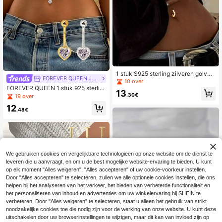
1 stuk S925 sterling zilveren golven
FOREVER QUEEN JEWELRY
de navelring met diamanten, voor d
10 over
agelijks gebruik door meisjes, meisj
FOREVER QUEEN 1 stuk 925 sterlin
13
esoutfit, het beste cadeau voor vrie
g zilveren hartvormige zirkonia nav
.30€
19 over
ndin, moeder, zussen
elpiercing, navelpiercing, gebogen
12
staafje, sierlijke navelpiercing, krist
.48€
allen navelpiercing
We gebruiken cookies en vergelijkbare technologieën op onze website om de dienst te
leveren die u aanvraagt, en om u de best mogelijke website-ervaring te bieden. U kunt
op elk moment "Alles weigeren", "Alles accepteren" of uw cookie-voorkeur instellen.
Door "Alles accepteren" te selecteren, zullen we alle optionele cookies instellen, die ons
helpen bij het analyseren van het verkeer, het bieden van verbeterde functionaliteit en
het personaliseren van inhoud en advertenties om uw winkelervaring bij SHEIN te
verbeteren. Door "Alles weigeren" te selecteren, staat u alleen het gebruik van strikt
noodzakelijke cookies toe die nodig zijn voor de werking van onze website. U kunt deze
uitschakelen door uw browserinstellingen te wijzigen, maar dit kan van invloed zijn op