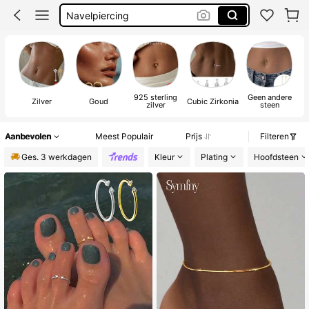
Belly Button Piercing
Buikpiercing
Navel Piercing
925 sterling
Geen andere
Zilver
Goud
Cubic Zirkonia
zilver
steen
Aanbevolen
Meest Populair
Prijs
Filteren
Ges. 3 werkdagen
Kleur
Plating
Hoofdsteen