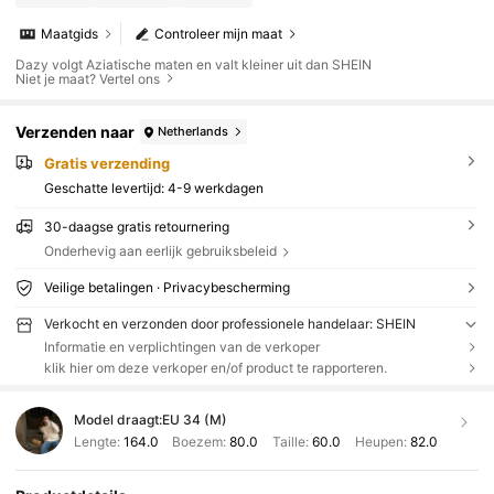
Maatgids
Controleer mijn maat
Dazy volgt Aziatische maten en valt kleiner uit dan SHEIN
Niet je maat? Vertel ons
Verzenden naar
Netherlands
Gratis verzending
Geschatte levertijd:
4-9 werkdagen
30-daagse gratis retournering
Onderhevig aan eerlijk gebruiksbeleid
Veilige betalingen · Privacybescherming
Verkocht en verzonden door professionele handelaar: SHEIN
Informatie en verplichtingen van de verkoper
klik hier om deze verkoper en/of product te rapporteren.
Model draagt:
EU 34 (M)
Lengte:
164.0
Boezem:
80.0
Taille:
60.0
Heupen:
82.0