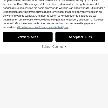
het personaliseren van inhoud en advertenties om uw winkelervaring bij SHEIN te
verbeteren. Door "Alles weigeren" te selecteren, staat u alleen het gebruik van strikt
noodzakelijke cookies toe die nodig zijn voor de werking van onze website. U kunt deze
uitschakelen door uw browserinstellingen te wijzigen, maar dit kan van invloed zijn op
de werking van de website. Om meer te weten te komen over de cookies die we
gebruiken en om uw optionele cookie-instellingen aan te passen, selecteert u "Cookies
beheren". Voor meer informatie over hoe we de door ons verzamelde gegevens
verwerken,
klikt u hier om ons Privacybeleid te bekijken.
Verwerp Alles
Accepteer Alles
Beheer Cookies
TOEVOEGEN AAN WINKELWAGEN