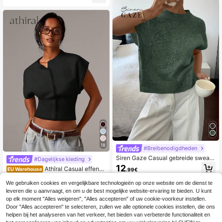
hikt Voor Dagelijks Dragen In De He
rfst, Comfortabele Gebreide Top
18
#Breibenodigdheden
Siren Gaze Casual gebreide sweate
#Dagelijkse kleding
r voor dames, minimalistisch en mo
12
Athîral Casual effenkl
EU Warehouse
.99€
dieus voor dagelijks gebruik
eurig gebreid vest met knoopjes aa
#2 Bestseller
in Dames Truien Vesten
n de voorkant voor dames in herfst/
We gebruiken cookies en vergelijkbare technologieën op onze website om de dienst te
(1000+)
winter
leveren die u aanvraagt, en om u de best mogelijke website-ervaring te bieden. U kunt
13
op elk moment "Alles weigeren", "Alles accepteren" of uw cookie-voorkeur instellen.
.85€
-1%
13.99€
Door "Alles accepteren" te selecteren, zullen we alle optionele cookies instellen, die ons
helpen bij het analyseren van het verkeer, het bieden van verbeterde functionaliteit en