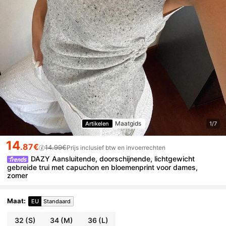
Maatgids
Artikelen
1/7
14
.87€
14.99€
Prijs inclusief btw en invoerrechten
DAZY Aansluitende, doorschijnende, lichtgewicht
gebreide trui met capuchon en bloemenprint voor dames,
zomer
Maat
:
EU
Standaard
32
(S)
34
(M)
36
(L)