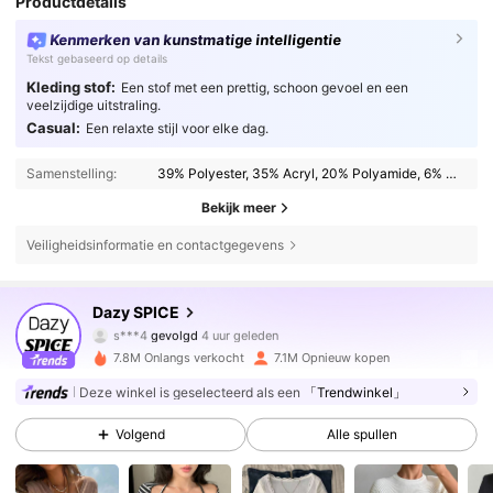
Productdetails
Kenmerken van kunstmatige intelligentie
Tekst gebaseerd op details
Kleding stof:
Een stof met een prettig, schoon gevoel en een
veelzijdige uitstraling.
Casual:
Een relaxte stijl voor elke dag.
Samenstelling:
39% Polyester, 35% Acryl, 20% Polyamide, 6% Kasjmier
Bekijk meer
Veiligheidsinformatie en contactgegevens
2M Volgers
4.84
Dazy SPICE
s***4
gevolgd
4 uur geleden
c***2
is aan het browsen
2M Volgers
4.84
7.8M Onlangs verkocht
7.1M Opnieuw kopen
Deze winkel is geselecteerd als een
「Trendwinkel」
2M Volgers
4.84
Volgend
Alle spullen