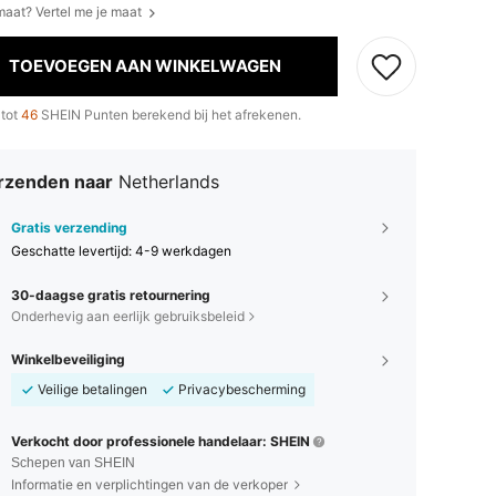
 maat? Vertel me je maat
TOEVOEGEN AAN WINKELWAGEN
 tot
46
SHEIN Punten berekend bij het afrekenen.
rzenden naar
Netherlands
Gratis verzending
Geschatte levertijd:
4-9 werkdagen
30-daagse gratis retournering
Onderhevig aan eerlijk gebruiksbeleid
Winkelbeveiliging
Veilige betalingen
Privacybescherming
Verkocht door professionele handelaar: SHEIN
Schepen van SHEIN
Informatie en verplichtingen van de verkoper