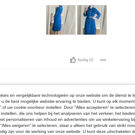
Nuttig (2)
bs, Heupen: 91 cm / 36 in, Taille: 70 cm / 28 in, Borstbeeld: 83 cm / 33 in, Kleur:
4 kg / 119 lbs
Heupen:
91 cm / 36 in
ies en vergelijkbare technologieën op onze website om de dienst te l
auw
Maat:
XS
u de best mogelijke website-ervaring te bieden. U kunt op elk moment 
" of uw cookie-voorkeur instellen. Door "Alles accepteren" te selecteren,
 instellen, die ons helpen bij het analyseren van het verkeer, het bied
n het personaliseren van inhoud en advertenties om uw winkelervaring bi
"Alles weigeren" te selecteren, staat u alleen het gebruik van strikt noo
odig zijn voor de werking van onze website. U kunt deze uitschakelen 