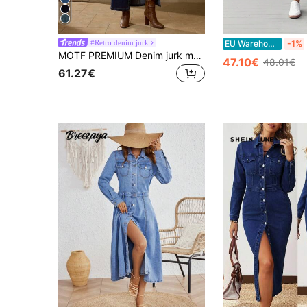
#Retro denim jurk
EU Warehouse
-1%
MOTF PREMIUM Denim jurk met knopen en schuine zakken
47.10€
48.01€
61.27€