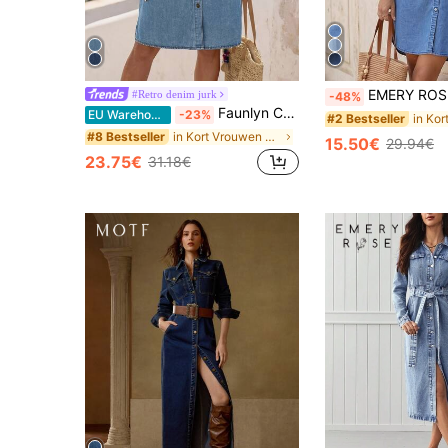
EMERY ROSE Damesjurk van recht model met manchetten aa
#Retro denim jurk
-48%
Faunlyn Casual damesjurk van gewassen denim met knoopsluiting en zakken aan de voorkant.
EU Warehouse
-23%
#2 Bestseller
in Kort Vrouwen Denim Jurken
#8 Bestseller
15.50€
29.94€
23.75€
31.18€