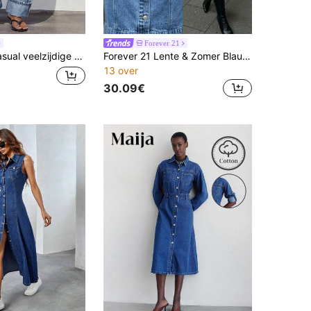
Forever 21
agelijkse denim jeans voor dames met zakken en knopen
Forever 21 Lente & Zomer Blauwe Gewassen Lange Mouwen/Valentijnsjurk/Getailleerd/Uitgaan/Western/Y2k/Kantoorkleding Dames/Vakantiejurk/Streetwear voor Dames/Outfit/Sexy Stijl/Van onder naar boven/Kraag/Basic/Casual/Cowgirl/Gala/Jaren 2000 Stijl/Streetwear/Date Night Outfits Dames/Werkjurken/Zomerjurken/Denim Minijurk
13 over
30.09€