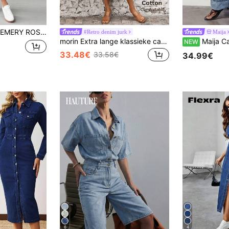
EMERY ROSE Klepzak Met riem Denim jurken
#Retro denim jurk
Maija
morin Extra lange klassieke casual denim jurk voor dames
Maija Casual veelzijdige d
NEW
33.48€
33.58€
34.99€
6
4