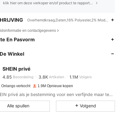
klik hier om deze verkoper en/of product te rapporteren.
HRIJVING
Overhemdkraag,Daten,16% Polyester,2% Modal,14% Viscose
eidsinformatie en contactgegevens
4.85
3.8K
1.1M
te En Pasvorm
De Winkel
4.85
3.8K
1.1M
SHEIN privé
4.85
3.8K
1.1M
Beoordeling
Artikelen
Volgers
s***e
betaalde
1 dag geleden
 Onlangs verkocht
1.9M Opnieuw kopen
4.85
3.8K
1.1M
Zie SHEIN privé als je bestemming voor een verfijnde maar tegelijkertijd ongedwongen stijl.
Alle spullen
Volgend
4.85
3.8K
1.1M
4.85
3.8K
1.1M