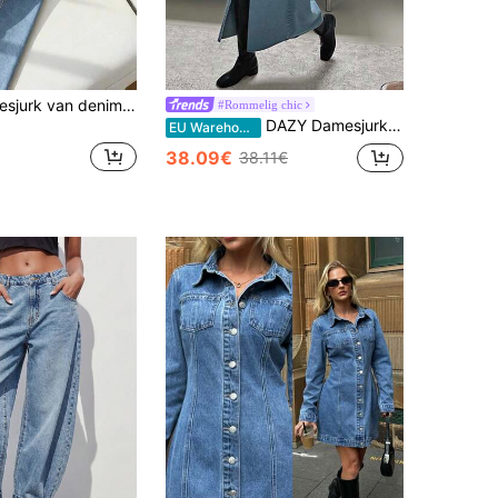
GlowEve Damesjurk van denim met knoopsluiting aan de voorkant, ideaal voor woon-werkverkeer.
#Rommelig chic
DAZY Damesjurk van losvallend denim met knoopsluiting aan de voorkant en verlaagde schouders, maxi-jurk voor de terug-naar-schoolperiode
EU Warehouse
38.09€
38.11€