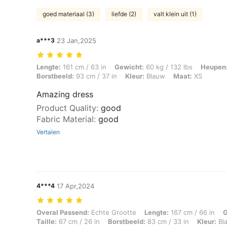
goed materiaal (3)
liefde (2)
valt klein uit (1)
a***3
23 Jan,2025
Lengte: 161 cm / 63 in, Gewicht: 60 kg / 132 lbs, Heupen: 88 cm / 35 
Lengte:
161 cm / 63 in
Gewicht:
60 kg / 132 lbs
Heupen
Borstbeeld:
93 cm / 37 in
Kleur:
Blauw
Maat:
XS
Amazing dress
Product Quality
:
good
Fabric Material
:
good
Vertalen
4***4
17 Apr,2024
Overal Passend: Echte Grootte, Lengte: 167 cm / 66 in, Gewicht: 62 kg
Overal Passend:
Echte Grootte
Lengte:
167 cm / 66 in
G
Taille:
67 cm / 26 in
Borstbeeld:
83 cm / 33 in
Kleur:
Bl