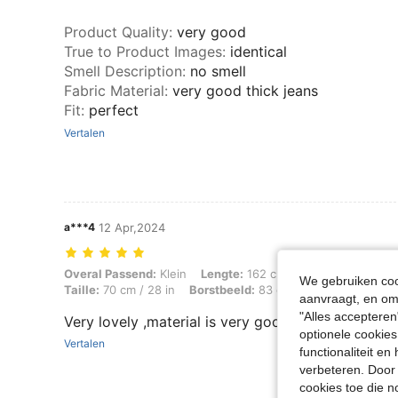
Product Quality
:
very good
True to Product Images
:
identical
Smell Description
:
no smell
Fabric Material
:
very good thick jeans
Fit
:
perfect
Vertalen
a***4
12 Apr,2024
Overal Passend: Klein, Lengte: 162 cm / 64 in, Gewicht: 54 kg / 119 l
Overal Passend:
Klein
Lengte:
162 cm / 64 in
Gewicht:
5
We gebruiken cook
Taille:
70 cm / 28 in
Borstbeeld:
83 cm / 33 in
Kleur:
Bl
aanvraagt, en om 
"Alles accepteren
Very lovely ,material is very good, runs small
optionele cookies
Vertalen
functionaliteit e
verbeteren. Door 
cookies toe die n