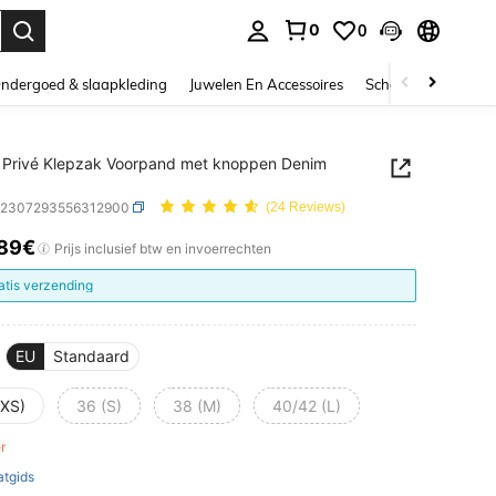
0
0
nden. Press Enter to select.
ndergoed & slaapkleding
Juwelen En Accessoires
Schoonheid & gezo
 Privé Klepzak Voorpand met knoppen Denim
z2307293556312900
(24 Reviews)
.89€
ICE AND AVAILABILITY
Prijs inclusief btw en invoerrechten
atis verzending
EU
Standaard
(XS)
36 (S)
38 (M)
40/42 (L)
er
tgids