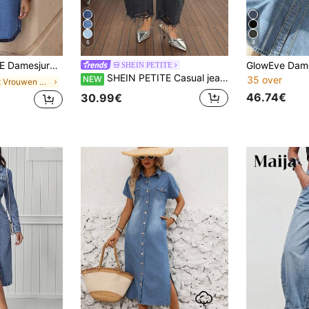
6
4
n de mouwen en enkele rij knopen, van spijkerstof.
SHEIN PETITE
SHEIN PETITE Casual jeans voor dames voor dagelijks gebruik met zak, knoop en distressed design
NEW
35 over
in Kort Vrouwen Denim Jurken
46.74€
30.99€