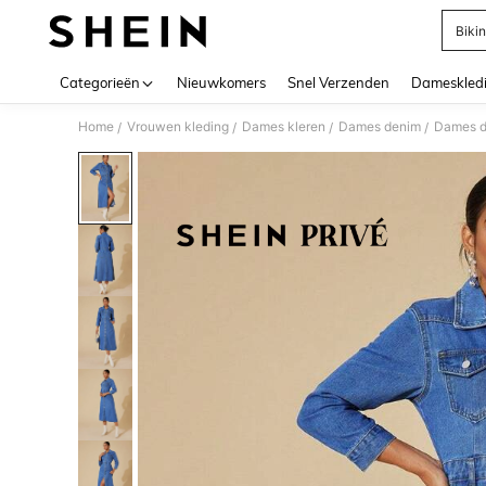
Bikin
Use up 
Categorieën
Nieuwkomers
Snel Verzenden
Dameskled
Home
Vrouwen kleding
Dames kleren
Dames denim
Dames d
/
/
/
/