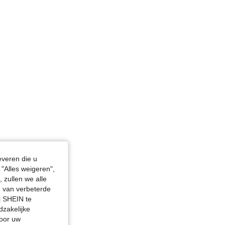
 Blauw, Maat: XS
everen die u
"Alles weigeren",
 zullen we alle
en van verbeterde
j SHEIN te
dzakelijke
door uw