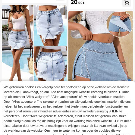
20
.99€
We gebruiken cookies en vergelijkbare technologieën op onze website om de dienst te
leveren die u aanvraagt, en om u de best mogelijke website-ervaring te bieden. U kunt
5
#Gescheurde denim
op elk moment "Alles weigeren", "Alles accepteren" of uw cookie-voorkeur instellen.
Breezaya Dames Den
Selenza
Door "Alles accepteren" te selecteren, zullen we alle optionele cookies instellen, die ons
EU Warehouse
im Minirok met Knoopsluiting, Zakk
helpen bij het analyseren van het verkeer, het bieden van verbeterde functionaliteit en
23
Selenza Dames Casu
EU Warehouse
.63€
en en Versleten Zoom
al Washed Side Slit Denim Rok Shor
het personaliseren van inhoud en advertenties om uw winkelervaring bij SHEIN te
19
.30€
ts
verbeteren. Door "Alles weigeren" te selecteren, staat u alleen het gebruik van strikt
noodzakelijke cookies toe die nodig zijn voor de werking van onze website. U kunt deze
uitschakelen door uw browserinstellingen te wijzigen, maar dit kan van invloed zijn op
de werking van de website. Om meer te weten te komen over de cookies die we