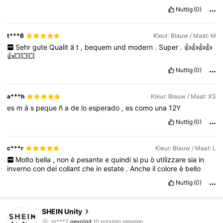
Nuttig
(0)
t***6
Kleur: Blauw / Maat: M
Sehr
gute
Qualit
ä
t
,
bequem
und
modern
.
Super
.
👍👍👍👍
👍💥💥💥
Nuttig
(0)
a***h
Kleur: Blauw / Maat: XS
es
m
á
s
peque
ñ
a
de
lo
esperado
,
es
como
una
12Y
Nuttig
(0)
c***r
Kleur: Blauw / Maat: L
Molto
bella
,
non
è
pesante
e
quindi
si
pu
ò
utilizzare
sia
in
inverno
con
dei
collant
che
in
estate
.
Anche
il
colore
è
bello
Nuttig
(0)
544K Volgers
4.81
SHEIN Unity
m***2
gevolgd
10 minuten geleden