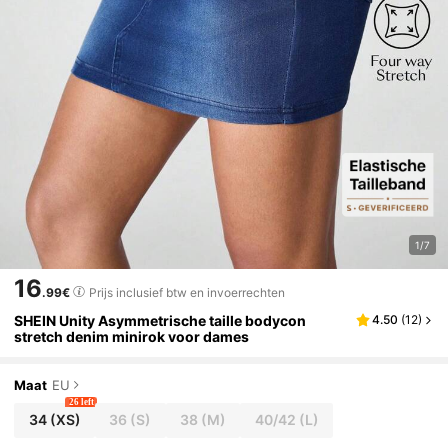
1/7
16
.99€
Prijs inclusief btw en invoerrechten
SHEIN Unity Asymmetrische taille bodycon
4.50
(
12
)
stretch denim minirok voor dames
Maat
EU
26 left
34
(XS)
36
(S)
38
(M)
40/42
(L)