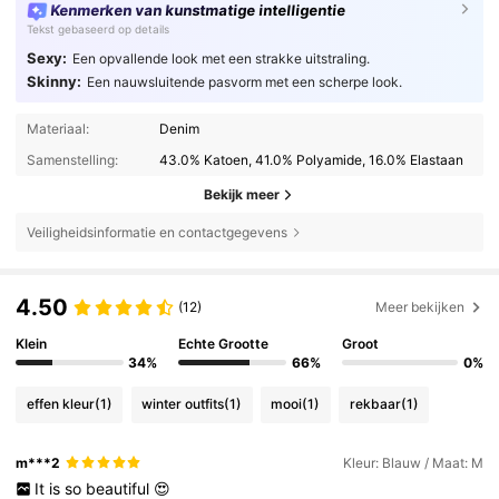
Kenmerken van kunstmatige intelligentie
Tekst gebaseerd op details
Sexy:
Een opvallende look met een strakke uitstraling.
Skinny:
Een nauwsluitende pasvorm met een scherpe look.
Materiaal:
Denim
Samenstelling:
43.0% Katoen, 41.0% Polyamide, 16.0% Elastaan
Bekijk meer
Veiligheidsinformatie en contactgegevens
4.50
(12)
Meer bekijken
Klein
Echte Grootte
Groot
34%
66%
0%
effen kleur
(1)
winter outfits
(1)
mooi
(1)
rekbaar
(1)
m***2
Kleur: Blauw / Maat: M
It
is
so
beautiful
😍