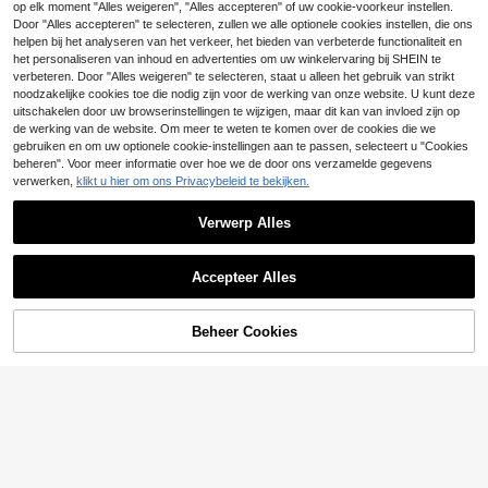
en
madeby BLANC
op elk moment "Alles weigeren", "Alles accepteren" of uw cookie-voorkeur instellen.
1 stuk Franse vintage rustieke wan
houten wandplank in de vorm van e
5
Madebyblanc Roze acryl strik hang
dplank - Natuurlijk houten wandrek
Door "Alles accepteren" te selecteren, zullen we alle optionele cookies instellen, die ons
.01€
1 over
en golfwolk, geschikt voor verschill
bordje 'Graag kloppen' – Kamerdeur
met decoratieve accenten, Scandi
8 over
helpen bij het analyseren van het verkeer, het bieden van verbeterde functionaliteit en
ende kamertypes, schattig decorati
41
decoratie, deurbordje met strik, deu
navisch wit woonaccessoire voor
.50€
-16%
49.81€
het personaliseren van inhoud en advertenties om uw winkelervaring bij SHEIN te
ef ontwerp, prachtige kamerdecorat
4
rhanger voor thuis, studentenkamer,
woonkamer, keuken en hal | Verwe
.76€
ie voor meisjes
verbeteren. Door "Alles weigeren" te selecteren, staat u alleen het gebruik van strikt
appartement, binnen- en buitenver
erde houtnerfstructuur | Stevige ho
noodzakelijke cookies toe die nodig zijn voor de werking van onze website. U kunt deze
anda, hotel, restaurant, dierenwinke
uten constructie, keukendecoratie
uitschakelen door uw browserinstellingen te wijzigen, maar dit kan van invloed zijn op
l, winkel, boetiek – Leuk cadeau vo
de werking van de website. Om meer te weten te komen over de cookies die we
or een housewarming
gebruiken en om uw optionele cookie-instellingen aan te passen, selecteert u "Cookies
beheren". Voor meer informatie over hoe we de door ons verzamelde gegevens
verwerken,
klikt u hier om ons Privacybeleid te bekijken.
Verwerp Alles
Toon vergelijkbare artikelen die op voorraad zijn
Zie alle
Accepteer Alles
OBOVAY 1 stuk houten wandplank i
Sorry, dit product is uitverkocht.
n boho-stijl met golfpatroon, te geb
3
.17€
ruiken voor het ophangen en tento
onstellen van kaarsen, decoraties e
Beheer Cookies
UITVERKOCHT
n woonaccessoires - perfect cadea
u voor Halloween en Kerstmis
Muroi Mono
Bespaar 0.02€
1st/2st Set Extra Grote Boheems Sti
Muroi Mono 1 stuk retro punkstijl sl
jl Golvende Houten Wandframe Set,
eutelhanger, kruishanger met kristal
15
3
5/3/1-delige Halloween-feestkostu
.16€
.98€
Regenboogboog & Landelijke Stijl
len, vintage punkstijl tashanger, vee
umset voor dames, thema COS-roll
3
Wandplank, Multifunctionele Buiten
lzijdige tas- en auto-accessoire, id
.35€
3.37€
enspeloutfit, inclusief gele gebreide
rek, Eenvoudige Installatie, Geschi
eaal cadeau voor jongeren.
muts, cartoonkarakterbril, zwarte h
kt Voor Alle Seizoenen, Houten Wa
andschoenen, kanten rok, schouder