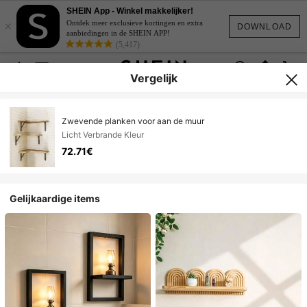
SHEIN App - Winkel makkelijker!
×
Ontdek meer exclusieve kortingen en extra
DOWNLOAD
aanbiedingen in de SHEIN APP!
(5,417)
Vergelijk
Zwevende planken voor aan de muur
Licht Verbrande Kleur
72.71€
Gelijkaardige items