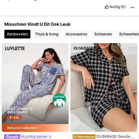
Nuttig
(0)
Misschien Vindt U Dit Ook Leuk
Aanbevelen
Thuis & living
Accessoires
Schoenen
Schoonhei
DUSKBASE Geruite pr
#Luchtig katoen
EU Warehouse