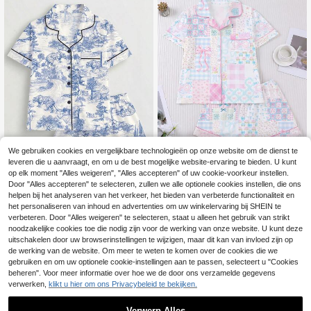
We gebruiken cookies en vergelijkbare technologieën op onze website om de dienst te
leveren die u aanvraagt, en om u de best mogelijke website-ervaring te bieden. U kunt
Bespaar 0.04€
op elk moment "Alles weigeren", "Alles accepteren" of uw cookie-voorkeur instellen.
2-delige pyjamaset voor dames, dit
Door "Alles accepteren" te selecteren, zullen we alle optionele cookies instellen, die ons
17
sy bloemenprint, loungewear voor d
helpen bij het analyseren van het verkeer, het bieden van verbeterde functionaliteit en
.69€
17.73€
2-delige damespyjam
EU Warehouse
ames, lente/zomer vakantieoutfit, s
18
het personaliseren van inhoud en advertenties om uw winkelervaring bij SHEIN te
aset met schilderkunstprint, lounge
.37€
et met top met korte mouwen en sh
wear voor dames, lente/zomer vaka
verbeteren. Door "Alles weigeren" te selecteren, staat u alleen het gebruik van strikt
orts
ntieoutfit, top met korte mouwen en
noodzakelijke cookies toe die nodig zijn voor de werking van onze website. U kunt deze
reverskraag en short, geschikt om b
uitschakelen door uw browserinstellingen te wijzigen, maar dit kan van invloed zijn op
uiten te dragen
de werking van de website. Om meer te weten te komen over de cookies die we
gebruiken en om uw optionele cookie-instellingen aan te passen, selecteert u "Cookies
beheren". Voor meer informatie over hoe we de door ons verzamelde gegevens
verwerken,
klikt u hier om ons Privacybeleid te bekijken.
Verwerp Alles