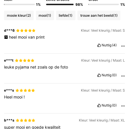
1%
98%
1%
3M Volgers
4.83
mooie kleur
(2)
mooi
(1)
liefde
(1)
trouw aan het beeld
(1)
d***6
Kleur: Veel kleurig / Maat: S
3M Volgers
4.83
heel
mooi
van
print
Nuttig
(4)
3M Volgers
4.83
e***t
Kleur: Veel kleurig / Maat: L
leuke
pyjama
net
zoals
op
de
foto
3M Volgers
4.83
Nuttig
(0)
3M Volgers
4.83
e***s
Kleur: Veel kleurig / Maat: S
Heel
mooi
!
Nuttig
(0)
b***s
Kleur: Veel kleurig / Maat: XL
super
mooi
en
goede
kwaliteit