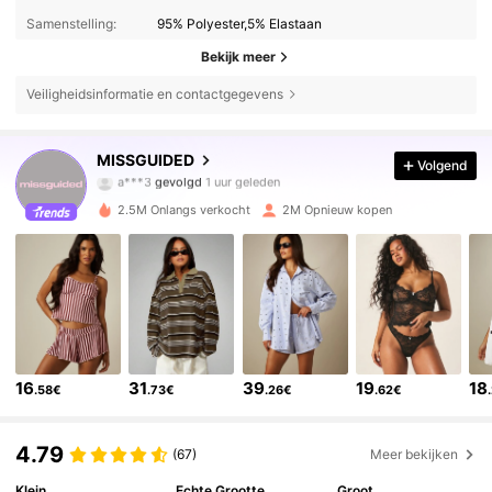
Samenstelling:
95% Polyester,5% Elastaan
Bekijk meer
Veiligheidsinformatie en contactgegevens
3M Volgers
4.83
MISSGUIDED
Volgend
a***3
gevolgd
1 uur geleden
t***0
is aan het browsen
3M Volgers
4.83
2.5M Onlangs verkocht
2M Opnieuw kopen
3M Volgers
4.83
3M Volgers
4.83
16
31
39
19
18
.58€
.73€
.26€
.62€
3M Volgers
4.83
4.79
(67)
Meer bekijken
3M Volgers
4.83
Klein
Echte Grootte
Groot