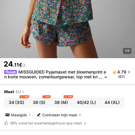
1/6
24
.11€
MISSGUIDED Pyjamaset met bloemenprint e
4.79
n korte mouwen, zomerloungewear, top met kn
(67)
oopjes, shorts, nachtkleding met roze biesdetai
ls, soepele, comfortabele nachtkleding
Maat
EU
15 left
7 left
11 left
34
(XS)
36
(S)
38
(M)
40/42
(L)
44
(XL)
Maatgids
Controleer mijn maat
98%
vond het waarheidsgetrouw qua maat