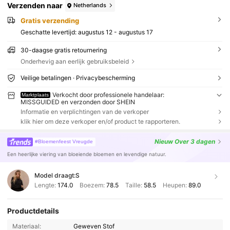
Verzenden naar
Netherlands
Gratis verzending
Geschatte levertijd:
augustus 12 - augustus 17
30-daagse gratis retournering
Onderhevig aan eerlijk gebruiksbeleid
Veilige betalingen · Privacybescherming
Verkocht door professionele handelaar:
Marktplaats
MISSGUIDED en verzonden door SHEIN
Informatie en verplichtingen van de verkoper
klik hier om deze verkoper en/of product te rapporteren.
Nieuw
Over 3 dagen
#Bloemenfeest Vreugde
Een heerlijke viering van bloeiende bloemen en levendige natuur.
Model draagt:
S
Lengte:
174.0
Boezem:
78.5
Taille:
58.5
Heupen:
89.0
Productdetails
Materiaal:
Geweven Stof