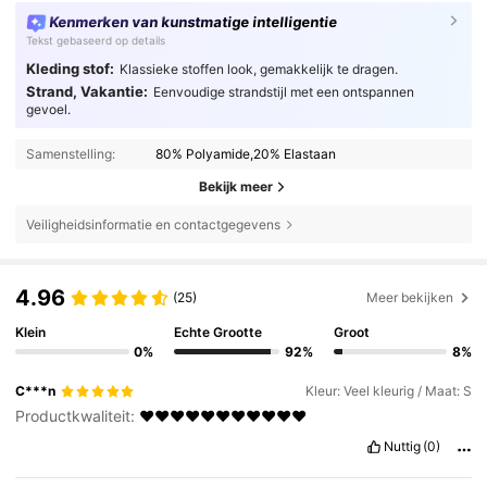
Kenmerken van kunstmatige intelligentie
Tekst gebaseerd op details
Kleding stof:
Klassieke stoffen look, gemakkelijk te dragen.
Strand, Vakantie:
Eenvoudige strandstijl met een ontspannen
gevoel.
Samenstelling:
80% Polyamide,20% Elastaan
Bekijk meer
Veiligheidsinformatie en contactgegevens
4.96
(25)
Meer bekijken
Klein
Echte Grootte
Groot
0%
92%
8%
C***n
Kleur: Veel kleurig / Maat: S
Productkwaliteit:
❤️❤️❤️❤️❤️❤️❤️❤️❤️❤️❤️
Nuttig
(0)