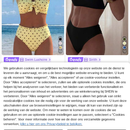
13
12
Swim Lushoire
Sirith
Swim Lushoire Lente/zomer mode p
Sirith Dames colorblock strandzwe
We gebruiken cookies en vergelijkbare technologieën op onze website om de dienst te
opulaire sexy dames bikini set met
mpakset voor vakantie
#4 Bestseller
in Geel Vrouwen Bikini Sets
14
.99€
leveren die u aanvraagt, en om u de best mogelijke website-ervaring te bieden. U kunt
polkadot print design vakantie influ
16
encer stijl strand
op elk moment "Alles weigeren", "Alles accepteren" of uw cookie-voorkeur instellen.
.49€
Door "Alles accepteren" te selecteren, zullen we alle optionele cookies instellen, die ons
helpen bij het analyseren van het verkeer, het bieden van verbeterde functionaliteit en
het personaliseren van inhoud en advertenties om uw winkelervaring bij SHEIN te
verbeteren. Door "Alles weigeren" te selecteren, staat u alleen het gebruik van strikt
noodzakelijke cookies toe die nodig zijn voor de werking van onze website. U kunt deze
uitschakelen door uw browserinstellingen te wijzigen, maar dit kan van invloed zijn op
de werking van de website. Om meer te weten te komen over de cookies die we
gebruiken en om uw optionele cookie-instellingen aan te passen, selecteert u "Cookies
beheren". Voor meer informatie over hoe we de door ons verzamelde gegevens
verwerken,
klikt u hier om ons Privacybeleid te bekijken.