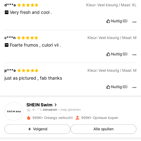
d***a
Kleur: Veel kleurig / Maat: XL
Very
fresh
and
cool
.
Nuttig
(0)
c***n
Kleur: Veel kleurig / Maat: M
Foarte
frumos
,
culori
vii
.
Nuttig
(0)
p***e
Kleur: Veel kleurig / Maat: M
just
as
pictured
,
fab
thanks
Nuttig
(0)
414K Volgers
4.88
SHEIN Swim
e***s
betaalde
1 dag geleden
p***9
gevolgd
30 minuten geleden
999K+ Onlangs verkocht
999K+ Opnieuw kopen
414K Volgers
4.88
Volgend
Alle spullen