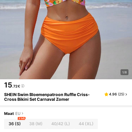
1/8
15
.72€
SHEIN Swim Bloemenpatroon Ruffle Criss-
4.96
(
25
)
Cross Bikini Set Carnaval Zomer
Maat
EU
4 left
36
(S)
38
(M)
40/42
(L)
44
(XL)