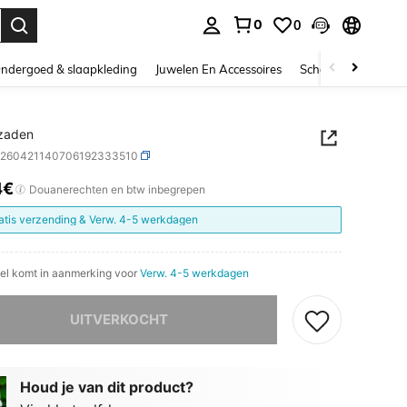
0
0
nden. Press Enter to select.
ndergoed & slaapkleding
Juwelen En Accessoires
Schoonheid & gezo
zaden
h260421140706192333510
4€
ICE AND AVAILABILITY
Douanerechten en btw inbegrepen
atis verzending & Verw. 4-5 werkdagen
ikel komt in aanmerking voor
Verw. 4-5 werkdagen
it product is uitverkocht.
UITVERKOCHT
Houd je van dit product?