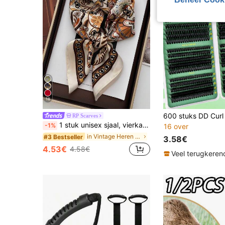
18
RP Scarves
1 stuk unisex sjaal, vierkante hoofdband, hoofddoek, omslagdoek, neksjaal, bandana
-1%
16 over
in Vintage Heren Sjaals & Sjaal Accessoires
#3 Bestseller
3.58€
4.53€
4.58€
Veel terugkeren