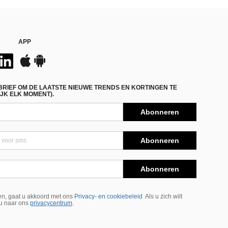
APP
BRIEF OM DE LAATSTE NIEUWE TRENDS EN KORTINGEN TE
JK ELK MOMENT).
Abonneren
Abonneren
Abonneren
n, gaat u akkoord met ons
Privacy- en cookiebeleid
Als u zich wilt
 u naar ons
privacycentrum
.