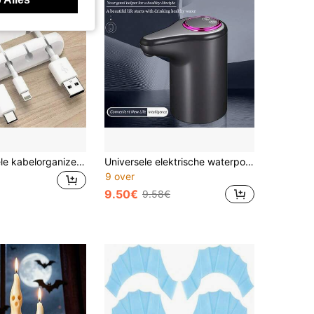
Multifunctionele kabelorganizer - Multifunctionele kabelclips voor bureau, auto en thuis (meerdere kleuren beschikbaar)
Universele elektrische waterpompdispenser met meerdere emmers - handige en hygiënische methode voor waterinname. USB-oplaadbaar, multifunctioneel, draagbare waterdispenser - automatische elektrische pomp, geschikt voor thuis, kantoor en buitengebruik
9 over
9.50€
9.58€