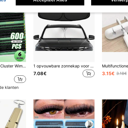
600 stuks DD Curl Cluster Wimperboek, zachte, pluizige, natuurlijke DIY kunstwimpers, beginnersvriendelijk, draagbaar, langhoudend, creëer Fox Eye, Cat Eye en podiummake-up, ideaal voor dagelijks gebruik, bruiloften, reizen, muziekfestivals en carnaval
1 opvouwbare zonnekap voor auto, zonnekap voor voorruit, blokkeert UV-stralen en houdt het interieur van de auto koel, universele verdikte zonnekap voor koeling van het auto-interieur, geschikt als cadeau voor vrienden, afstudeercadeau, cadeau voor terug naar school, kerstdecoratie, Valentijnsdagcadeau, cadeau voor ouders, Halloween, Thanksgiving, gepersonaliseerd cadeau, verjaardagscadeau, nieuwjaarscadeau
7.08€
3.15€
3.18€
de klanten