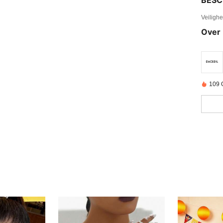
BESC
Veiligh
Over 
109 