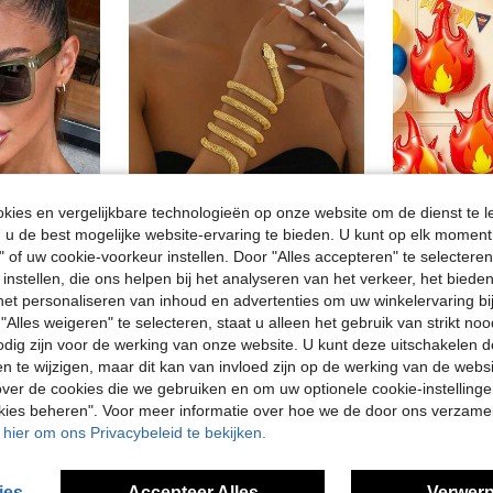
ies en vergelijkbare technologieën op onze website om de dienst te l
u de best mogelijke website-ervaring te bieden. U kunt op elk moment 
" of uw cookie-voorkeur instellen. Door "Alles accepteren" te selecteren,
O
Tavin
Cartoo
 instellen, die ons helpen bij het analyseren van het verkeer, het bied
1 paar oversized vierkante klassieke casual zonnebrillen voor dames, geschikt voor dagelijks gebruik, vakantie, reizen, sportstijl, autorijden, vakantieoutfit, strand, elektronisch muziekfestival, uitstapjes, zomeraccessoire, familiereis, golf, wandelen
1pc Trendy Verstelbare Nep Slang Armband met Strass
n het personaliseren van inhoud en advertenties om uw winkelervaring bi
24 over
33 over
"Alles weigeren" te selecteren, staat u alleen het gebruik van strikt noo
7.18€
4.88€
odig zijn voor de werking van onze website. U kunt deze uitschakelen 
en te wijzigen, maar dit kan van invloed zijn op de werking van de web
Laag retou
ver de cookies die we gebruiken en om uw optionele cookie-instellinge
okies beheren". Voor meer informatie over hoe we de door ons verzam
u hier om ons Privacybeleid te bekijken.
ies
Accepteer Alles
Verwerp