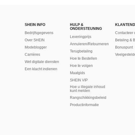
SHEIN INFO
HULP &
KLANTEND
ONDERSTEUNING
Bedrijfsgegevens
Contacteer 
Leveringprijs
Over SHEIN
Betaling & 
Annuleren/Retourneren
Modeblogger
Bonuspunt
Terugbetaling
Carrières
Veelgesteld
Hoe te Bestellen
Wet digitale diensten
Hoe te volgen
Een klacht indienen
Maatgids
SHEIN VIP
Hoe u illegale inhoud
kunt melden
Rangschikkingsbeleid
​Productinformatie