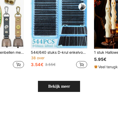
Set van 2 luide berenbellen met fluitje, berenbel met magnetische geluidsdemper, noodfluitje voor wandelen, kamperen, vissen, varen en klimmen.
544/640 stuks D-krul enkelvoudige synthetische wimpers, grote capaciteit voor dikke, pluizige, natuurlijke oogmake-up, geschikt voor thuis DIY, beginners en make-upartiesten, zacht en lang houdend, eerste keuze voor fox eye en cat eye looks
38 over
5.95€
3.54€
3.55€
Veel terug
Bekijk meer