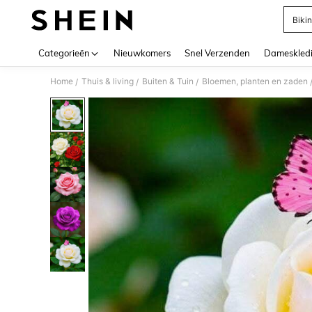
Bikin
Use up 
Categorieën
Nieuwkomers
Snel Verzenden
Dameskled
Home
Thuis & living
Buiten & Tuin
Bloemen, planten en zaden
/
/
/