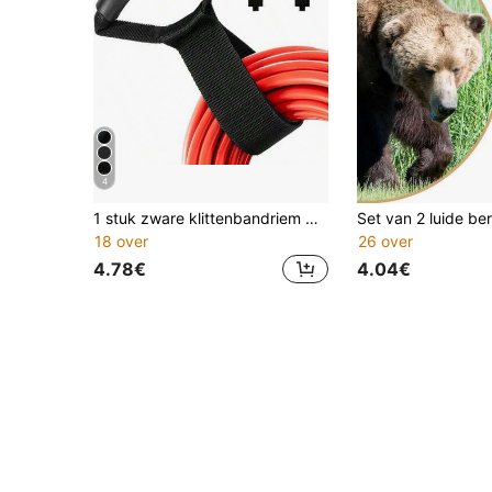
4
1 stuk zware klittenbandriem met handvat, geschikt voor tuinslang, verlengsnoer, kabel, garage, boot en diverse accessoires
18 over
26 over
4.78€
4.04€