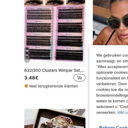
We gebruiken cook
aanvraagt, en om 
4
"Alles accepteren
632/300 Clusters Wimper Set, Gemengde 30D 40D 50D 60D 80D 100D 0.07mm Synthetische Nerts Wimpers 10-18mm, Herbruikbare Natuurlijke 3D Russische Wimpers, Geschikt Voor Beginners Thuis DIY
REVENDIN
optionele cookies
3.48€
functionaliteit e
5.23€
5.24€
verbeteren. Door 
Veel terugkerende klanten
cookies toe die n
browserinstelling
weten te komen o
selecteert u "Co
verwerken,
klikt 
Beheer Cook