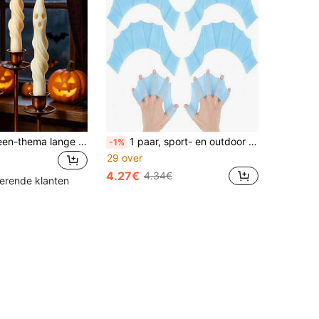
1 stuk Halloween-thema lange geurkaars in spookvorm, creatieve mummie-ontwerpkaars, Halloween-feestdecoratie sfeerkers, Trick or Treat-cadeaukaars
1 paar, sport- en outdoor zwembenodigdheden, zwemhandpeddels, zwemvinnen in kikkerpootvorm, unisex, comfortabele siliconen zwemhandpeddels, gemakkelijk mee te nemen, geschikt voor zwemmers, mannen, vrouwen, tieners, dagelijks gebruik
-1%
29 over
4.27€
4.34€
kerende klanten