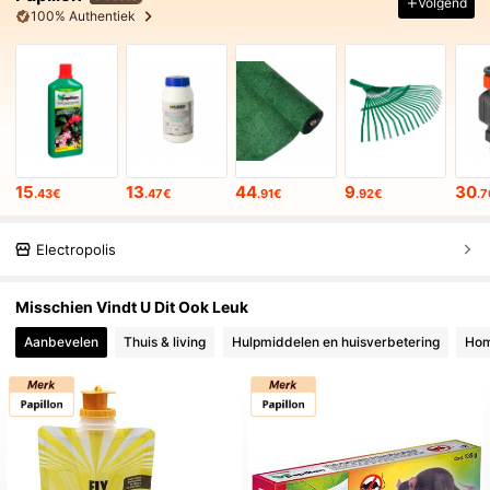
Volgend
100% Authentiek
15
13
44
9
30
.43€
.47€
.91€
.92€
.
Electropolis
Misschien Vindt U Dit Ook Leuk
Aanbevelen
Thuis & living
Hulpmiddelen en huisverbetering
Hom