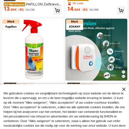
he insectenverdelger
14 over
PAPILLON Zelfkleven
EU Warehouse
13
14
de Muizenval 19x28 cm. 2 Stuks, 0,
.99€
-5%
14.73€
.68€
-6%
15.78€
Multicolor, Extra Groot
Papillon
SOKANY
Papillon Duiven- en v
SOKANY 2/4/6/8 stuks ultrasone on
EU Warehouse
We gebruiken cookies en vergelijkbare technologieën op onze website om de dienst te
18
ogelafweermiddel (750 ml) vogelaf
gediertebestrijder, nieuwste slimme
17 over
.77€
-6%
20.18€
leveren die u aanvraagt, en om u de best mogelijke website-ervaring te bieden. U kunt
weermiddel/verschrikker, vogelafw
insectenverjager met variabele freq
8
.11€
eermiddel, vogelverschrikker voor r
uentie (2026), ABS-behuizing, fysie
op elk moment "Alles weigeren", "Alles accepteren" of uw cookie-voorkeur instellen.
amen, daken, etc.
ke ongediertebestrijding, stil en gel
Door "Alles accepteren" te selecteren, zullen we alle optionele cookies instellen, die ons
uidsarm, ultrasone slimme insecten
helpen bij het analyseren van het verkeer, het bieden van verbeterde functionaliteit en
verjager met variabele frequentie, s
het personaliseren van inhoud en advertenties om uw winkelervaring bij SHEIN te
tille fysieke ongediertebestrijding te
verbeteren. Door "Alles weigeren" te selecteren, staat u alleen het gebruik van strikt
gen muggen/muizen/kakkerlakken
noodzakelijke cookies toe die nodig zijn voor de werking van onze website. U kunt deze
voor thuis, keuken, kantoor, hotel,