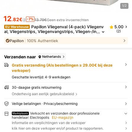
1/2
12
.82€
-7%
13.79€
Geen extra invoerrechten
Papillon Vliegenval (4-pack) Vliegenv
5.00
EU Warehouse
al, Vliegenstrips, Vliegenvangstrips, Vliegen-/in
(2)
sectenlijmstrips
Papillon
100% Authentiek
Verzenden naar
Netherlands
Gratis verzending (Als bestellingen ≥ 29.00€ bij deze
verkoper)
Geschatte levertijd:
4-9 werkdagen
30-daagse gratis retournering
Onderhevig aan eerlijk gebruiksbeleid
Veilige betalingen · Privacybescherming
Verkocht en verzonden door professionele
Marktplaats
handelaar: Electropolis
EU-magazijn
Informatie en verplichtingen van de verkoper
klik hier om deze verkoper en/of product te rapporteren.