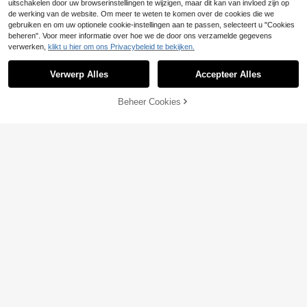
uitschakelen door uw browserinstellingen te wijzigen, maar dit kan van invloed zijn op
magazijn, effectieve bestrijding van
ongedierte binnenshuis, afweermid
de werking van de website. Om meer te weten te komen over de cookies die we
del tegen muggen en knaagdieren.
gebruiken en om uw optionele cookie-instellingen aan te passen, selecteert u "Cookies
Effectiever gedurende een bepaald
beheren". Voor meer informatie over hoe we de door ons verzamelde gegevens
e periode.
verwerken,
klikt u hier om ons Privacybeleid te bekijken.
Verwerp Alles
Accepteer Alles
TOEVOEGEN AAN
Ultrasone ongediertebestrijder | Du
Beheer Cookies
SHOP NU
bbele frequentietechnologie, diervri
24 over
WINKELWAGEN
Papillon
endelijke ongediertebestrijding voor
10
.22€
Papillon Zelfklevende
EU Warehouse
binnen in huis/keuken/garage/mag
voedselmottenval (2-pack), voorra
azijn, houdt muizen, kakkerlakken,
5 over
admottenval, keukenmottenval, vo
vliegen en muggen op afstand
13
.87€
-6%
14.91€
edselmottenval