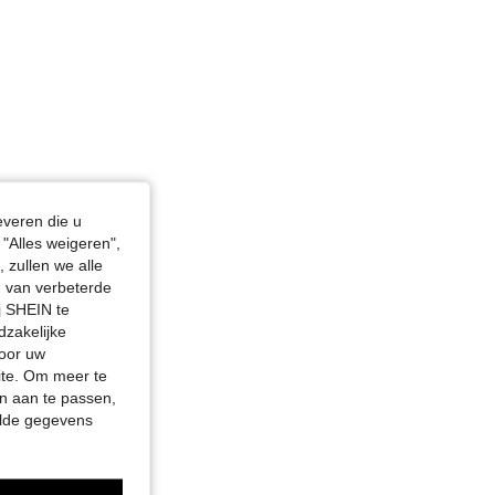
everen die u
"Alles weigeren",
 zullen we alle
en van verbeterde
j SHEIN te
dzakelijke
door uw
site. Om meer te
n aan te passen,
elde gegevens