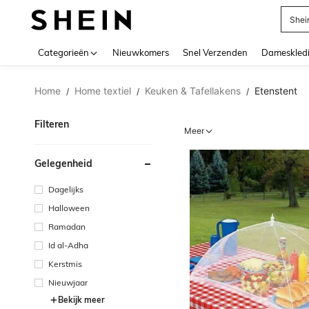
Shei
Use up 
Categorieën
Nieuwkomers
Snel Verzenden
Dameskled
Home
Home textiel
Keuken & Tafellakens
Etenstent
/
/
/
Filteren
Meer
Gelegenheid
Dagelijks
Halloween
Ramadan
Id al-Adha
Kerstmis
Nieuwjaar
Bekijk meer