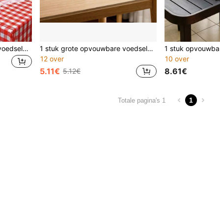
1 stuk grote opvouwbare voedselafdekking, vliegwerend, geschikt voor keuken, kamperen, feestvoedselbescherming
1 stuk grote opvouwbare voedselhoes, vliegbestendige keuken- en kampeerhoes van gaas, voedselbeschermhoes, huishoudelijke groentehoes, tafelhoes, opvouwbare groentehoes, zonweringhoes, huishoudelijke tafelvoedselhoes, vliegbestendig gaas
12 over
10 over
5.11€
8.61€
5.12€
1
Totale pagina's 1