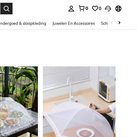
0
0
nden. Press Enter to select.
ndergoed & slaapkleding
Juwelen En Accessoires
Schoonheid & gezo