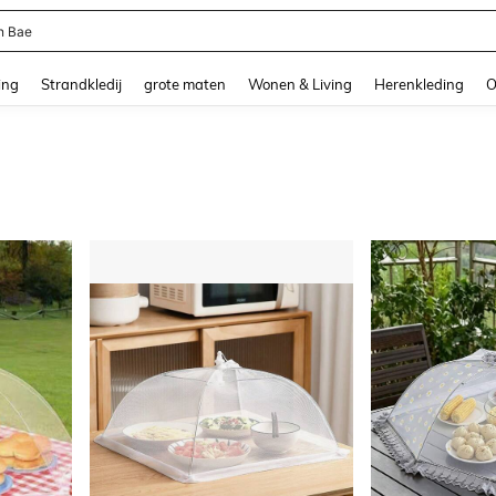
n Bae
and down arrow keys to navigate search Recente zoekopdracht and Zoeken en Vi
ing
Strandkledij
grote maten
Wonen & Living
Herenkleding
O