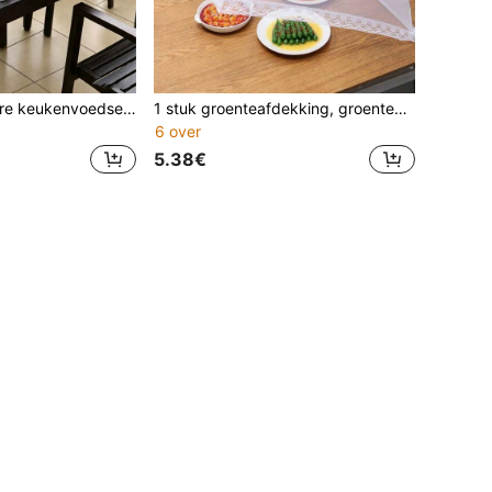
1 stuk opvouwbare keukenvoedselafdekker - opvouwbare ademende tafelafdekker geschikt voor thuisgebruik, bedrukt gaasontwerp, perfect voor buitenfeesten, picknicks, barbecues en kamperen, keukenopbergaccessoire
1 stuk groenteafdekking, groenteafdekking van gaas, opvouwbare tafelafdekking voor eten, stofvrije kom en groentebeschermer voor thuis en buitenshuis
6 over
5.38€