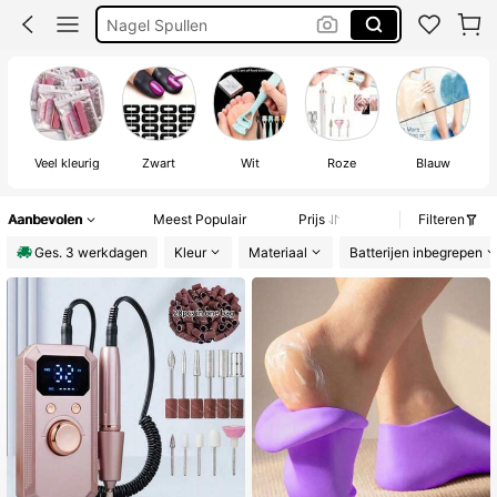
Nagels Spullen
Nail Tech Supplie
Elektrische Nagelvijl
Veel kleurig
Zwart
Wit
Roze
Blauw
Aanbevolen
Meest Populair
Prijs
Filteren
Ges. 3 werkdagen
Kleur
Materiaal
Batterijen inbegrepen