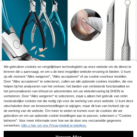
Gebarsten Nagels Trimmen, Ideaal
voor Dagelijkse Lichaamsverzorgin
g, Handverzorging en Reinigingsger
eedschap, Essentiële Benodigdhed
en voor Thuis en Reizen - Compact
e en Draagbare Nagelbenodigdhed
en, Kan Worden Gebruikt na Terugk
eer naar School en als Vaderdagca
deau. Zomerse Speciale Aanbiedin
g Nagelverzorgingsproducten, Nag
elriemduwer.
1 stuk roestvrijstalen multifunctione
We gebruiken cookies en vergelijkbare technologieën op onze website om de dienst te
le dode huidverwijderaar en nagelk
27 over
leveren die u aanvraagt, en om u de best mogelijke website-ervaring te bieden. U kunt
nipper, draagbaar manicuregereeds
2
op elk moment "Alles weigeren", "Alles accepteren" of uw cookie-voorkeur instellen.
.97€
chap
Door "Alles accepteren" te selecteren, zullen we alle optionele cookies instellen, die ons
9
andere verkopers
helpen bij het analyseren van het verkeer, het bieden van verbeterde functionaliteit en
Professionele nagelknipper, roestvri
het personaliseren van inhoud en advertenties om uw winkelervaring bij SHEIN te
4
jstalen nagelknipper, nagelverzorgi
verbeteren. Door "Alles weigeren" te selecteren, staat u alleen het gebruik van strikt
.18€
ngstool voor ingegroeide teennagel
noodzakelijke cookies toe die nodig zijn voor de werking van onze website. U kunt deze
s
uitschakelen door uw browserinstellingen te wijzigen, maar dit kan van invloed zijn op
de werking van de website. Om meer te weten te komen over de cookies die we
gebruiken en om uw optionele cookie-instellingen aan te passen, selecteert u "Cookies
beheren". Voor meer informatie over hoe we de door ons verzamelde gegevens
verwerken,
klikt u hier om ons Privacybeleid te bekijken.