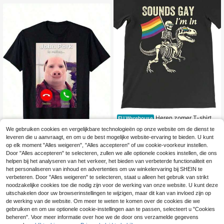
Heren zomer T-shirts,
EU Warehouse
5
"Sounds Gay I" vlag T-shirt, grappi
.99€
We gebruiken cookies en vergelijkbare technologieën op onze website om de dienst te
g, comfortabel, casual, ademend ka
leveren die u aanvraagt, en om u de best mogelijke website-ervaring te bieden. U kunt
toenen T-shirt met korte mouwen e
n grafische print, 180 g katoenen T-
op elk moment "Alles weigeren", "Alles accepteren" of uw cookie-voorkeur instellen.
shirt, heren T-shirt, Camiseta Homb
1 stuk, grappig John P
Door "Alles accepteren" te selecteren, zullen we alle optionele cookies instellen, die ons
EU Warehouse
re.
ork T-shirt, casual katoenen T-shirt
#2 Bestseller
in Beeldverhaal Heren T-shirts
helpen bij het analyseren van het verkeer, het bieden van verbeterde functionaliteit en
voor heren – ideaal voor werk, vrije
5
het personaliseren van inhoud en advertenties om uw winkelervaring bij SHEIN te
.99€
-14%
7.00€
tijd of weekenduitjes, voor de zome
verbeteren. Door "Alles weigeren" te selecteren, staat u alleen het gebruik van strikt
r.
noodzakelijke cookies toe die nodig zijn voor de werking van onze website. U kunt deze
uitschakelen door uw browserinstellingen te wijzigen, maar dit kan van invloed zijn op
de werking van de website. Om meer te weten te komen over de cookies die we
gebruiken en om uw optionele cookie-instellingen aan te passen, selecteert u "Cookies
beheren". Voor meer informatie over hoe we de door ons verzamelde gegevens