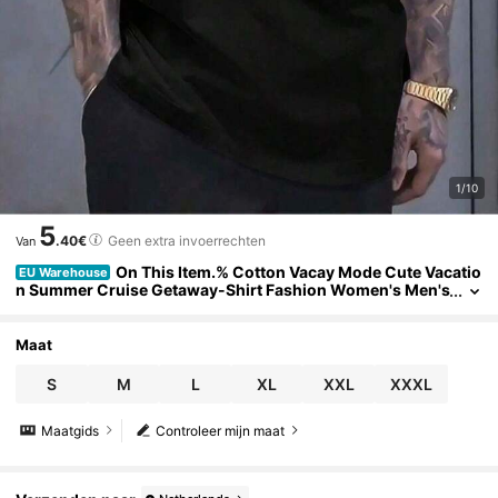
1/10
5
.40€
Geen extra invoerrechten
Van
On This Item.% Cotton Vacay Mode Cute Vacatio
EU Warehouse
n Summer Cruise Getaway-Shirt Fashion Women's Men's
Graphic Tee Causal TopsHot item
Maat
S
M
L
XL
XXL
XXXL
Maatgids
Controleer mijn maat