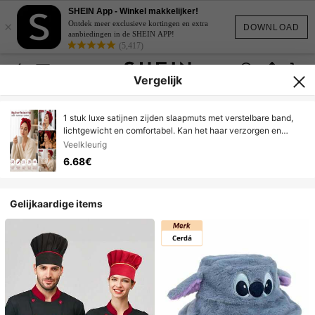
SHEIN App - Winkel makkelijker!
×
Ontdek meer exclusieve kortingen en extra
DOWNLOAD
aanbiedingen in de SHEIN APP!
(5,417)
Vergelijk
1 stuk luxe satijnen zijden slaapmuts met verstelbare band,
lichtgewicht en comfortabel. Kan het haar verzorgen en
beschermen tijdens het douchen, perfect voor krullend,
Veelkleurig
gevlochten en lang haar. Dit modieuze en comfortabele
6.68€
nachtelijke haarverzorgingsproduct houdt het haar de hele
nacht gezond. Perfect cadeau voor de feestdagen.
Gelijkaardige items