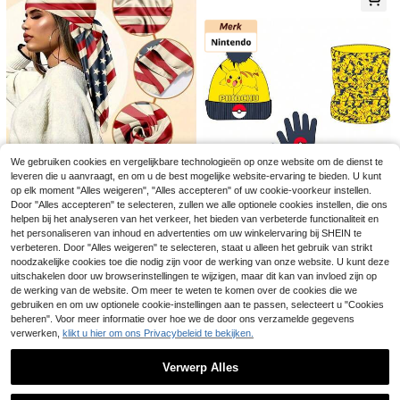
ek en gezicht, langdurige koeling e
n zonbescherming voor strand, spo
rt & buitenactiviteiten, fietsmuts, zo
nnehoed, fitness strandzonbescher
mingssjaal. Grote maat 65*33cm.
Nieuwe grappige en praktische unis
ex zonneklep in de vorm van een h
9 over
andpalm - Gele creatieve zonnekle
5
.99€
-1%
6.08€
p in de vorm van een handpalm, ho
We gebruiken cookies en vergelijkbare technologieën op onze website om de dienst te
ofdband met UV-bescherming, vers
Hoofddoek van satijn met Amerika
leveren die u aanvraagt, en om u de best mogelijke website-ervaring te bieden. U kunt
telbare maat, modieus en leuk, gesc
anse vlagprint, patriottische hoofdb
1 over
op elk moment "Alles weigeren", "Alles accepteren" of uw cookie-voorkeur instellen.
hikt voor strand, buitenactiviteiten
and voor 4 juli (Onafhankelijkheids
Haarnetten 50 stuks, 20 inch onzic
6
Door "Alles accepteren" te selecteren, zullen we alle optionele cookies instellen, die ons
.68€
en dagelijks gebruik, kan ook cade
dag), zachte, zijdeachtige, golvend
htbare elastische haarnetten voor v
6 over
helpen bij het analyseren van het verkeer, het bieden van verbeterde functionaliteit en
Nintendo
au worden gegeven.
e hoofddoek, ademende elastische
rouwen – lichtgewicht mesh haarne
4
het personaliseren van inhoud en advertenties om uw winkelervaring bij SHEIN te
hoofdband, modieus hiphop-haara
Nintendo hoed, nekw
.28€
EU Warehouse
t voor voedselbereiding, koken, ball
verbeteren. Door "Alles weigeren" te selecteren, staat u alleen het gebruik van strikt
32
ccessoire, comfortabele hoofddoek
armer en handschoenen set
etdans & salongebruik; ademend en
.81€
noodzakelijke cookies toe die nodig zijn voor de werking van onze website. U kunt deze
voor dagelijks gebruik, unisex mod
veilige pasvorm,
eaccessoire voor Onafhankelijkhei
uitschakelen door uw browserinstellingen te wijzigen, maar dit kan van invloed zijn op
dsdag, casual hoofddeksel voor bui
de werking van de website. Om meer te weten te komen over de cookies die we
ten.
gebruiken en om uw optionele cookie-instellingen aan te passen, selecteert u "Cookies
beheren". Voor meer informatie over hoe we de door ons verzamelde gegevens
verwerken,
klikt u hier om ons Privacybeleid te bekijken.
Verwerp Alles
1 stuk dames zomer opvouwbare z
Toon vergelijkbare artikelen die op voorraad zijn
Zie alle