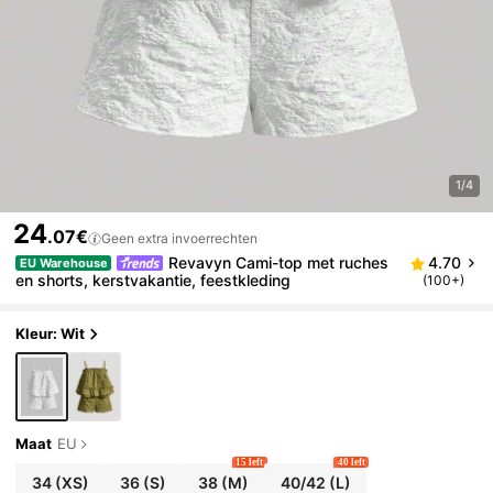
1/4
24
.07€
Geen extra invoerrechten
Revavyn Cami-top met ruches
4.70
EU Warehouse
en shorts, kerstvakantie, feestkleding
(100+)
Kleur: Wit
Maat
EU
15 left
40 left
34
(XS)
36
(S)
38
(M)
40/42
(L)