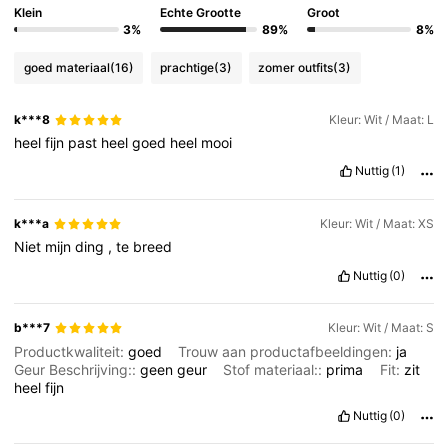
Klein
Echte Grootte
Groot
3%
89%
8%
goed materiaal
(16)
prachtige
(3)
zomer outfits
(3)
k***8
Kleur: Wit / Maat: L
heel
fijn
past
heel
goed
heel
mooi
Nuttig
(1)
k***a
Kleur: Wit / Maat: XS
Niet
mijn
ding
,
te
breed
Nuttig
(0)
b***7
Kleur: Wit / Maat: S
Productkwaliteit:
goed
Trouw aan productafbeeldingen:
ja
Geur Beschrijving::
geen
geur
Stof materiaal::
prima
Fit:
zit
heel
fijn
Nuttig
(0)