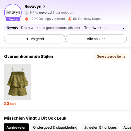
Revavyn
j***o
gevolgd
6 uur geleden
R***R
is aan het browsen
120K Onlangs verkocht
9K Opnieuw kopen
49K Volgers
4.65
Deze winkel is geselecteerd als een
「Trendwinkel」
49K Volgers
4.65
Volgend
Alle spullen
Overeenkomende Stijlen
Gerelateerde items
49K Volgers
4.65
49K Volgers
4.65
49K Volgers
4.65
23
.00€
49K Volgers
4.65
Misschien Vindt U Dit Ook Leuk
Aanbevelen
Ondergoed & slaapkleding
Juwelen & horloges
Acce