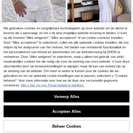
We gebruiken cookies en vergelijkbare technologieën op onze website om de dienst te
leveren die u aanvraagt, en om u de best mogelijke website-ervaring te bieden. U kunt
op elk moment "Alles weigeren", "Alles accepteren" of uw cookie-voorkeur instellen.
#Concertoutfits
leahseptember
Door "Alles accepteren" te selecteren, zullen we alle optionele cookies instellen, die ons
helpen bij het analyseren van het verkeer, het bieden van verbeterde functionaliteit en
Aloruh Damesset best
leahseptember A
EU Warehouse
EU Warehouse
NEW
aande uit een effen witte haltertop
brikoos dames camisole top en dam
het personaliseren van inhoud en advertenties om uw winkelervaring bij SHEIN te
24
23
.99€
.49€
en een lange broek (2-delig), lente/
es lange midi rok set
verbeteren. Door "Alles weigeren" te selecteren, staat u alleen het gebruik van strikt
zomer
noodzakelijke cookies toe die nodig zijn voor de werking van onze website. U kunt deze
uitschakelen door uw browserinstellingen te wijzigen, maar dit kan van invloed zijn op
de werking van de website. Om meer te weten te komen over de cookies die we
gebruiken en om uw optionele cookie-instellingen aan te passen, selecteert u "Cookies
beheren". Voor meer informatie over hoe we de door ons verzamelde gegevens
verwerken,
klikt u hier om ons Privacybeleid te bekijken.
Verwerp Alles
Accepteer Alles
TOEVOEGEN AAN
Beheer Cookies
SHOP NU
WINKELWAGEN