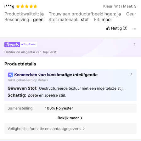
i***g
Kleur: Wit / Maat: S
Productkwaliteit:
ja
Trouw aan productafbeeldingen:
ja
Geur
Beschrijving::
geen
Stof materiaal::
stof
Fit:
mooi
Nuttig
(0)
#TopTiers
Ontdek de elegantie van TopTiers!
Productdetails
Kenmerken van kunstmatige intelligentie
Tekst gebaseerd op details
Geweven Stof:
Gestructureerde textuur met een moeiteloze stijl.
Schattig:
Zoete en speelse stijl.
Samenstelling:
100% Polyester
Bekijk meer
Veiligheidsinformatie en contactgegevens
49K Volgers
4.65