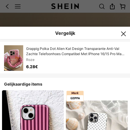
Vergelijk
Grappig Polka Dot Alien Kat Design Transparante Anti-Val
Zachte Telefoonhoes Compatibel Met IPhone 16/15 Pro Max,
Unieke Esthetiek Voor IPhone 14/13/12 Pro
Roze
6.28€
Gelijkaardige items