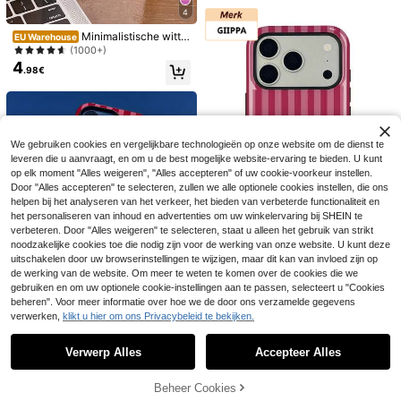
et iPhone 17 16 15 14 13 12 11 Pro
4
Max
Minimalistische witte
EU Warehouse
en blauwe gestreepte telefoonhoes
(1000+)
jes met verticaal streepjespatroon.
4
.98€
1 stuk minimalistische, artistieke, kl
eurrijke, gestreepte, glanzende 2-i
n-1 harde telefoonhoes, compatibel
met Samsung 11/12/13/14/15/16/17
7
Pro Max. Een perfect cadeau voor
Star Collection Bedrukte Transpara
een lente- of verjaardagsfeest.
We gebruiken cookies en vergelijkbare technologieën op onze website om de dienst te
3
nte Telefoonhoes, Compatibel Met I
Luxe patchwork telefoonhoesje met
.88€
leveren die u aanvraagt, en om u de best mogelijke website-ervaring te bieden. U kunt
Phone 13/11/17/17 Pro/16/14/15/15
5
luipaardprint, golvende adelaarskla
.58€
Pro/15 Plus/15 Pro Max/11 Pro/12 Pr
op elk moment "Alles weigeren", "Alles accepteren" of uw cookie-voorkeur instellen.
uw en tijgerstrepen, compatibel met
o/13 Pro/14 Pro/12 Pro Max/13 Pro
Door "Alles accepteren" te selecteren, zullen we alle optionele cookies instellen, die ons
iPhone 17 Pro Max, 17 Pro, 17 Air, 1
Max/14 Pro Max/14 Plus/17 Pro Ma
7, 12, 13, 14, 15, 16 Pro Max, 14 Plu
helpen bij het analyseren van het verkeer, het bieden van verbeterde functionaliteit en
x/17 Air/16 Pro/16 Plus/16 Pro Max/1
s, 15 Plus, 16 Plus, 11, 17, 16, 15, 14,
het personaliseren van inhoud en advertenties om uw winkelervaring bij SHEIN te
7 Pro Max, Compatibel Met Samsun
13, 12. Glanzende beschermhoes, i
verbeteren. Door "Alles weigeren" te selecteren, staat u alleen het gebruik van strikt
g Galaxy/A54/A14/A12/A13/A15/A3
deaal als verjaardagscadeau voor d
noodzakelijke cookies toe die nodig zijn voor de werking van onze website. U kunt deze
2/A33/A24/A52S/S20/S21/S22/S2
6
5
e lente.
uitschakelen door uw browserinstellingen te wijzigen, maar dit kan van invloed zijn op
3/S24/S23 Plus/S24 Ultra/S25/A1
Bespaar 0.30€
5/A33/A23
GIIPPAFARM
de werking van de website. Om meer te weten te komen over de cookies die we
gebruiken en om uw optionele cookie-instellingen aan te passen, selecteert u "Cookies
GIIPPA 1 stuk roze en bordeauxrod
GIIPPAFARM
5
beheren". Voor meer informatie over hoe we de door ons verzamelde gegevens
e gestreepte telefoonhoes voor de
.28€
Roze, modieuze, schokbestendige,
17 Pro Max, geschikt voor iPhone 1
verwerken,
klikt u hier om ons Privacybeleid te bekijken.
Toon vergelijkbare artikelen die op voorraad zijn
Zie alle
4
gestreepte telefoonhoes met rode s
6 Pro Max, 15 Pro Max, 14 Pro Max,
.78€
-5%
5.08€
trepenprint, geschikt voor iPhone 1
stijlvolle en interessante Koreaanse
7 Pro Max, 16 Pro Max, 15 Pro Max
Verwerp Alles
Accepteer Alles
telefoonhoes, compatibel met 11/1
Sorry, dit product is uitverkocht.
en 14 Pro Max. Deze stijlvolle en in
2/13/14/15/16 Pro Max Plus, elegan
teressante Koreaanse telefoonhoes
t ontwerp voor zowel mannen als v
14
Beheer Cookies
is compatibel met iPhone 11/12/13/
UITVERKOCHT
rouwen, ideaal cadeau voor Kerstm