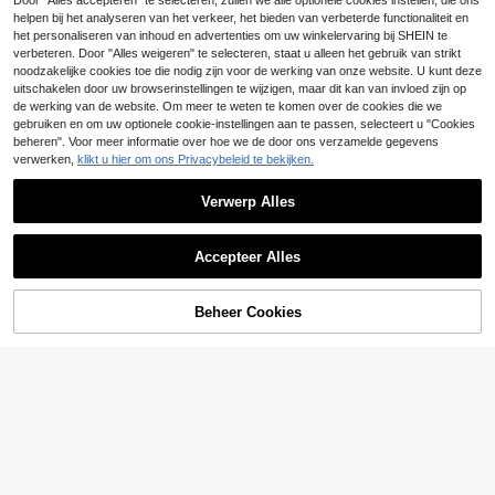
Door "Alles accepteren" te selecteren, zullen we alle optionele cookies instellen, die ons
EU Warehouse
ports Gestreept T-shirt met Korte M
T-shirt met knopen en korte mouwe
#1 Bestseller
in Katoen Heren overhemden
helpen bij het analyseren van het verkeer, het bieden van verbeterde functionaliteit en
ouwen voor Heren Plus Size Set, U
n en shorts met trekkoord, vakantie,
nisex College Casual T-shirt met Ko
30
het personaliseren van inhoud en advertenties om uw winkelervaring bij SHEIN te
.68€
-1%
30.99€
formeel
rte Mouwen Plus Size Set
verbeteren. Door "Alles weigeren" te selecteren, staat u alleen het gebruik van strikt
noodzakelijke cookies toe die nodig zijn voor de werking van onze website. U kunt deze
uitschakelen door uw browserinstellingen te wijzigen, maar dit kan van invloed zijn op
de werking van de website. Om meer te weten te komen over de cookies die we
gebruiken en om uw optionele cookie-instellingen aan te passen, selecteert u "Cookies
beheren". Voor meer informatie over hoe we de door ons verzamelde gegevens
verwerken,
klikt u hier om ons Privacybeleid te bekijken.
Verwerp Alles
Accepteer Alles
5
Beheer Cookies
TOEVOEGEN AAN WINKELWAGEN
Bespaar 0.46€
GOLDREDY
GOLDREDY Heren Losse Casual M
4
ode Blazer & Broek 2-delige Set, G
37 over
eschikt Voor Uitgaan Casual Kledin
40
Rison Studio
.53€
-1%
40.99€
g, Minimalistisch
Herenlinnen 2-delige set, effen enk
35
elrijig overhemd met korte mouwen
.75€
& lange broek, dunne zomerse casu
al linnen outfit