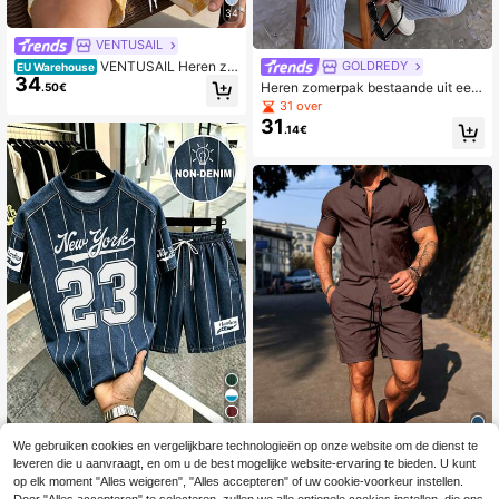
34
VENTUSAIL
VENTUSAIL Heren zo
GOLDREDY
EU Warehouse
34
mer dunne Cubaanse kraag gebreid
Heren zomerpak bestaande uit een
.50€
e holle mesh gestreepte volwassen
blauw-wit verticaal gestreept chiffo
31 over
vakantie fit korte mouwen shirt en e
n overhemd met korte mouwen en e
31
lastische taille shorts set, vakantie
.14€
en wijde broek, een casual, losvalle
nd tweedelig pak.
11
We gebruiken cookies en vergelijkbare technologieën op onze website om de dienst te
Manfinity Hypemode NewYork
NEW
leveren die u aanvraagt, en om u de best mogelijke website-ervaring te bieden. U kunt
25
18
No.23 Denim Washed Striped Sport
.49€
op elk moment "Alles weigeren", "Alles accepteren" of uw cookie-voorkeur instellen.
s T-Shirt, Klassiek College Casual S
Genlund Heren casual