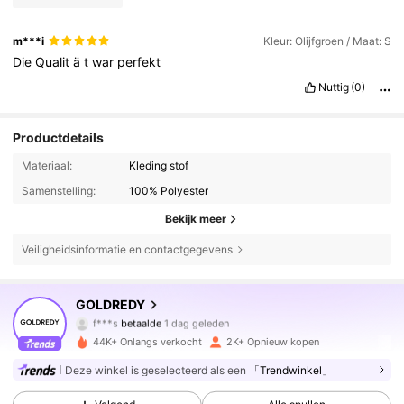
m***i
Kleur: Olijfgroen / Maat: S
Die
Qualit
ä
t
war
perfekt
Nuttig
(0)
Productdetails
Materiaal:
Kleding stof
Samenstelling:
100% Polyester
Bekijk meer
Veiligheidsinformatie en contactgegevens
GOLDREDY
10K Volgers
4.73
f***s
betaalde
1 dag geleden
l***2
gevolgd
4 uur geleden
44K+ Onlangs verkocht
2K+ Opnieuw kopen
10K Volgers
4.73
Deze winkel is geselecteerd als een
「Trendwinkel」