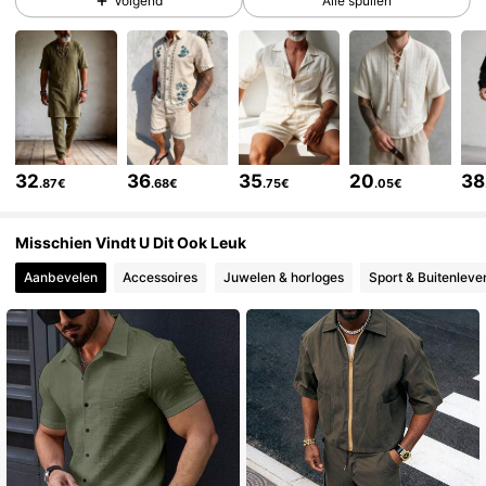
Volgend
Alle spullen
10K Volgers
4.73
10K Volgers
4.73
10K Volgers
4.73
32
36
35
20
38
.87€
.68€
.75€
.05€
Misschien Vindt U Dit Ook Leuk
10K Volgers
4.73
Aanbevelen
Accessoires
Juwelen & horloges
Sport & Buitenleve
10K Volgers
4.73
10K Volgers
4.73
10K Volgers
4.73