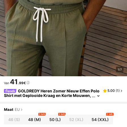
1/7
41
.99€
Van
GOLDREDY Heren Zomer Nieuw Effen Polo
5.00
(
1
)
Shirt met Geplooide Kraag en Korte Mouwen,
Gecombineerd met Broekpak met Trekkoord
Maat
EU
1 left
1 left
1 left
46
(S)
48
(M)
50
(L)
52
(XL)
54
(XXL)