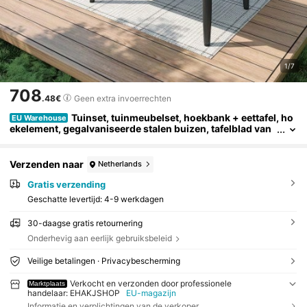
1/7
708
.48€
Geen extra invoerrechten
Tuinset, tuinmeubelset, hoekbank + eettafel, ho
EU Warehouse
ekelement, gegalvaniseerde stalen buizen, tafelblad van
kunststof/hout, grijs
Verzenden naar
Netherlands
Gratis verzending
Geschatte levertijd:
4-9 werkdagen
30-daagse gratis retournering
Onderhevig aan eerlijk gebruiksbeleid
Veilige betalingen · Privacybescherming
Verkocht en verzonden door professionele
Marktplaats
handelaar: EHAKJSHOP
EU-magazijn
Informatie en verplichtingen van de verkoper