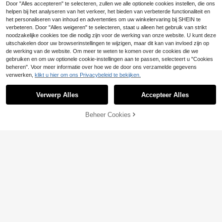
Door "Alles accepteren" te selecteren, zullen we alle optionele cookies instellen, die ons
ng, slijtvaste stofzitting, geschikt vo
or kamperen in de buitenlucht, pick
helpen bij het analyseren van het verkeer, het bieden van verbeterde functionaliteit en
nicks en huishoudelijk gebruik
het personaliseren van inhoud en advertenties om uw winkelervaring bij SHEIN te
verbeteren. Door "Alles weigeren" te selecteren, staat u alleen het gebruik van strikt
noodzakelijke cookies toe die nodig zijn voor de werking van onze website. U kunt deze
uitschakelen door uw browserinstellingen te wijzigen, maar dit kan van invloed zijn op
de werking van de website. Om meer te weten te komen over de cookies die we
gebruiken en om uw optionele cookie-instellingen aan te passen, selecteert u "Cookies
beheren". Voor meer informatie over hoe we de door ons verzamelde gegevens
verwerken,
klikt u hier om ons Privacybeleid te bekijken.
Tuinbank hout w
EU Warehouse
NEW
145
eerbestendig 98 x 50 x 39,5 cm rust
Verwerp Alles
Accepteer Alles
.60€
ieke zitbank voor tuinmeubilair in n
atuur
TOEVOEGEN AAN
Beheer Cookies
SHOP NU
WINKELWAGEN
Deze 7-delige tuinset
EU Warehouse
619
biedt plaats aan 6 personen. De set
.92€
staat op een tafelblad aan de recht
erkant van het glas met polyester zi
jwanden en handvatten van WPC. I
deaal voor...