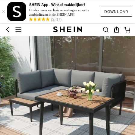
SHEIN App - Winkel makkelijker!
×
Ontdek meer exclusieve kortingen en extra
DOWNLOAD
aanbiedingen in de SHEIN APP!
(5,417)