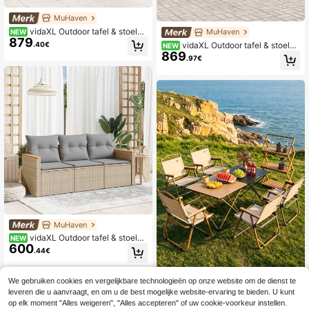
MuHaven
vidaXL Outdoor tafel & stoelse
MuHaven
NEW
879
ts
.40€
vidaXL Outdoor tafel & stoelse
NEW
869
ts
.97€
MuHaven
vidaXL Outdoor tafel & stoelse
NEW
600
ts
.44€
We gebruiken cookies en vergelijkbare technologieën op onze website om de dienst te
4 opvouwbare stoelen, lichtge
NEW
leveren die u aanvraagt, en om u de best mogelijke website-ervaring te bieden. U kunt
16
wicht en gemakkelijk op te bergen,
.81€
op elk moment "Alles weigeren", "Alles accepteren" of uw cookie-voorkeur instellen.
versterkt voor stabiele ondersteuni