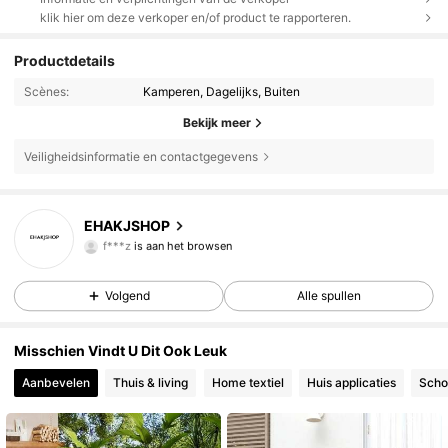
klik hier om deze verkoper en/of product te rapporteren.
Productdetails
Scènes:
Kamperen, Dagelijks, Buiten
Bekijk meer
Veiligheidsinformatie en contactgegevens
326 Volgers
4.65
EHAKJSHOP
f***z
is aan het browsen
326 Volgers
4.65
Volgend
Alle spullen
326 Volgers
4.65
Misschien Vindt U Dit Ook Leuk
326 Volgers
4.65
Aanbevelen
Thuis & living
Home textiel
Huis applicaties
Scho
326 Volgers
4.65