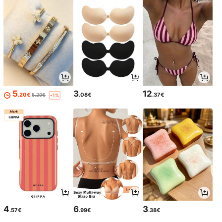
5
3
12
.20€
.08€
.37€
5.29€
-1%
4
6
3
.57€
.99€
.38€