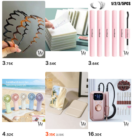
3
3
3
.75€
.54€
.64€
4
3
16
.52€
.15€
.30€
3.18€