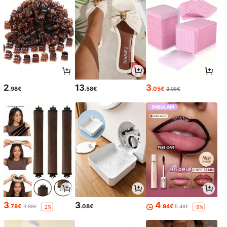
2
13
3
.98€
.58€
.05€
3.08€
3
3
4
.78€
.08€
.94€
3.88€
5.48€
-2%
-9%