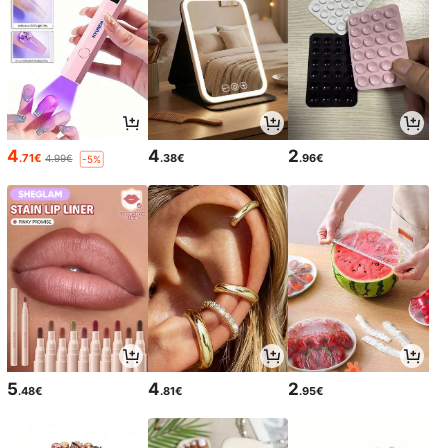
4
4
2
.71€
.38€
.96€
4.99€
-5%
5
4
2
.48€
.81€
.95€