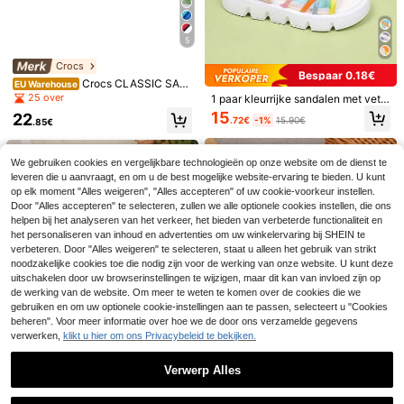
5
Crocs
Bespaar 0.18€
Crocs CLASSIC SAN
EU Warehouse
DAL Kids' Easy To Match Quick-Dr
25 over
1 paar kleurrijke sandalen met vete
y Versatile Casual Outing Vacation
rsluiting en dikke zool, perfect voor
15
22
Green 209424-3WD
.72€
-1%
15.90€
.85€
de zomer, strand en vakantie, met t
ouwtjes voor meisjes
We gebruiken cookies en vergelijkbare technologieën op onze website om de dienst te
leveren die u aanvraagt, en om u de best mogelijke website-ervaring te bieden. U kunt
op elk moment "Alles weigeren", "Alles accepteren" of uw cookie-voorkeur instellen.
10
Hete zomer! Geweven glanzende m
Door "Alles accepteren" te selecteren, zullen we alle optionele cookies instellen, die ons
odieuze sportschoenen voor meisje
helpen bij het analyseren van het verkeer, het bieden van verbeterde functionaliteit en
10
Verstelbare, geweven
EU Warehouse
.85€
s, comfortabel en veelzijdig, geschi
platte sandalen met gekruiste bandj
het personaliseren van inhoud en advertenties om uw winkelervaring bij SHEIN te
11
kt voor binnen- en buitenvakanties.
.56€
es voor meisjes van 3-12 jaar, wit m
verbeteren. Door "Alles weigeren" te selecteren, staat u alleen het gebruik van strikt
et contrasterend bruin geweven vo
noodzakelijke cookies toe die nodig zijn voor de werking van onze website. U kunt deze
etbed, handgemaakte stijl met klitte
uitschakelen door uw browserinstellingen te wijzigen, maar dit kan van invloed zijn op
nbandsluiting.
de werking van de website. Om meer te weten te komen over de cookies die we
gebruiken en om uw optionele cookie-instellingen aan te passen, selecteert u "Cookies
beheren". Voor meer informatie over hoe we de door ons verzamelde gegevens
verwerken,
klikt u hier om ons Privacybeleid te bekijken.
4
Verwerp Alles
Bespaar 0.01€
Bespaar 0.01€
Toon vergelijkbare artikelen die op voorraad zijn
Zie alle