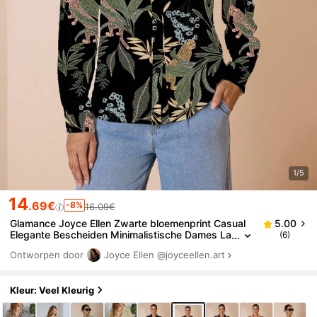
1/5
14
.69€
-8%
16.09€
Glamance Joyce Ellen Zwarte bloemenprint Casual
5.00
Elegante Bescheiden Minimalistische Dames La
(6)
nge Mouw Kraag Shirt, Geschikt voor Dagelijks,
Ontworpen door
Joyce Ellen
@joyceellen.art
Werk, Uitjes, Kantoor, Reizen, Lerarendag, Boheems
e, Herfst/Winter Luipaardprint Blouse Tropische Prin
t Blouse Dames Print Blouse
Kleur: Veel Kleurig