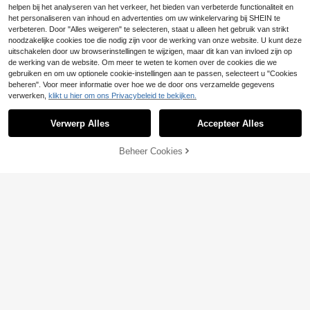
lledaagse kleding, lente/herfst wit
helpen bij het analyseren van het verkeer, het bieden van verbeterde functionaliteit en
het personaliseren van inhoud en advertenties om uw winkelervaring bij SHEIN te
verbeteren. Door "Alles weigeren" te selecteren, staat u alleen het gebruik van strikt
noodzakelijke cookies toe die nodig zijn voor de werking van onze website. U kunt deze
uitschakelen door uw browserinstellingen te wijzigen, maar dit kan van invloed zijn op
de werking van de website. Om meer te weten te komen over de cookies die we
gebruiken en om uw optionele cookie-instellingen aan te passen, selecteert u "Cookies
beheren". Voor meer informatie over hoe we de door ons verzamelde gegevens
verwerken,
klikt u hier om ons Privacybeleid te bekijken.
Verwerp Alles
Accepteer Alles
Beheer Cookies
TOEVOEGEN AAN WINKELWAGEN
Nieuw T-shirt met V-hals, effen kle
ur, off-shoulder en contrasterende k
11
SHEIN Rosurelle Dam
EU Warehouse
.81€
11.86€
anten details, losvallend en casual,
es zomer V-hals shirt met korte mou
6
voor dames (Europese en Amerikaa
.75€
wen, knoopsluiting aan de voorkan
nse maten) in wit, lente/zomer 202
t, manchetten, gedraaide zoom, digi
4.
tale streepprint, veelzijdig model, g
eweven stof, casual losse top voor
dames, elegante gestreepte top, tre
ndy tops, gestreepte blouse, blouse
s voor dames, leuke blouses voor d
ames, zwart-witte top, dames kant
oor tops, zwart-witte tops, dames b