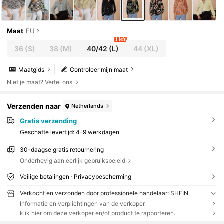
Maat
EU
1 left
36
(S)
38
(M)
40/42
(L)
44
(XL)
Maatgids
Controleer mijn maat
Niet je maat? Vertel ons
Verzenden naar
Netherlands
Gratis verzending
Geschatte levertijd:
4-9 werkdagen
30-daagse gratis retournering
Onderhevig aan eerlijk gebruiksbeleid
Veilige betalingen · Privacybescherming
Verkocht en verzonden door professionele handelaar: SHEIN
Informatie en verplichtingen van de verkoper
klik hier om deze verkoper en/of product te rapporteren.