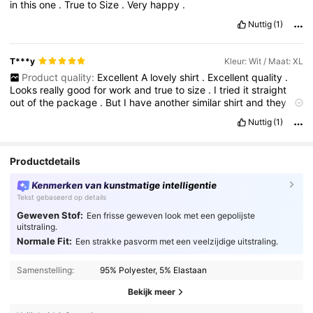
in
this
one
.
True
to
Size
.
Very
happy
.
Nuttig
(1)
T***y
Kleur: Wit / Maat: XL
Product quality:
Excellent
A
lovely
shirt
.
Excellent
quality
.
Looks
really
good
for
work
and
true
to
size
.
I
tried
it
straight
out
of
the
package
.
But
I
have
another
similar
shirt
and
they
wash
up
well
and
it
'
s
very
easy
to
steam
out
any
small
creases
Nuttig
(1)
.
Highly
recommended
Productdetails
Kenmerken van kunstmatige intelligentie
Tekst gebaseerd op details
Geweven Stof:
Een frisse geweven look met een gepolijste
uitstraling.
Normale Fit:
Een strakke pasvorm met een veelzijdige uitstraling.
Samenstelling:
95% Polyester, 5% Elastaan
Bekijk meer