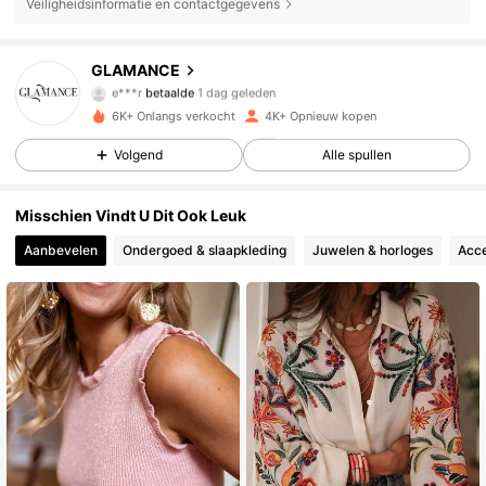
Veiligheidsinformatie en contactgegevens
33K Volgers
4.77
GLAMANCE
e***r
betaalde
1 dag geleden
b***e
gevolgd
2 uur geleden
6K+ Onlangs verkocht
4K+ Opnieuw kopen
33K Volgers
4.77
Volgend
Alle spullen
33K Volgers
4.77
Misschien Vindt U Dit Ook Leuk
Aanbevelen
Ondergoed & slaapkleding
Juwelen & horloges
Acce
33K Volgers
4.77
33K Volgers
4.77
33K Volgers
4.77