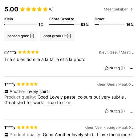
5.00
(6)
Meer bekijken
Klein
Echte Grootte
Groot
1%
83%
16%
passen goed
(1)
loopt groot uit
(1)
m***2
Kleur: Geel / Maat: L
Tr
è
s
bien
fid
è
le
à
la
taille
et
à
la
photo
Nuttig
(1)
T***y
Kleur: Geel / Maat: XL
Another
lovely
shirt
!
Product quality:
Good
Lovely
pastel
colours
but
very
subtle
.
Great
shirt
for
work
.
True
to
size
.
Nuttig
(1)
T***y
Kleur: Veel kleurig / Maat: XL
Product quality:
Good
Another
lovely
shirt
.
I
love
the
colours