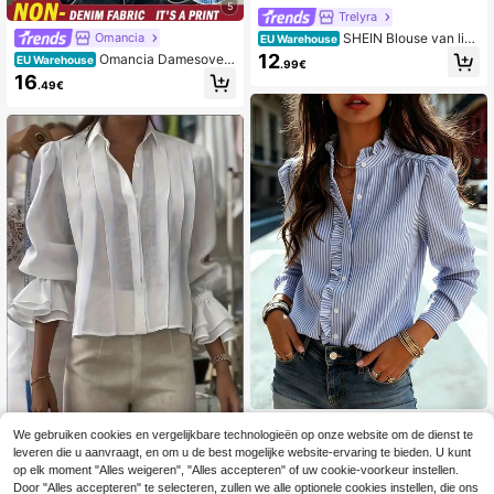
5
Trelyra
SHEIN Blouse van linn
Omancia
EU Warehouse
enmix met strik, V-hals en vleermuis
12
Omancia Damesoverh
EU Warehouse
.99€
mouwen, Cottagecore landelijke to
emd met korte mouwen, enkele rij k
16
p, zakelijk casual woon-werkverke
.49€
nopen en zakken, casual denimloo
er shirt, Halloween, festival, strand,
k.
dagelijks
Blauw gestreept overhemd voor da
We gebruiken cookies en vergelijkbare technologieën op onze website om de dienst te
mes met rucheskraag, lange regulie
17
Damesblouse met reverskraag en ui
.41€
leveren die u aanvraagt, en om u de best mogelijke website-ervaring te bieden. U kunt
re mouwen met knoopdetails, stand
tlopende mouwen, losse pasvorm, e
20
aardlengte, perfect voor lente, zom
op elk moment "Alles weigeren", "Alles accepteren" of uw cookie-voorkeur instellen.
.13€
ffen geweven stof, knoopsluiting aa
er en herfst, Franse meisjesstijl
Door "Alles accepteren" te selecteren, zullen we alle optionele cookies instellen, die ons
n de voorkant, casual kantoor- en a