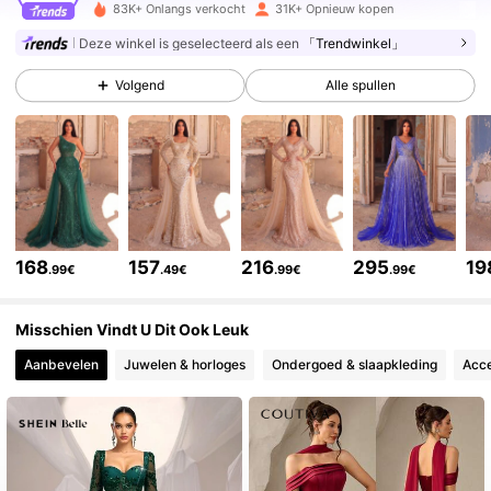
83K+ Onlangs verkocht
31K+ Opnieuw kopen
237K Volgers
4.79
Deze winkel is geselecteerd als een
「Trendwinkel」
Volgend
Alle spullen
237K Volgers
4.79
237K Volgers
4.79
237K Volgers
4.79
168
157
216
295
19
.99€
.49€
.99€
.99€
237K Volgers
4.79
Misschien Vindt U Dit Ook Leuk
Aanbevelen
Juwelen & horloges
Ondergoed & slaapkleding
Acce
237K Volgers
4.79
237K Volgers
4.79