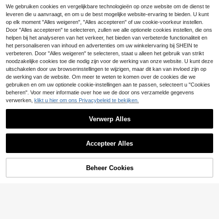
12
We gebruiken cookies en vergelijkbare technologieën op onze website om de dienst te
leveren die u aanvraagt, en om u de best mogelijke website-ervaring te bieden. U kunt
#Elegante soirée
op elk moment "Alles weigeren", "Alles accepteren" of uw cookie-voorkeur instellen.
LUVISTRUE Formele
#Lange galajurk
EU Warehouse
Door "Alles accepteren" te selecteren, zullen we alle optionele cookies instellen, die ons
209
avondjurk voor dames met champa
helpen bij het analyseren van het verkeer, het bieden van verbeterde functionaliteit en
.28€
LUVISTRUE Glamoureuze bruidsme
gnekleurige parelversiering, herfst
215
isjesjurk met pailletten voor bruiloftf
het personaliseren van inhoud en advertenties om uw winkelervaring bij SHEIN te
.46€
eest in de herfst
verbeteren. Door "Alles weigeren" te selecteren, staat u alleen het gebruik van strikt
noodzakelijke cookies toe die nodig zijn voor de werking van onze website. U kunt deze
uitschakelen door uw browserinstellingen te wijzigen, maar dit kan van invloed zijn op
de werking van de website. Om meer te weten te komen over de cookies die we
gebruiken en om uw optionele cookie-instellingen aan te passen, selecteert u "Cookies
beheren". Voor meer informatie over hoe we de door ons verzamelde gegevens
verwerken,
klikt u hier om ons Privacybeleid te bekijken.
Verwerp Alles
Accepteer Alles
Beheer Cookies
TOEVOEGEN AAN WINKELWAGEN
#Elegant Affair Collectie
Faeriesty Charmante off-shoulder a
#Stralende Momenten
142
vondjurk met mesh sleep voor dam