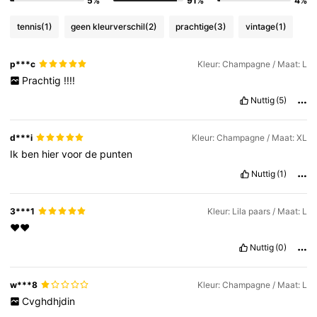
5%
91%
4%
tennis
(1)
geen kleurverschil
(2)
prachtige
(3)
vintage
(1)
p***c
Kleur: Champagne / Maat: L
Prachtig
!!!!
Nuttig
(5)
d***i
Kleur: Champagne / Maat: XL
Ik
ben
hier
voor
de
punten
Nuttig
(1)
3***1
Kleur: Lila paars / Maat: L
❤️❤️
Nuttig
(0)
w***8
Kleur: Champagne / Maat: L
Cvghdhjdin