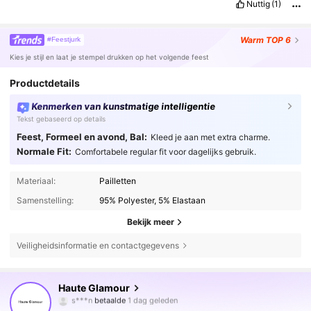
Nuttig
(1)
Warm
TOP 6
#Feestjurk
Kies je stijl en laat je stempel drukken op het volgende feest
Productdetails
Kenmerken van kunstmatige intelligentie
Tekst gebaseerd op details
Feest, Formeel en avond, Bal:
Kleed je aan met extra charme.
Normale Fit:
Comfortabele regular fit voor dagelijks gebruik.
Materiaal:
Pailletten
Samenstelling:
95% Polyester, 5% Elastaan
Bekijk meer
237K Volgers
4.79
Veiligheidsinformatie en contactgegevens
237K Volgers
4.79
Haute Glamour
s***n
betaalde
1 dag geleden
j***6
gevolgd
11 uur geleden