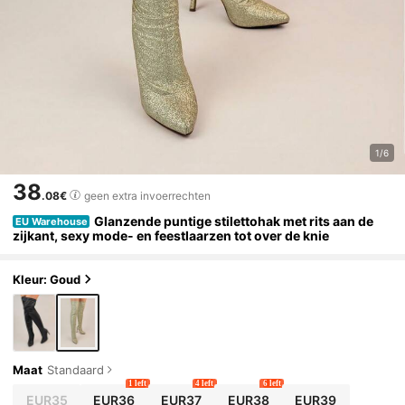
1/6
38
.08€
geen extra invoerrechten
Glanzende puntige stilettohak met rits aan de
EU Warehouse
zijkant, sexy mode- en feestlaarzen tot over de knie
Kleur: Goud
Maat
Standaard
1 left
4 left
6 left
EUR35
EUR36
EUR37
EUR38
EUR39