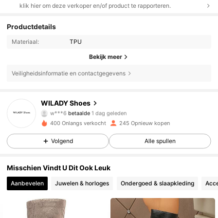
klik hier om deze verkoper en/of product te rapporteren.
Productdetails
Materiaal:
TPU
Bekijk meer
Veiligheidsinformatie en contactgegevens
503 Volgers
WILADY Shoes
4.89
w***6
betaalde
1 dag geleden
m***5
gevolgd
1 dag geleden
400 Onlangs verkocht
245 Opnieuw kopen
503 Volgers
4.89
Volgend
Alle spullen
503 Volgers
4.89
Misschien Vindt U Dit Ook Leuk
503 Volgers
4.89
Aanbevelen
Juwelen & horloges
Ondergoed & slaapkleding
Acce
503 Volgers
4.89