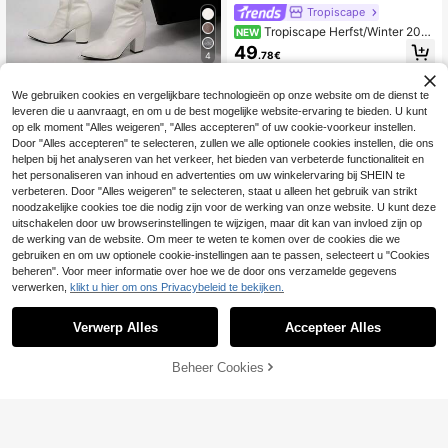
Tropiscape
Tropiscape Herfst/Winter 2025
NEW
Nieuwe vintage enkellaarsjes met d
49
.78€
4
ikke hak, geplooide ronde neus en r
onde schacht, bruin, retro Britse stij
WalkInStyle
l, voor dames
We gebruiken cookies en vergelijkbare technologieën op onze website om de dienst te
FVPFVP Kendo Influencer Style Lak
leveren die u aanvraagt, en om u de best mogelijke website-ervaring te bieden. U kunt
leer Vierkante Neus Hoge Buis Lan
39
op elk moment "Alles weigeren", "Alles accepteren" of uw cookie-voorkeur instellen.
.08€
ge Laarzen Slanke Ridderlaarzen D
Door "Alles accepteren" te selecteren, zullen we alle optionele cookies instellen, die ons
ames Dikke Hak Hoge Hak Herfst/
Winter Laarzen
helpen bij het analyseren van het verkeer, het bieden van verbeterde functionaliteit en
het personaliseren van inhoud en advertenties om uw winkelervaring bij SHEIN te
verbeteren. Door "Alles weigeren" te selecteren, staat u alleen het gebruik van strikt
noodzakelijke cookies toe die nodig zijn voor de werking van onze website. U kunt deze
uitschakelen door uw browserinstellingen te wijzigen, maar dit kan van invloed zijn op
de werking van de website. Om meer te weten te komen over de cookies die we
gebruiken en om uw optionele cookie-instellingen aan te passen, selecteert u "Cookies
beheren". Voor meer informatie over hoe we de door ons verzamelde gegevens
verwerken,
klikt u hier om ons Privacybeleid te bekijken.
Verwerp Alles
Accepteer Alles
6
TOEVOEGEN AAN
Beheer Cookies
SHOP NU
Cuissards haute femm
WINKELWAGEN
Blauwe dijhoge stilett
EU Warehouse
EU Warehouse
e à bout pointu met een elegante br
olaarzen voor dames - gedurfde stij
43
29
.98€
.98€
uid – Beschikbaar in noir, blanc, bor
l, elegante uitstraling
deaux, marron en kaki