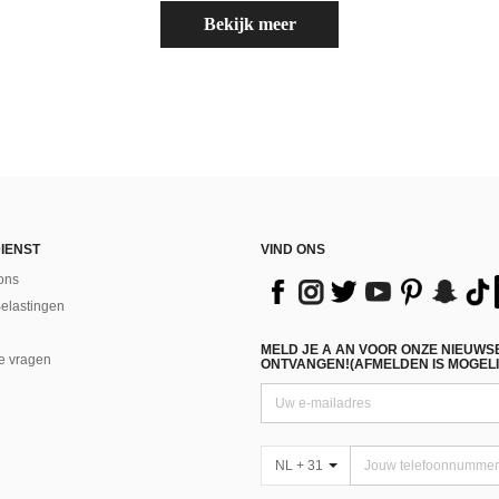
Bekijk meer
IENST
VIND ONS
ons
Belastingen
MELD JE A AN VOOR ONZE NIEUWS
e vragen
ONTVANGEN!(AFMELDEN IS MOGELI
NL + 31