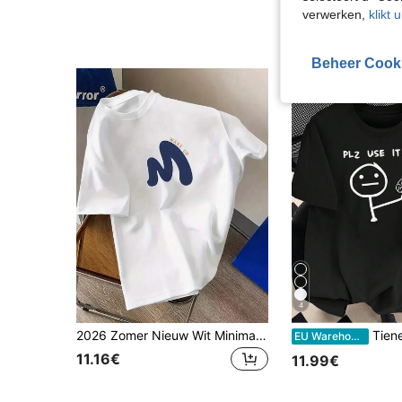
15.74€
16.87€
verwerken,
klikt 
Beheer Cook
4
2026 Zomer Nieuw Wit Minimalistisch Klassiek Fit T-shirt met Korte Mouwen, Minimalistisch Marineblauw M-letter Wit T-shirt met Korte Mouwen Los en Veelzijdig, Geschikt voor Tieners Jongens en Meisjes, Verfrissend Wit T-shirt is de Perfecte Cadeaukeuze voor Vrienden en Familie, Niche Design Letterprint Veelzijdig Effen Kleur Losse Top met Korte Mouwen
Tiener Jongens Spo
EU Warehouse
11.16€
11.99€