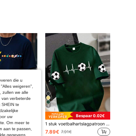
4.86
18K
222K
4.86
18K
222K
4.86
18K
222K
4.86
18K
222K
4.86
18K
222K
everen die u
"Alles weigeren",
 zullen we alle
en van verbeterde
j SHEIN te
6
dzakelijke
Bespaar 0.02€
door uw
site. Om meer te
Casual T-shirt met ronde hals en korte mouwen voor jongens en tieners met grappig patroon van een kosmische planeet, veelzijdig voor dagelijks gebruik, op straat, buitenshuis en onderweg naar school.
1 stuk voetbalhartslagpatroon tiener T-shirt, voetbal- en hartslagpatroon sportstijl, zachte en comfortabele stof, perfect voor dagelijks gebruik op school
n aan te passen,
7.89€
7.91€
elde gegevens