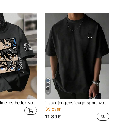
5
T-shirt met anime-esthetiek voor tieners, losvallend model, bedrukt met een oogpatroon en een Japanse slogan, oversized top met korte mouwen, geschikt voor anime-bijeenkomsten, weekenduitjes en streetstyle.
1 stuk jongens jeugd sport woon-werkverkeer casual print shirt met korte mouwen, lente zomer herfst
39 over
11.89€