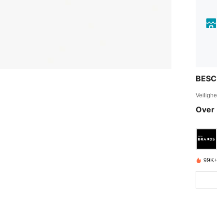
BESC
Veiligh
Over 
99K+