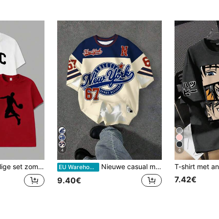
4
6
s voor tienerjongens, met LA- en NYC-print, sportieve casual tops met ronde hals en korte mouwen.
Nieuwe casual minimalistische Amerikaanse retrostijl voor tienerjongens, T-shirt met ronde hals en korte mouwen met grafisch nummer 67, geschikt voor de zomer, straatfotografie, dagelijks gebruik, uitstapjes, thuis, vakantie, lente- en zomermode, zomerse gemakkelijke comfort, lagen voor tienerjongens, stijlvolle tienerjongens, casual kleding, sportief grafisch T-shirt voor tienerjongens
EU Warehouse
7.42€
9.40€