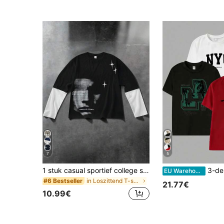
7
5
1 stuk casual sportief college street 2-in-1 T-shirt voor tienerjongens in zwart met groot patroon
3-delige set zomerse outdoor basketbaltop
EU Warehouse
in Loszittend T-shirts voor tienerjongens
#6 Bestseller
21.77€
10.99€