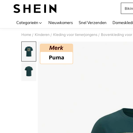
Bikin
Use up 
Categorieën
Nieuwkomers
Snel Verzenden
Dameskled
Home
Kinderen
Kleding voor tienerjongens
Bovenkleding voor 
/
/
/