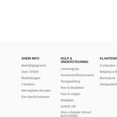
SHEIN INFO
HULP &
KLANTEND
ONDERSTEUNING
Bedrijfsgegevens
Contacteer 
Leveringprijs
Over SHEIN
Betaling & 
Annuleren/Retourneren
Modeblogger
Bonuspunt
Terugbetaling
Carrières
Veelgesteld
Hoe te Bestellen
Wet digitale diensten
Hoe te volgen
Een klacht indienen
Maatgids
SHEIN VIP
Hoe u illegale inhoud
kunt melden