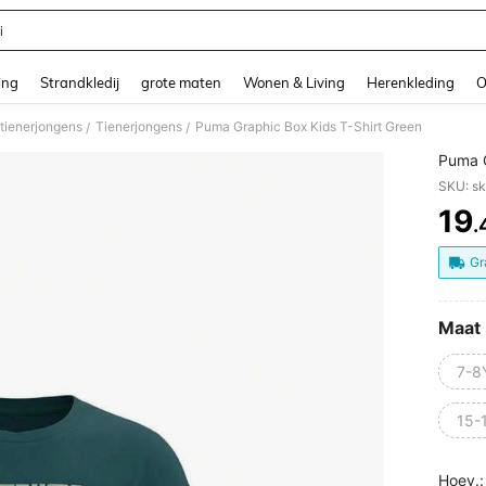
i
and down arrow keys to navigate search Recente zoekopdracht and Zoeken en Vi
ing
Strandkledij
grote maten
Wonen & Living
Herenkleding
O
tienerjongens
Tienerjongens
Puma Graphic Box Kids T-Shirt Green
/
/
Puma G
SKU: s
19
.
PR
Gr
Maat
7-8
15-
Hoev.: