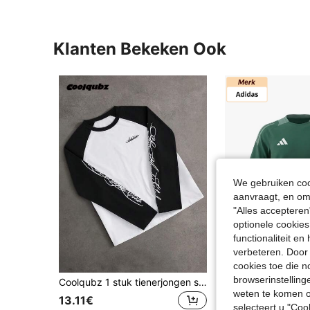
Klanten Bekeken Ook
We gebruiken cook
aanvraagt, en om 
"Alles accepteren
optionele cookies
functionaliteit e
verbeteren. Door 
cookies toe die n
browserinstelling
Coolqubz 1 stuk tienerjongen straatstijl colorblock mode crew neck raglan T-shirt, opvallend colorblock ontwerp, comfortabele stof, geschikt voor streetwear en sportieve casual, lente/herfst nieuwe stijl, geschikt voor meerdere seizoenen
SHEIN - BRA
weten te komen o
EU Warehouse
-6%
13.11€
selecteert u "Co