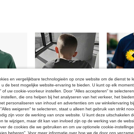
ies en vergelijkbare technologieën op onze website om de dienst te l
u de best mogelijke website-ervaring te bieden. U kunt op elk moment 
" of uw cookie-voorkeur instellen. Door "Alles accepteren" te selecteren,
 instellen, die ons helpen bij het analyseren van het verkeer, het bied
n het personaliseren van inhoud en advertenties om uw winkelervaring bi
"Alles weigeren" te selecteren, staat u alleen het gebruik van strikt noo
odig zijn voor de werking van onze website. U kunt deze uitschakelen 
en te wijzigen, maar dit kan van invloed zijn op de werking van de web
NDS
Three koalas
ver de cookies die we gebruiken en om uw optionele cookie-instellinge
Adidas Kids' Classic Fit Quick-Dry Skin-Friendly Gym Home Travel Green IR5473
Casual T-shirt met grappige print en ronde hals voor tienerjongens, korte mouwen, zomertop
11.31€
okies beheren". Voor meer informatie over hoe we de door ons verzam
26 over