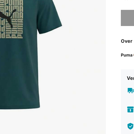
Sorry, d
Over
Puma
Ve