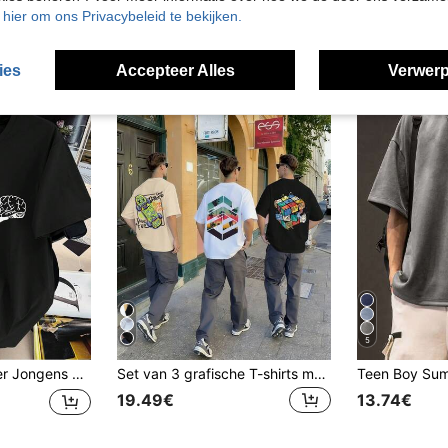
u hier om ons Privacybeleid te bekijken.
9.36€
ies
Accepteer Alles
Verwerp
5
tprent Tekst Geprint Ronde hals T-shirts
Set van 3 grafische T-shirts met korte mouwen voor tienerjongens, zomerse streetstyle combinatie, zachte en comfortabele zomertops, casual T-shirts voor tienerjongens, geschikt voor weekenduitjes/dagelijks gebruik.
19.49€
13.74€