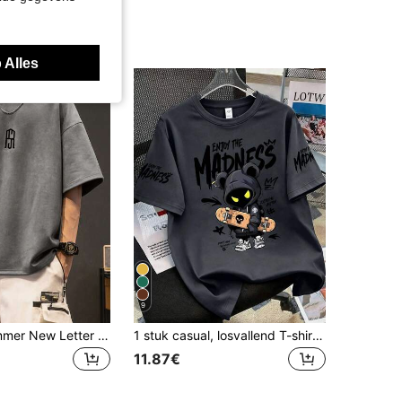
 Alles
9
Teen Boy Summer New Letter Print Casual Ronde Hals Korte Mouw T-shirt
1 stuk casual, losvallend T-shirt met cartoonprint en korte mouwen, sportief T-shirt met ronde hals voor tienerjongens, perfect zomercadeau voor school en buitenactiviteiten, lente/zomer
11.87€