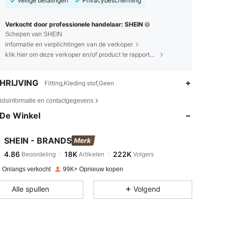
Veilige betalingen
Privacybescherming
Verkocht door professionele handelaar: SHEIN
Schepen van SHEIN
Informatie en verplichtingen van de verkoper
klik hier om deze verkoper en/of product te rapporteren.
HRIJVING
Fitting,Kleding stof,Geen
4.86
18K
222K
eidsinformatie en contactgegevens
De Winkel
4.86
18K
222K
SHEIN - BRANDS
4.86
18K
222K
Beoordeling
Artikelen
Volgers
c***o
betaalde
1 dag geleden
 Onlangs verkocht
99K+ Opnieuw kopen
4.86
18K
222K
Alle spullen
Volgend
4.86
18K
222K