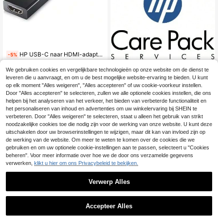
HP USB-C naar HDMI-adapter USB-grafische adapter zwart
-5%
35
.65€
37.53€
We gebruiken cookies en vergelijkbare technologieën op onze website om de dienst te
leveren die u aanvraagt, en om u de best mogelijke website-ervaring te bieden. U kunt
op elk moment "Alles weigeren", "Alles accepteren" of uw cookie-voorkeur instellen.
Door "Alles accepteren" te selecteren, zullen we alle optionele cookies instellen, die ons
HP PC- en laptopaccessoires merk HEWLETT PACKARD ENTERPRISE model ARUBA PEF VIA LIC FOR7024
-4%
helpen bij het analyseren van het verkeer, het bieden van verbeterde functionaliteit en
het personaliseren van inhoud en advertenties om uw winkelervaring bij SHEIN te
846
.28€
890.82€
verbeteren. Door "Alles weigeren" te selecteren, staat u alleen het gebruik van strikt
noodzakelijke cookies toe die nodig zijn voor de werking van onze website. U kunt deze
uitschakelen door uw browserinstellingen te wijzigen, maar dit kan van invloed zijn op
de werking van de website. Om meer te weten te komen over de cookies die we
gebruiken en om uw optionele cookie-instellingen aan te passen, selecteert u "Cookies
beheren". Voor meer informatie over hoe we de door ons verzamelde gegevens
verwerken,
klikt u hier om ons Privacybeleid te bekijken.
Verwerp Alles
Alfa WiFi-rasterantenne 24 dB 2,4 GHz N-connector
-5%
2 over
Accepteer Alles
91
.01€
95.80€