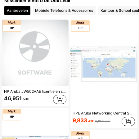
Misschien Vindt U Dit Ook Leuk
Aanbevelen
Mobiele Telefoons & Accessoires
Kantoor & School spul
1.3K Volgers
4.65
1.3K Volgers
4.65
1.3K Volgers
4.65
1.3K Volgers
4.65
1.3K Volgers
4.65
1.3K Volgers
4.65
HP Aruba JW502AAE licentie en software-update
46,951
.53€
1.3K Volgers
4.65
HPE Aruba Networking Central Switch Class5 Foundation 7-jarig abonnement E-STU
9,833
.41€
9,858.58€