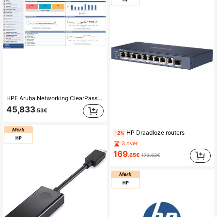
HPE Aruba Networking ClearPass - Onboard-licentie 1K gebruikers E-LTU
45,833
.53€
HP Draadloze routers
-2%
3 over
169
.65€
173.63€