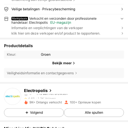
Veilige betalingen · Privacybescherming
Verkocht en verzonden door professionele
Marktplaats
handelaar: Electropolis
EU-magazijn
Informatie en verplichtingen van de verkoper
klik hier om deze verkoper en/of product te rapporteren.
Productdetails
Kleur:
Groen
Bekijk meer
Veiligheidsinformatie en contactgegevens
1.3K Volgers
4.65
Electropolis
3***6
is aan het browsen
1.3K Volgers
4.65
9K+ Onlangs verkocht
100+ Opnieuw kopen
1.3K Volgers
4.65
Volgend
Alle spullen
1.3K Volgers
4.65