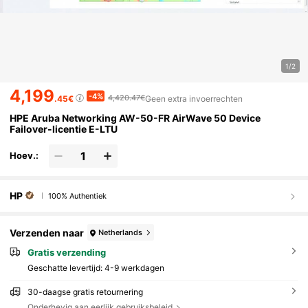
1/2
4,199
-4%
4,420.47€
.45€
Geen extra invoerrechten
HPE Aruba Networking AW-50-FR AirWave 50 Device
Failover-licentie E-LTU
Hoev.:
HP
100% Authentiek
Verzenden naar
Netherlands
Gratis verzending
Geschatte levertijd:
4-9 werkdagen
30-daagse gratis retournering
Onderhevig aan eerlijk gebruiksbeleid