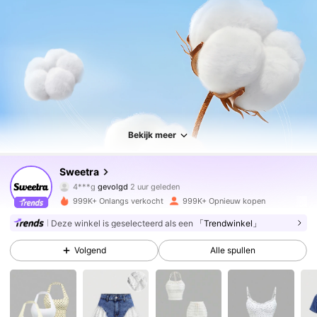
Bekijk meer
1.5M Volgers
4.77
Sweetra
4***g
gevolgd
2 uur geleden
r***5
is aan het browsen
999K+ Onlangs verkocht
999K+ Opnieuw kopen
1.5M Volgers
4.77
Deze winkel is geselecteerd als een
「Trendwinkel」
Volgend
Alle spullen
1.5M Volgers
4.77
1.5M Volgers
4.77