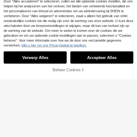
Door "Alles accepteren" te selecteren, zullen we alle optionele cookies instellen, die ons
es
helpen bij het analyseren van het verkeer, het bieden van verbeterde functionaliteit en
het personaliseren van inhoud en advertenties om uw winkelervaring bij SHEIN te
verbeteren. Door "Alles weigeren" te selecteren, staat u alleen het gebruik van strikt
noodzakelijke cookies toe die nodig zijn voor de werking van onze website. U kunt deze
uitschakelen door uw browserinstellingen te wijzigen, maar dit kan van invloed zijn op
de werking van de website. Om meer te weten te komen over de cookies die we
gebruiken en om uw optionele cookie-instellingen aan te passen, selecteert u "Cookies
beheren". Voor meer informatie over hoe we de door ons verzamelde gegevens
verwerken,
klikt u hier om ons Privacybeleid te bekijken.
Verwerp Alles
Accepteer Alles
Beheer Cookies
TOEVOEGEN AAN WINKELWAGEN
14
Womi Zomer Casual Kniehoge Loss
e Denim Shorts, Geschikt Voor Vaka
21
.77€
ntie, Strand, Country Muziekfestiva
Rivivi
l, Boho Chic
Rivivi Modieuze casual dames regu
lar mid-waist wijde pijpen A-lijn sho
19
.99€
rts, dames denim shorts met plooien
in de taille