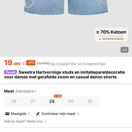
1/4
19
-17%
23.49€
.49€
Prijs inclusief btw en invoerrechten
Sweetra Hartvormige studs en imitatiepareldecoratie
voor dames met gerafelde zoom en casual denim shorts
Maat
Standaard
1 left
26
27
28
30
32
Maatgids
Controleer mijn maat
Niet je maat? Vertel ons