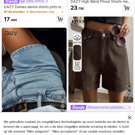
Dazy SPICE
DAZY High Waist Plissé Shorts met
wijde pijpen en geplooide details
23
DAZY Dames denim shorts jorts met
.75€
kattenwhiskers, gebleekt, recht mo
#1 Bestseller
in Bescheiden chic Vrouwen Denim
del, knielengte
17
.49€
22
#Stoere korte spijkerbroek
7
Livesso Casual damesjeansshorts
met hoge taille in effen kleur
21
Dazy SPICE
.49€
We gebruiken cookies en vergelijkbare technologieën op onze website om de dienst te
DAZY Lentederen en zomerontwer
leveren die u aanvraagt, en om u de best mogelijke website-ervaring te bieden. U kunt
p losse casual vakantiestijl verslete
22
op elk moment "Alles weigeren", "Alles accepteren" of uw cookie-voorkeur instellen.
.76€
n gewassen denim shorts voor dam